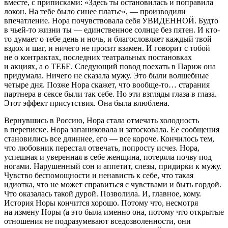
вместе, с приписками: «Здесь ты остановилась и поправила
локон. На тебе было синее платье», — производили
впечатление. Нора почувствовала себя УВИДЕННОЙ. Будто
в чьей-то жизни ты — единственное солнце без пятен. И кто-
то думает о тебе день и ночь, и благословляет каждый твой
вздох и шаг, и ничего не просит взамен. И говорит с тобой
не о контрактах, последних театральных постановках
и акциях, а о ТЕБЕ. Следующий повод поехать в Париж она
придумала. Ничего не сказала мужу. Это были волшебные
четыре дня. Позже Нора скажет, что вообще-то… старания
партнера в сексе были так себе. Но эти взгляды глаза в глаза.
Этот эффект присутствия. Она была влюблена.
Вернувшись в Россию, Нора стала отмечать холодность
в переписке. Нора запаниковала и затосковала. Ее сообщения
становились все длиннее, его — все короче. Кончилось тем,
что любовник перестал отвечать, попросту исчез. Нора,
успешная и уверенная в себе женщина, потеряла почву под
ногами. Нарушенный сон и аппетит, слезы, придирки к мужу.
Чувство беспомощности и ненависть к себе, что такая
идиотка, что не может справиться с чувствами и быть гордой.
Что оказалась такой дурой. Позволила. И, главное, кому.
История Норы кончится хорошо. Потому что, несмотря
на измену Норы (а это была именно она, потому что открытые
отношения не подразумевают вседозволенности, они