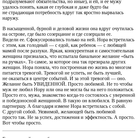
подразумевают обязательства, но иные), и ей, и ее мужу
удалось понять, какая ее глубокая и даже будто бы
не страдающая потребность вдруг так яростно вырвалась
наружу.
В насыщенной, бурной и деловой жизни она вдруг очутилась
на острове, где было созерцание и где созерцали ее.
Видели ее. Сфокусировались только на ней. Нора встретилась
с этим, как голодный — с едой, как ребенок — с любящей
мамой после разлуки. Яркая, конкурентная и самостоятельная
женщина призналась, что испытала банальное желание «быть
на ручках». То самое, за которое она так презирала других
женщин. Нора поняла, что построенная ею жизнь во многом
питается тревогой. Тревогой не успеть, не быть лучшей,
не оказаться в центре событий. И за этой тревогой — оно.
Желание быть УВИДЕННОЙ. Просто любимой. Не то чтобы
муж не любил Нору или она не могла бы на него положиться.
Просто его, мужа, знакомство когда-то состоялось с уверенной
и победоносной женщиной. В такую он влюбился. В равную
партнершу. А благодаря измене Нора встретилась с собой.
С другой собой. Уязвимой, желающей быть любимой
просто так. Не за успех, достижения и эффектность. А просто.
Вот чтобы просто.