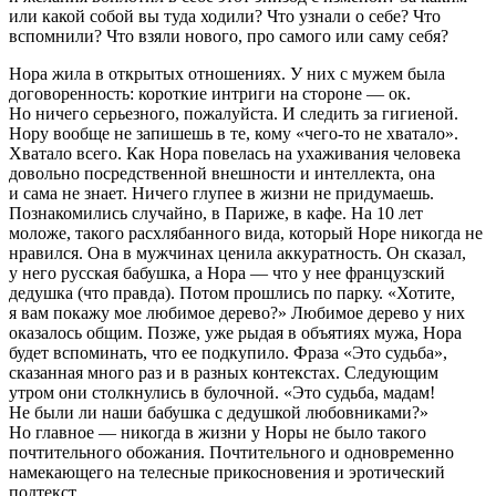
или какой собой вы туда ходили? Что узнали о себе? Что
вспомнили? Что взяли нового, про самого или саму себя?
Нора жила в открытых отношениях. У них с мужем была
договоренность: короткие интриги на стороне — ок.
Но ничего серьезного, пожалуйста. И следить за гигиеной.
Нору вообще не запишешь в те, кому «чего-то не хватало».
Хватало всего. Как Нора повелась на ухаживания человека
довольно посредственной внешности и интеллекта, она
и сама не знает. Ничего глупее в жизни не придумаешь.
Познакомились случайно, в Париже, в кафе. На 10 лет
моложе, такого расхлябанного вида, который Норе никогда не
нравился. Она в мужчинах ценила аккуратность. Он сказал,
у него русская бабушка, а Нора — что у нее французский
дедушка (что правда). Потом прошлись по парку. «Хотите,
я вам покажу мое любимое дерево?» Любимое дерево у них
оказалось общим. Позже, уже рыдая в объятиях мужа, Нора
будет вспоминать, что ее подкупило. Фраза «Это судьба»,
сказанная много раз и в разных контекстах. Следующим
утром они столкнулись в булочной. «Это судьба, мадам!
Не были ли наши бабушка с дедушкой любовниками?»
Но главное — никогда в жизни у Норы не было такого
почтительного обожания. Почтительного и одновременно
намекающего на телесные прикосновения и эротический
подтекст.