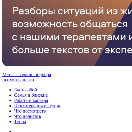
Мета — сервис подбора
психотерапевта
Быть собой
Семья и близкие
Работа и карьера
Психотерапия изнутри
Что посмотреть
Что почитать
Тесты