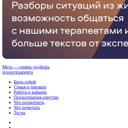
Мета — сервис подбора
психотерапевта
Быть собой
Семья и близкие
Работа и карьера
Психотерапия изнутри
Что посмотреть
Что почитать
Тесты