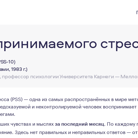
принимаемого стре
PSS-10)
ми, 1983 г.)
, профессор психологии Университета Карнеги — Мелло
са (PSS) — одна из самых распространённых в мире мето
едсказуемой и неконтролируемой человек воспринимает 
егами.
аших чувствах и мыслях
. По каждому 
за последний месяц
ояние. Здесь нет правильных и неправильных ответов — от