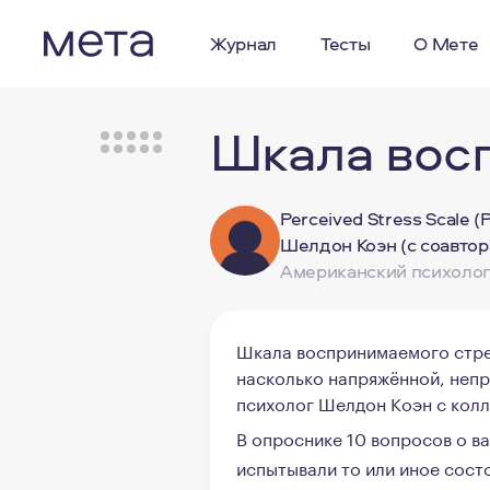
Журнал
Тесты
О Мете
Шкала вос
Perceived Stress Scale (
Шелдон Коэн (с соавтора
Американский психолог
Шкала воспринимаемого стрес
насколько напряжённой, непр
психолог Шелдон Коэн с колл
В опроснике 10 вопросов о в
испытывали то или иное сост