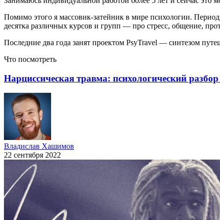
Занимаюсь индивидуальной работой более 5 лет и сейчас это м
Помимо этого я массовик-затейник в мире психологии. Перио
десятка различных курсов и групп — про стресс, общение, про
Последние два года занят проектом PsyTravel — синтезом пут
Что посмотреть
Нарциссическая травма: психологический разбор
Владислав Хашимов
22 сентября 2022