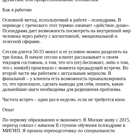
Как я работаю
Основной метод, используемый в работе
–
психодрама. В
переводе с греческого этот термин означает «действие души».
Психодрама дает возможность посмотреть на внутренний мир
человека через работу с когнитивной, эмоциональной и
телесной сферами.
Сессия длится 50-55 минут и ее условно можно разделить на
три блока. В начале сессии клиент рассказывает о своем
текущем состоянии, о том, что его (ее) беспокоит, либо о том,
что с ним(ей) произошло с момента предыдущей встречи. Во
второй части мы работаем с актуальным запросом. В
финальной
–
у клиента есть возможность проанализировать
то, что произошло, сделать выводы для себя, понять, какие
дальнейшие шаги необходимы для разрешения проблемы.
Частота встреч
–
один раз в неделю, если не требуется иное.
Опыт
По первому образованию я экономист. В Москве живу с 2015,
переезд совпал с началом II ступени обучения психодраме в
МИГИП. Я прошла переподготовку по специальности