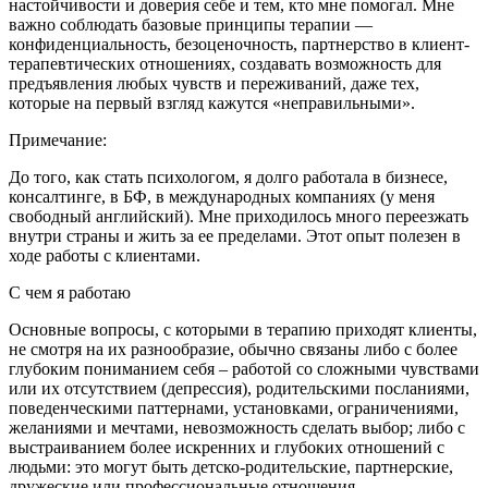
настойчивости и доверия себе и тем, кто мне помогал. Мне
важно соблюдать базовые принципы терапии —
конфиденциальность, безоценочность, партнерство в клиент-
терапевтических отношениях, создавать возможность для
предъявления любых чувств и переживаний, даже тех,
которые на первый взгляд кажутся «неправильными».
Примечание:
До того, как стать психологом, я долго работала в бизнесе,
консалтинге, в БФ, в международных компаниях (у меня
свободный английский). Мне приходилось много переезжать
внутри страны и жить за ее пределами. Этот опыт полезен в
ходе работы с клиентами.
С чем я работаю
Основные вопросы, с которыми в терапию приходят клиенты,
не смотря на их разнообразие, обычно связаны либо с более
глубоким пониманием себя
–
работой со сложными чувствами
или их отсутствием (депрессия), родительскими посланиями,
поведенческими паттернами, установками, ограничениями,
желаниями и мечтами, невозможность сделать выбор; либо с
выстраиванием более искренних и глубоких отношений с
людьми: это могут быть детско-родительские, партнерские,
дружеские или профессиональные отношения.