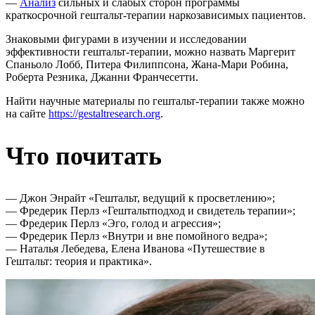
—
Анализ
сильных и слабых сторон программы
краткосрочной гештальт-терапии наркозависимых пациентов.
Знаковыми фигурами в изучении и исследовании
эффективности гештальт-терапии, можно назвать Маргерит
Спаньоло Лобб, Питера Филиппсона, Жана-Мари Робина,
Роберта Резника, Джанни Франчесетти.
Найти научные материалы по гештальт-терапии также можно
на сайте
https://gestaltresearch.org
.
Что почитать
— Джон Энрайт «Гештальт, ведущий к просветлению»;
— Фредерик Перлз «Гештальтподход и свидетель терапии»;
— Фредерик Перлз «Эго, голод и агрессия»;
— Фредерик Перлз «Внутри и вне помойного ведра»;
— Наталья Лебедева, Елена Иванова «Путешествие в
Гештальт: теория и практика».