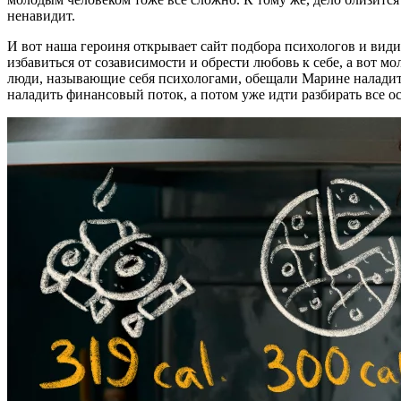
ненавидит.
И вот наша героиня открывает сайт подбора психологов и вид
избавиться от созависимости и обрести любовь к себе, а вот 
люди, называющие себя психологами, обещали Марине наладить 
наладить финансовый поток, а потом уже идти разбирать все 