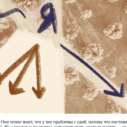
. Она точно знает, что у нее проблемы с едой, потому что пост
 30, а она так и не поняла, кем хочет стать, когда вырастет — 