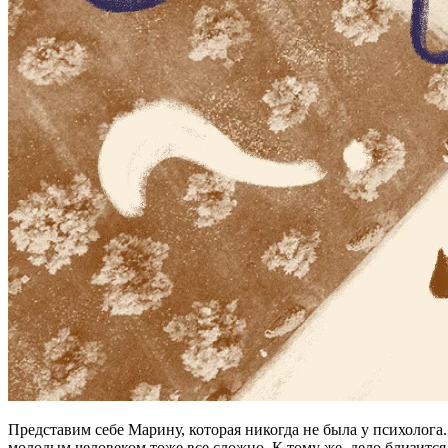
Представим себе Марину, которая никогда не была у психолога
молодым человеком тоже все сложно. К тому же, дело близится к