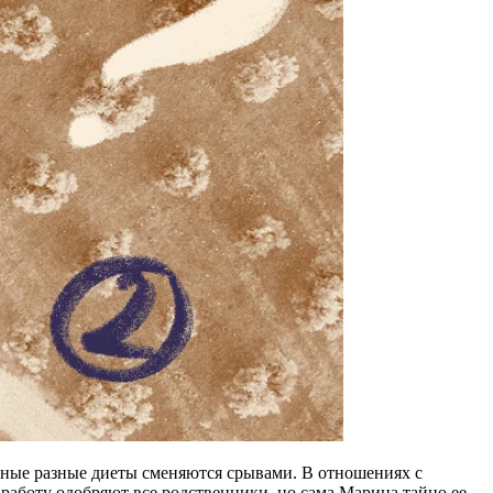
оянные разные диеты сменяются срывами. В отношениях с
ее работу одобряют все родственники, но сама Марина тайно ее