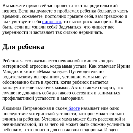
Вы можете прямо сейчас провести тест на родительский
невроз. Если вы думаете о проблемах ребенка большую часть
времени, сожалеете, постоянно грызете себя, вам тревожно и
вы чувствуете себя
виновато
, то высок риск выгореть. Как
быть, если вы узнали себя? Задуматься, что лишает вас
уверенности и заставляет так сильно нервничать.
Для ребенка
Ребенок часто оказывается невольной «мишенью» для
материнской агрессии, когда мама устала. Как отмечает Ирина
Млодик в книге «Мама на нуле. Путеводитель по
родительскому выгоранию», уставшие мамы могут
обоснованно быть в ярости, когда ребенок пытается
заполучить еще «кусочек мамы». Автор также говорит, что
лучше не доводить себя до такого состояния и заниматься
профилактикой усталости и выгорания.
Людмила Петрановская в своем
блоге
называет еще одно
последствие материнской усталости, которое может сильно
влиять на ребенка. Уставшая мама может быть рассеянной и
невнимательной, из-за чего ей может быть сложно уследить за
ребенком, а это опасно для его жизни и здоровья. И здесь