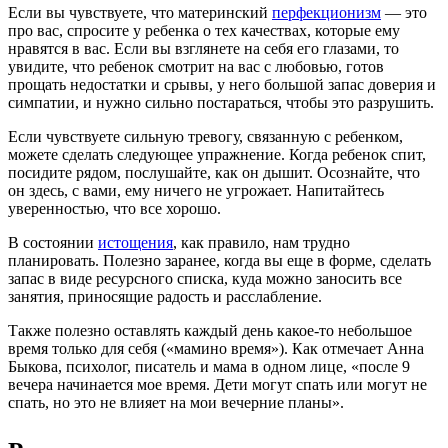
Если вы чувствуете, что материнский
перфекционизм
— это
про вас, спросите у ребенка о тех качествах, которые ему
нравятся в вас. Если вы взглянете на себя его глазами, то
увидите, что ребенок смотрит на вас с любовью, готов
прощать недостатки и срывы, у него большой запас доверия и
симпатии, и нужно сильно постараться, чтобы это разрушить.
Если чувствуете сильную тревогу, связанную с ребенком,
можете сделать следующее упражнение. Когда ребенок спит,
посидите рядом, послушайте, как он дышит. Осознайте, что
он здесь, с вами, ему ничего не угрожает. Напитайтесь
уверенностью, что все хорошо.
В состоянии
истощения
, как правило, нам трудно
планировать. Полезно заранее, когда вы еще в форме, сделать
запас в виде ресурсного списка, куда можно заносить все
занятия, приносящие радость и расслабление.
Также полезно оставлять каждый день какое-то небольшое
время только для себя («мамино время»). Как отмечает Анна
Быкова, психолог, писатель и мама в одном лице, «после 9
вечера начинается мое время. Дети могут спать или могут не
спать, но это не влияет на мои вечерние планы».