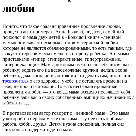
любви
Понять, что такое сбалансированные проявление любви,
проще на антипримерах. Анна Быкова, педагог, семейный
психолог и мама двух детей в «Большой книге «ленивой
мамы» описывает несколько типов материнской любви,
которые не являются сбалансированными, то есть такими, где
фокус интересов мамы смещен в сторону ребенка. Это мамы с
приставками «гипер»: гиперактивные, гипертревожные,
гиперопекающие. Мамы, которым нужно всю себя посвящать
ребенку: водить его на всевозможные кружки, делать все за
ребенка, даже когда он в состоянии это делать сам, постоянно
тревожиться
о его здоровье, учебе, не оставлять времени на
себя, не просить помощи. То есть несбалансированные
проявления любви — это когда мама всецело посвящает себя
ребенку, забывая о своих собственных амбициях/ начинаниях /
заботах и т.д.
В противовес им автор говорит о «ленивой маме». Это мама,
у которой на первом месте она сама — у нее есть любимая
работа, хобби, друзья. Детям нужна спокойная, полная сил,
способная поддержать детей мама.