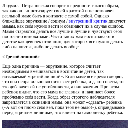
Людмила Петрановская говорит о вредности такого образа,
так как он гипнотизирует своей красотой и не позволяет
реальной маме быть в контакте с самой собой. Однако
ближайшее окружение / социум /
внутренний критик
диктуют
мамам, как себя нужно вести и обвиняют их в случае ошибок.
Мамы стараются делать все лучше и лучше и чувствуют себя
постоянно виноватыми. Часто таких мам воспитывают в
детстве как девочек отличниц, для которых все нужно делать
либо на «пять», либо не делать вообще.
«Третий лишний»
Еще одна причина — окружение, которое считает
необходимым вмешиваться в воспитание детей, так
называемый «третий лишний». Если маме все время говорят,
что она неправильно воспитывает ребенка, и дают советы, то
это добавляет ей не устойчивости, а напряжения. При этом
ребенок видит, что его мама не главная, и начинает более
проблемно себя вести. Когда образ строгого наблюдателя
закрепляется в сознании мамы, она может «сдавать» ребенка
(«А вот он плохо себя вел, пока тебя не было!»), оправдываясь
перед «третьим лишним», что влияет на самооценку ребенка.