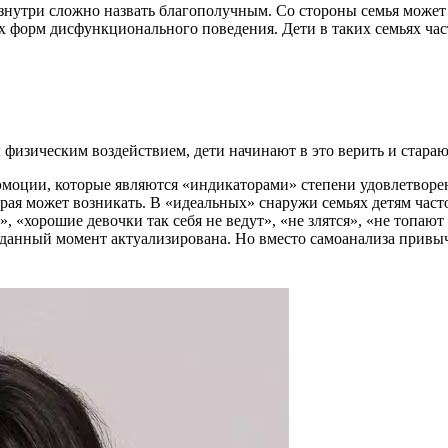
знутри сложно назвать благополучным. Со стороны семья может 
 форм дисфункционального поведения. Дети в таких семьях часто
изическим воздействием, дети начинают в это верить и старают
эмоции, которые являются «индикаторами» степени удовлетворен
орая может возникать. В «идеальных» снаружи семьях детям част
», «хорошие девочки так себя не ведут», «не злятся», «не топаю
в данный момент актуализирована. Но вместо самоанализа привы