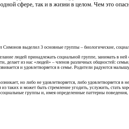
одной сфере, так и в жизни в целом. Чем это опас
л Симонов выделил 3 основные группы – биологические, социа
лание людей принадлежать социальной группе, занимать в ней 
ти, делает из нас «людей» – членов различных общностей: семьи
азвивается и удовлетворяется в семье. Родители радуются малыш
озникает, но либо не удовлетворяется, либо удовлетворяется в н
 из таких и может быть стремление угодить, услужить, стать хо
е социальные группы и, имея определенные паттерны поведения, 