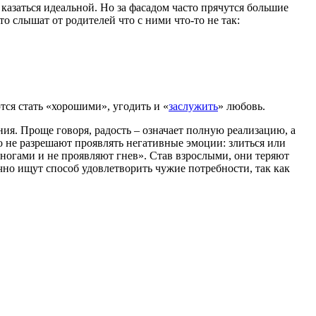
казаться идеальной. Но за фасадом часто прячутся большие
 слышат от родителей что с ними что-то не так:
ся стать «хорошими», угодить и «
заслужить
» любовь.
ия. Проще говоря, радость – означает полную реализацию, а
о не разрешают проявлять негативные эмоции: злиться или
т ногами и не проявляют гнев». Став взрослыми, они теряют
чно ищут способ удовлетворить чужие потребности, так как