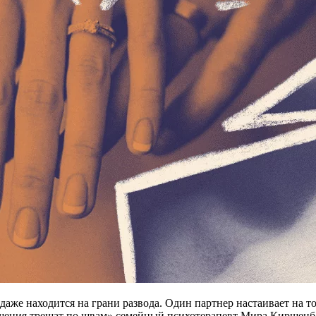
аже находится на грани развода. Один партнер настаивает на т
тношения трещат по швам» семейный психотерапевт Мира Киршенб