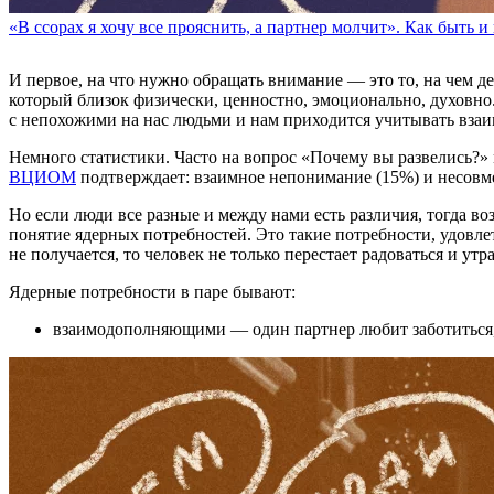
«В ссорах я хочу все прояснить, а партнер молчит». Как быть 
И первое, на что нужно обращать внимание — это то, на чем де
который близок физически, ценностно, эмоционально, духовно
с непохожими на нас людьми и нам приходится учитывать взаи
Немного статистики. Часто на вопрос «Почему вы развелись?»
ВЦИОМ
подтверждает: взаимное непонимание (15%) и несовм
Но если люди все разные и между нами есть различия, тогда во
понятие ядерных потребностей. Это такие потребности, удовлет
не получается, то человек не только перестает радоваться и ут
Ядерные потребности в паре бывают:
взаимодополняющими — один партнер любит заботиться,