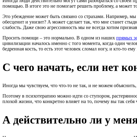
Иногда люди действительно могут сами разобраться со своей п
помощью. В итоге это не помогает решить проблему, а может то
Это убеждение может быть связано со страхами. Например, мы 
обесценит и унизит? А может сделает так, что мне станет сты
слабость. Даже свою агрессивность мы не всегда хотим признава
Просить помощи – это нормально. В одном из наших
прямых э
цивилизации началось именно с того момента, когда один чело
бедренная кость, то есть этот человек сломал ногу, и кто-то 
С чего начать, если нет к
Иногда мы чувствуем, что что-то не так, и не можем объяснить
Поэтому в психотерапию можно идти со ступором, растерянность
плохой жизни, что конкретно влияет на то, почему вы так себя 
А действительно ли у мен