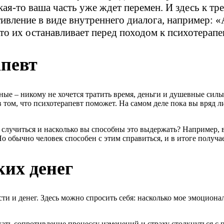
ая-то ваша часть уже ждет перемен. И здесь к тр
ивление в виде внутреннего диалога, например: «
что их останавливает перед походом к психотерап
апевт
ые – никому не хочется тратить время, деньги и душевные силы 
 том, что психотерапевт поможет. На самом деле пока вы вряд л
 случиться и насколько вы способны это выдержать? Например, 
. Но обычно человек способен с этим справиться, и в итоге полу
ких денег
ти и денег. Здесь можно спросить себя: насколько мое эмоциона
ать сопротивление процессу изменений и страху столкнуться с 