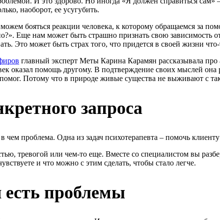
роблемой. И это здорово. Но иногда «Я должен справиться сам» 
лько, наоборот, ее усугубить.
можем бояться реакции человека, к которому обращаемся за помо
дно?». Еще нам может быть страшно признать свою зависимость о
ть. Это может быть страх того, что придется в своей жизни что-т
фиров
главный эксперт Меты Карина Карамян рассказывала про а
век оказал помощь другому. В подтверждение своих мыслей она р
ему помог. Потому что в природе живые существа не выживают с 
онкретного запроса
, в чем проблема. Одна из задач психотерапевта – помочь клиент
ю, тревогой или чем-то еще. Вместе со специалистом вы разбере
чувствуете и что можно с этим сделать, чтобы стало легче.
я есть проблемы