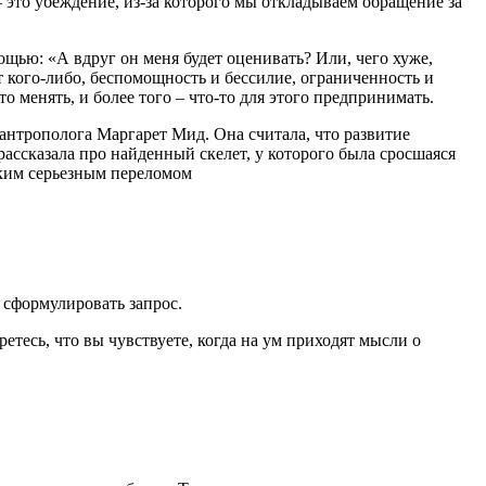
– это убеждение, из-за которого мы откладываем обращение за
щью: «А вдруг он меня будет оценивать? Или, чего хуже,
т кого-либо, беспомощность и бессилие, ограниченность и
о менять, и более того – что-то для этого предпринимать.
нтрополога Маргарет Мид. Она считала, что развитие
ассказала про найденный скелет, у которого была сросшаяся
таким серьезным переломом
у сформулировать запрос.
тесь, что вы чувствуете, когда на ум приходят мысли о