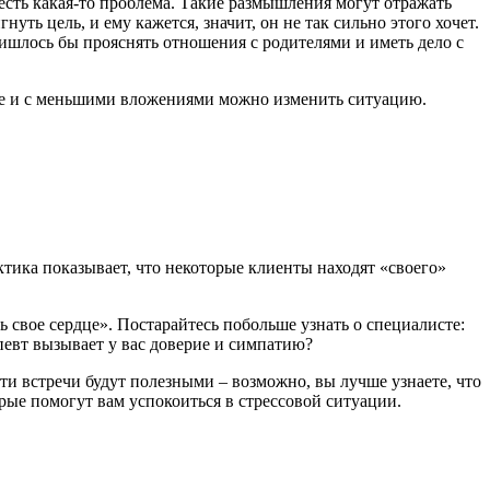
 есть какая-то проблема. Такие размышления могут отражать
уть цель, и ему кажется, значит, он не так сильно этого хочет.
ришлось бы прояснять отношения с родителями и иметь дело с
орее и с меньшими вложениями можно изменить ситуацию.
актика показывает, что некоторые клиенты находят «своего»
 свое сердце». Постарайтесь побольше узнать о специалисте:
певт вызывает у вас доверие и симпатию?
эти встречи будут полезными – возможно, вы лучше узнаете, что
рые помогут вам успокоиться в стрессовой ситуации.