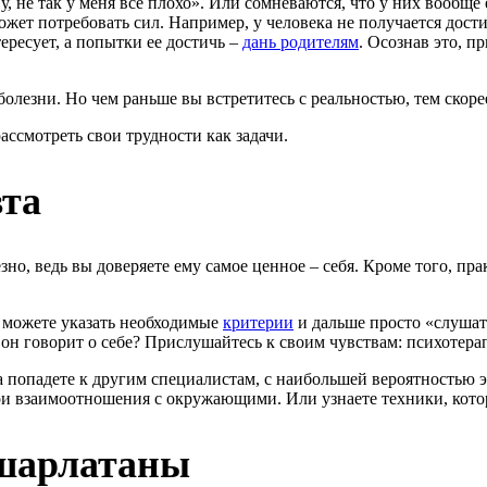
, не так у меня все плохо». Или сомневаются, что у них вообще
жет потребовать сил. Например, у человека не получается достигн
ересует, а попытки ее достичь –
дань родителям
. Осознав это, п
й болезни. Но чем раньше вы встретитесь с реальностью, тем ск
ссмотреть свои трудности как задачи.
вта
но, ведь вы доверяете ему самое ценное – себя. Кроме того, пр
ы можете указать необходимые
критерии
и дальше просто «слушать
 он говорит о себе? Прислушайтесь к своим чувствам: психотера
ла попадете к другим специалистам, с наибольшей вероятностью 
вои взаимоотношения с окружающими. Или узнаете техники, кото
 шарлатаны