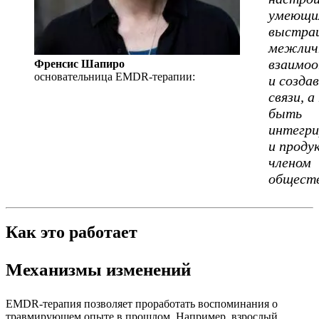
умеющ
выстра
межлич
взаимо
Френсис Шапиро
основательница EMDR-терапии:
и созда
связи, 
быть
интегр
и прод
членом
общест
Как это работает
Механизмы изменений
EMDR-терапия позволяет проработать воспоминания о
травмирующем опыте в прошлом. Например, взрослый