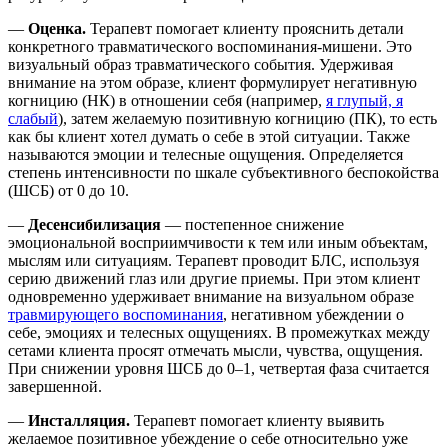
—
Оценка.
Терапевт помогает клиенту прояснить детали
конкретного травматического воспоминания-мишени. Это
визуальный образ травматического события. Удерживая
внимание на этом образе, клиент формулирует негативную
когницию (НК) в отношении себя (например,
я глупый, я
слабый
), затем желаемую позитивную когницию (ПК), то есть
как бы клиент хотел думать о себе в этой ситуации. Также
называются эмоции и телесные ощущения. Определяется
степень интенсивности по шкале субъективного беспокойства
(ШСБ) от 0 до 10.
—
Десенсибилизация
— постепенное снижение
эмоциональной восприимчивости к тем или иным объектам,
мыслям или ситуациям. Терапевт проводит БЛС, используя
серию движений глаз или другие приемы. При этом клиент
одновременно удерживает внимание на визуальном образе
травмирующего воспоминания
, негативном убеждении о
себе, эмоциях и телесных ощущениях. В промежутках между
сетами клиента просят отмечать мысли, чувства, ощущения.
При снижении уровня ШСБ до 0–1, четвертая фаза считается
завершенной.
—
Инсталляция.
Терапевт помогает клиенту выявить
желаемое позитивное убеждение о себе относительно уже