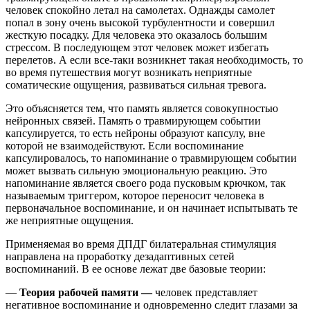
человек спокойно летал на самолетах. Однажды самолет
попал в зону очень высокой турбулентности и совершил
жесткую посадку. Для человека это оказалось большим
стрессом. В последующем этот человек может избегать
перелетов. А если все-таки возникнет такая необходимость, то
во время путешествия могут возникать неприятные
соматические ощущения, развиваться сильная тревога.
Это объясняется тем, что память является совокупностью
нейронных связей. Память о травмирующем событии
капсулируется, то есть нейроны образуют капсулу, вне
которой не взаимодействуют. Если воспоминание
капсулировалось, то напоминание о травмирующем событии
может вызвать сильную эмоциональную реакцию. Это
напоминание является своего рода пусковым крючком, так
называемым триггером, которое переносит человека в
первоначальное воспоминание, и он начинает испытывать те
же неприятные ощущения.
Применяемая во время ДПДГ билатеральная стимуляция
направлена на проработку дезадаптивных сетей
воспоминаний. В ее основе лежат две базовые теории:
—
Теория рабочей памяти —
человек представляет
негативное воспоминание и одновременно следит глазами за