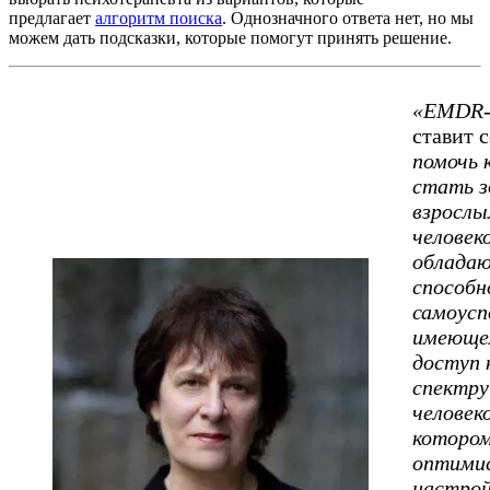
предлагает
алгоритм поиска
. Однозначного ответа нет, но мы
можем дать подсказки, которые помогут принять решение.
«EMDR-
ставит с
помочь 
стать 
взросл
человек
облада
способн
самоусп
имеюще
доступ 
спектру
человек
котором
оптими
настрой