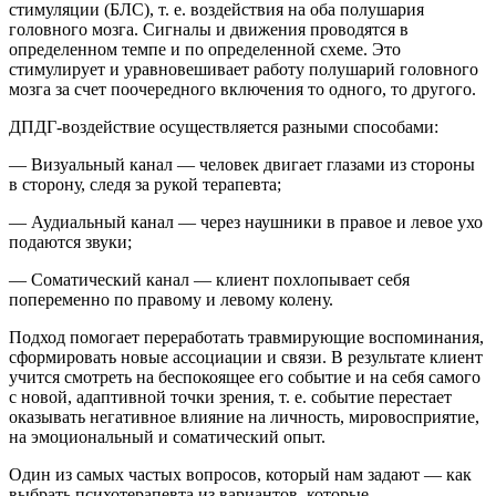
стимуляции (БЛС), т. е. воздействия на оба полушария
головного мозга. Сигналы и движения проводятся в
определенном темпе и по определенной схеме. Это
стимулирует и уравновешивает работу полушарий головного
мозга за счет поочередного включения то одного, то другого.
ДПДГ-воздействие осуществляется разными способами:
— Визуальный канал — человек двигает глазами из стороны
в сторону, следя за рукой терапевта;
— Аудиальный канал — через наушники в правое и левое ухо
подаются звуки;
— Соматический канал — клиент похлопывает себя
попеременно по правому и левому колену.
Подход помогает переработать травмирующие воспоминания,
сформировать новые ассоциации и связи. В результате клиент
учится смотреть на беспокоящее его событие и на себя самого
с новой, адаптивной точки зрения, т. е. событие перестает
оказывать негативное влияние на личность, мировосприятие,
на эмоциональный и соматический опыт.
Один из самых частых вопросов, который нам задают — как
выбрать психотерапевта из вариантов, которые