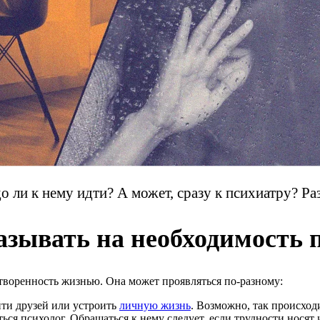
 ли к нему идти? А может, сразу к психиатру? Раз
зывать на необходимость 
етворенность жизнью. Она может проявляться по-разному:
йти друзей или устроить
личную жизнь
. Возможно, так происходи
ся психолог. Обращаться к нему следует, если трудности носят 