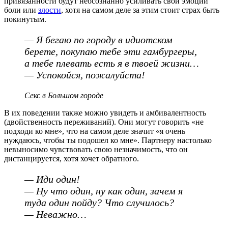
привязанности будут неосознанно усиливать свои эмоции
боли или
злости
, хотя на самом деле за этим стоит страх быть
покинутым.
— Я бегаю по городу в идиотском
берете, покупаю тебе эти гамбургеры,
а тебе плевать есть я в твоей жизни…
— Успокойся, пожалуйста!
Секс в Большом городе
В их поведении также можно увидеть и амбивалентность
(двойственность переживаний). Они могут говорить «не
подходи ко мне», что на самом деле значит «я очень
нуждаюсь, чтобы ты подошел ко мне». Партнеру настолько
невыносимо чувствовать свою незначимость, что он
дистанцируется, хотя хочет обратного.
— Иди один!
— Ну что один, ну как один, зачем я
туда один пойду? Что случилось?
— Неважно…