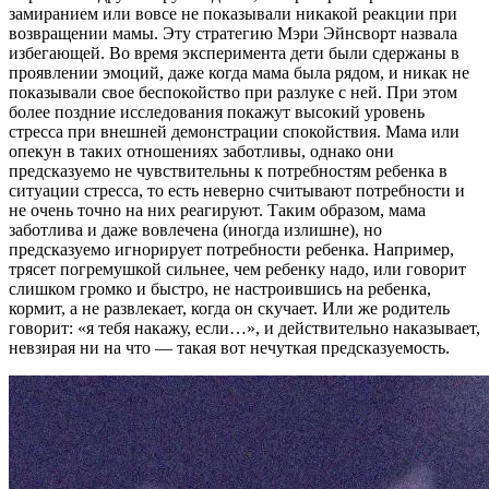
замиранием или вовсе не показывали никакой реакции при
возвращении мамы. Эту стратегию Мэри Эйнсворт назвала
избегающей. Во время эксперимента дети были сдержаны в
проявлении эмоций, даже когда мама была рядом, и никак не
показывали свое беспокойство при разлуке с ней. При этом
более поздние исследования покажут высокий уровень
стресса при внешней демонстрации спокойствия. Мама или
опекун в таких отношениях заботливы, однако они
предсказуемо не чувствительны к потребностям ребенка в
ситуации стресса, то есть неверно считывают потребности и
не очень точно на них реагируют. Таким образом, мама
заботлива и даже вовлечена (иногда излишне), но
предсказуемо игнорирует потребности ребенка. Например,
трясет погремушкой сильнее, чем ребенку надо, или говорит
слишком громко и быстро, не настроившись на ребенка,
кормит, а не развлекает, когда он скучает. Или же родитель
говорит: «я тебя накажу, если…», и действительно наказывает,
невзирая ни на что — такая вот нечуткая предсказуемость.