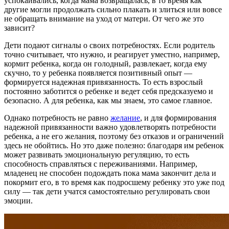
успокаивались, когда мама возвращалась, в то время как
другие могли продолжать сильно плакать и злиться или вовсе
не обращать внимание на уход от матери. От чего же это
зависит?
Дети подают сигналы о своих потребностях. Если родитель
точно считывает, что нужно, и реагирует уместно, например,
кормит ребенка, когда он голодный, развлекает, когда ему
скучно, то у ребенка появляется позитивный опыт —
формируется надежная привязанность. То есть взрослый
постоянно заботится о ребенке и ведет себя предсказуемо и
безопасно. А для ребенка, как мы знаем, это самое главное.
Однако потребность не равно
желание
, и для формирования
надежной привязанности важно удовлетворять потребности
ребенка, а не его желания, поэтому без отказов и ограничений
здесь не обойтись. Но это даже полезно: благодаря им ребенок
может развивать эмоциональную регуляцию, то есть
способность справляться с переживаниями. Например,
младенец не способен подождать пока мама закончит дела и
покормит его, в то время как подросшему ребенку это уже под
силу — так дети учатся самостоятельно регулировать свои
эмоции.