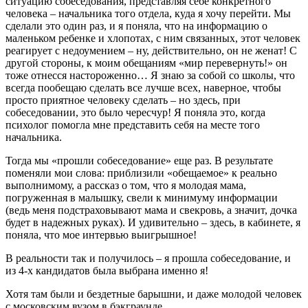
ситуацию собеседования, представляя себе конкретного
человека – начальника того отдела, куда я хочу перейти. Мы
сделали это один раз, и я поняла, что на информацию о
маленьком ребенке и хлопотах, с ним связанных, этот человек
реагирует с недоумением – ну, действительно, он не женат! С
другой стороны, к моим обещаниям «мир перевернуть!» он
тоже отнесся настороженно… Я знаю за собой со школы, что
всегда пообещаю сделать все лучше всех, наверное, чтобы
просто приятное человеку сделать – но здесь, при
собеседовании, это было чересчур! Я поняла это, когда
психолог помогла мне представить себя на месте того
начальника.
Тогда мы «прошли собеседование» еще раз. В результате
поменяли мои слова: приблизили «обещаемое» к реально
выполнимому, а рассказ о том, что я молодая мама,
погруженная в малышку, свели к минимуму информации
(ведь меня подстраховывают мама и свекровь, а значит, дочка
будет в надежных руках). И удивительно – здесь, в кабинете, я
поняла, что мое интервью выигрышное!
В реальности так и получилось – я прошла собеседование, и
из 4-х кандидатов была выбрана именно я!
Хотя там были и бездетные барышни, и даже молодой человек
с московским вузом в бэкграунде.