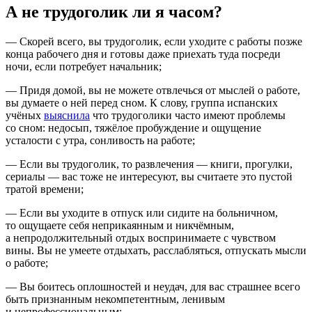
А не трудоголик ли я часом?
— Скорей всего, вы трудоголик, если уходите с работы позже
конца рабочего дня и готовы даже приехать туда посреди
ночи, если потребует начальник;
— Придя домой, вы не можете отвлечься от мыслей о работе,
вы думаете о ней перед сном. К слову, группа испанских
учёных
выяснила
что трудоголики часто имеют проблемы
со сном: недосып, тяжёлое пробуждение и ощущение
усталости с утра, сонливость на работе;
— Если вы трудоголик, то развлечения — книги, прогулки,
сериалы — вас тоже не интересуют, вы считаете это пустой
тратой времени;
— Если вы уходите в отпуск или сидите на больничном,
то ощущаете себя неприкаянным и никчёмным,
а непродолжительный отдых воспринимаете с чувством
вины. Вы не умеете отдыхать, расслабляться, отпускать мысли
о работе;
— Вы боитесь оплошностей и неудач, для вас страшнее всего
быть признанным некомпетентным, ленивым
и непрофессиональным;