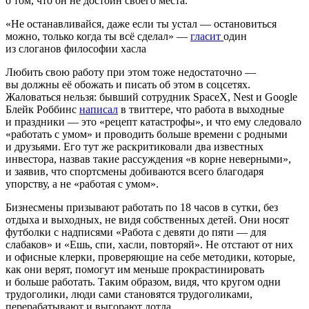
о том, что он не достоин своего места.
«Не останавливайся, даже если ты устал — остановиться
можно, только когда ты всё сделал» —
гласит
один
из слоганов философии хасла
Любить свою работу при этом тоже недостаточно —
вы должны её обожать и писать об этом в соцсетях.
Жаловаться нельзя: бывший сотрудник SpaceX, Nest и Google
Блейк Роббинс
написал
в твиттере, что работа в выходные
и праздники — это «рецепт катастрофы», и что ему следовало
«работать с умом» и проводить больше времени с родными
и друзьями. Его тут же раскритиковали два известных
инвестора, назвав такие рассуждения «в корне неверными»,
и заявив, что спортсмены добиваются всего благодаря
упорству, а не «работая с умом».
Бизнесмены призывают работать по 18 часов в сутки, без
отдыха и выходных, не видя собственных детей. Они носят
футболки с надписями «Работа с девяти до пяти — для
слабаков» и «Ешь, спи, хасли, повторяй». Не отстают от них
и офисные клерки, проверяющие на себе методики, которые,
как они верят, помогут им меньше прокрастинировать
и больше работать. Таким образом, видя, что кругом одни
трудоголики, люди сами становятся трудоголиками,
перерабатывают и выгорают дотла.