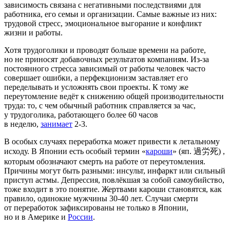
зависимость связана с негативными последствиями для
работника, его семьи и организации. Самые важные из них:
трудовой стресс, эмоциональное выгорание и конфликт
жизни и работы.
Хотя трудоголики и проводят больше времени на работе,
но не приносят добавочных результатов компаниям. Из-за
постоянного стресса зависимый от работы человек часто
совершает ошибки, а перфекционизм заставляет его
переделывать и усложнять свои проекты. К тому же
переутомление ведёт к снижению общей производительности
труда: то, с чем обычный работник справляется за час,
у трудоголика, работающего более 60 часов
в неделю,
занимает
2-3.
В особых случаях переработка может привести к летальному
исходу. В Японии есть особый термин «
кароши
» (яп. 過労死) ,
которым обозначают смерть на работе от переутомления.
Причины могут быть разными: инсульт, инфаркт или сильный
приступ астмы. Депрессия, повлёкшая за собой самоубийство,
тоже входит в это понятие. Жертвами кароши становятся, как
правило, одинокие мужчины 30-40 лет. Случаи смерти
от переработок зафиксированы не только в Японии,
но и в Америке и
России
.