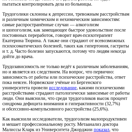
пытаться контролировать дела из больницы.
Трудоголики склонны к депрессии, тревожным расстройствам
и различным химическим и нехимическим зависимостям:
самые распространённые случаи — алкоголизм
и шопоголизм, как замещающее быстрое удовольствие после
постоянных переработок, говорит врач-психотерапевт
Екатерина Тюрина. А также они страдают от всевозможных
психосоматических болезней, таких как гипертония, гастриты
и т. д. Часто болезни запускаются, потому что людям некогда
дойти до врача.
Трудозависимость не только ведёт к различным заболеваниям,
но и является их следствием. На вопрос, что первично:
зависимость от работы или психические расстройства, ответ
пока неясен. Норвежские учёные из Бергенского
университета провели
исследование
, какими психическими
расстройствами страдают патологически зависимые от работы
люди. Они выяснили, что среди трудоголиков высок процент
синдрома дефицита внимания и гиперактивности (32,7%)
и обсессивно-компульсивного расстройства (25,6%).
Как выяснили исследователи, трудоголизм малопродуктивен
и мешает профессиональному росту. Метаанализ доктора
Малиссы Кларк из Университета Джорджии
показал
, что