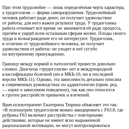
При этом трудолюбие — лишь определённая черта характера,
а трудоголизм — форма саморазрушения. Трудолюбивый
человек работает ради денег, он получает удовольствие
от работы, для него важен результат труда. У трудоголика
работа отнимает всё время: он занимается ей ради процесса,
причём в ущерб всем остальным сферам жизни. Плоды своего
труда и вознаграждение его не интересуют. Трудоголик,
в отличии от трудолюбивого человека, не получает
удовольствия от работы: он уходит в неё сугубо
по внутреннему принуждению.
Границу между нормой и патологией провести довольно
сложно. Диагноза «трудоголизм» нет в международной
классификации болезней (ни в МКБ-10, ни в последней
версии МКБ-11). Однако, эта зависимость детально описана
в современных руководствах по аддиктологии (прим. ред.
— науке о зависимом поведении), так как оно относится
к группе расстройств привычек и влечений.
Врач-психотерапевт Екатерина Тюрина объясняет это так:
«В психиатрии трудоголизм можно закодировать с F63.8, где
рубрика F63 включает расстройства с повторными
действиями, которые не имеют ясно выраженной
рациональной мотивации, не могут контролироваться