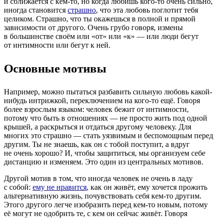
и сближается с кем-то, но когда любишь кого-то очень сильно,
иногда становится
страшно
, что эта любовь поглотит тебя
целиком. Страшно, что ты окажешься в полной и прямой
зависимости от другого. Очень грубо говоря, измены
в большинстве своём или «от» или «к» — или люди бегут
от интимности или бегут к ней.
Основные мотивы
Например, можно пытаться разбавить сильную любовь какой-
нибудь интрижкой, переключением на кого-то ещё. Говоря
более взрослым языком: человек бежит от интимности,
потому что быть в отношениях — не просто жить под одной
крышей, а раскрыться и отдаться другому человеку. Для
многих это страшно — стать уязвимым и беспомощным перед
другим. Ты не знаешь, как он с тобой поступит, а вдруг
не очень хорошо? И, чтобы защититься, мы организуем себе
дистанцию и изменяем. Это один из центральных мотивов.
Другой мотив в том, что иногда человек не очень в ладу
с собой:
ему не нравится
, как он живёт, ему хочется прожить
альтернативную жизнь, почувствовать себя кем-то другим.
Этого другого легче изобразить перед кем-то новым, потому
её могут не одобрить те, с кем он сейчас живёт. Говоря