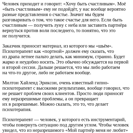
Человек приходит и говорит: «Хочу быть счастливым». Моё
«быть счастливым» ему не подойдёт, у нас вообще вероятно
разные представления о счастье. Значит мы будем
разговаривать о том, что такое счастье для него. Если быть
счастливым — получить луну с неба или заставить партнёра
вернуться против воли последнего, то понятно, что это
не получится.
Заказчик приносит материал, из которого мы «шьём».
Психотерапевт как «портной» должен ему сказать, что
из драпа летнее пальто делать, как минимум, странно. Будет
жарко и неудобно носить. Это обычно обсуждается на первой
и второй сессии. Дальше решается, что мы либо работаем
на что-то другое, либо не работаем вообще.
Милтон Хайленд Эриксон, очень известный гипно-
психотерапевт с высокими результатами, вообще говорил, что
не решает проблем своих клиентов. Просто люди приносят
ему неразрешимые проблемы, а он превращает
их в разрешимые. Можно сказать, это то, что делает
психотерапия.
Психотерапевт — человек, у которого есть инструментарий,
чтобы повернуть ситуацию под другим углом. Чтобы человек
увидел, что из неразрешимого «Мой партнёр меня не любит»