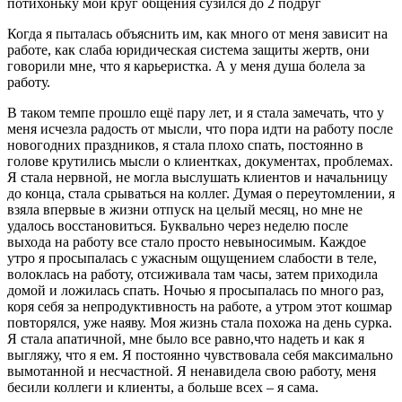
потихоньку мой круг общения сузился до 2 подруг
Когда я пыталась объяснить им, как много от меня зависит на
работе, как слаба юридическая система защиты жертв, они
говорили мне, что я карьеристка. А у меня душа болела за
работу.
В таком темпе прошло ещё пару лет, и я стала замечать, что у
меня исчезла радость от мысли, что пора идти на работу после
новогодних праздников, я стала плохо спать, постоянно в
голове крутились мысли о клиентках, документах, проблемах.
Я стала нервной, не могла выслушать клиентов и начальницу
до конца, стала срываться на коллег. Думая о переутомлении, я
взяла впервые в жизни отпуск на целый месяц, но мне не
удалось восстановиться. Буквально через неделю после
выхода на работу все стало просто невыносимым. Каждое
утро я просыпалась с ужасным ощущением слабости в теле,
волоклась на работу, отсиживала там часы, затем приходила
домой и ложилась спать. Ночью я просыпалась по много раз,
коря себя за непродуктивность на работе, а утром этот кошмар
повторялся, уже наяву. Моя жизнь стала похожа на день сурка.
Я стала апатичной, мне было все равно,что надеть и как я
выгляжу, что я ем. Я постоянно чувствовала себя максимально
вымотанной и несчастной. Я ненавидела свою работу, меня
бесили коллеги и клиенты, а больше всех – я сама.