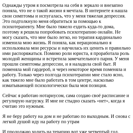
Однажды утром я посмотрела на себя в зеркало и внезапно
поняла, что не о такой жизни я мечтала. В интернете я нашла
свои симптомы и испугалась, что у меня тяжелая депрессия.
Это подтолкнуло меня обратиться за помощью к
психотерапевту. Мне было тяжело ездить куда-то дома,
поэтому я решила попробовать психотерапию онлайн. Не
могу сказать, что мне было легко, но терапия кардинально
изменила мою жизнь. Я поняла, как нерационально я
использовала мои ресурсы и научилась их ценить и правильно
ими распоряжаться. Помимо роли юриста, я проработала роль
молодой женщины и встретила замечательного парня. У меня
прошли симптомы депрессии, и я наладила свой быт. Я
поменяла мой гардероб, и через некоторое время поменяла и
работу. Только через полгода психотерапии мне стало ясно,
как тяжело мне было работать в том центре, насколько
изматывающей психологически была моя позиция.
Сейчас я работаю нотариусом, сама создаю своё расписание и
регулирую нагрузку. И мне не стыдно сказать «нет», когда я
считаю это нужным.
Я не беру работу на дом и не работаю по выходным. И снова с
легкой душой иду на работу по утрам
И продолжаю ходить на терапию вот уже четвертый год.