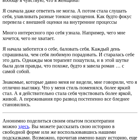
вообще я чувствую, что я женщина?
Я сначала даже ответить не могла. А потом стала слушать
себя, улавливать разные тонкие ощущения. Как будто фокус
перевела с внешней оценки на внутренние процессы
Много интересного про себя узнала. Например, чего мне
хочется, чего не хватает.
Я начала заботится о себе, баловать себя. Каждый день
спрашивала, чем себя любимую порадовать. И старалась себе
это дать. Однажды моя терапевт пошутила, и в этой шутке
была доля правды, что похоже, будто я завела роман … с
самой собой.
Знакомые, которые давно меня не видели, мне говорили, что я
отлично выгляжу. Что у меня стиль поменялся, более яркий
стал. А я действительно стала себя чувствовать более яркой,
живой. А переживания про развод постепенно все бледнее
становились.
Анонимно поделиться своим опытом психотерапии
можно
здесь
. Вы можете рассказать свою историю в
свободной форме или же воспользовавшись нашими
подсказками. Возможно, прочитав именно вашу историю, еще