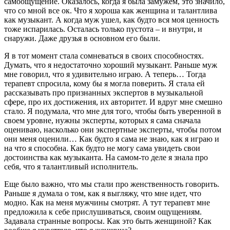
самоощущение. Оказалось, когда я была замужем, это значило,
что со мной все ок. Что я хороша как женщина и талантлива
как музыкант. А когда муж ушел, как будто вся моя ценность
тоже испарилась. Осталась только пустота – и внутри, и
снаружи. Даже друзья в основном его были.
Я в тот момент стала сомневаться в своих способностях.
Думать, что я недостаточно хороший музыкант. Раньше муж
мне говорил, что я удивительно играю. А теперь… Тогда
терапевт спросила, кому бы я могла поверить. Я стала ей
рассказывать про признанных экспертов в музыкальной
сфере, про их достижения, их авторитет. И вдруг мне смешно
стало. Я подумала, что мне для того, чтобы быть уверенной в
своем уровне, нужны эксперты, которых я сама сначала
оцениваю, насколько они экспертные эксперты, чтобы потом
они меня оценили… Как будто я сама не знаю, как я играю и
на что я способна. Как будто не могу сама увидеть свои
достоинства как музыканта. На самом-то деле я знала про
себя, что я талантливый исполнитель.
Еще было важно, что мы стали про женственность говорить.
Раньше я думала о том, как я выгляжу, что мне идет, что
модно. Как на меня мужчины смотрят. А тут терапевт мне
предложила к себе прислушиваться, своим ощущениям.
Задавала странные вопросы. Как это быть женщиной? Как