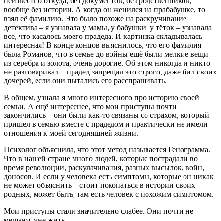
неизвестно откуда, без документов, без родственников,
вообще без истории. А когда он женился на прабабушке, то
взял её фамилию. Это было похоже на раскручивание
детектива – я узнавала у мамы, у бабушки, у тёток – узнавала
все, что касалось моего прадеда. И картинка складывалась
интересная! В конце концов выяснилось, что его фамилия
была Романов, что в семье до войны ещё были мелкие вещи
из серебра и золота, очень дорогие. Об этом никогда и никто
не разговаривал – прадед запрещал это строго, даже бил своих
дочерей, если они пытались его расспрашивать.
В общем, узнала я много интересного про историю своей
семьи. А ещё интереснее, что мои приступы почти
закончились – они были как-то связаны со страхом, который
пришел в семью вместе с прадедом и практически не имели
отношения к моей сегодняшней жизни.
Психолог объяснила, что этот метод называется Генограмма.
Что в нашей стране много людей, которые пострадали во
время революции, раскулачивания, разных высылок, войн,
доносов. И если у человека есть симптомы, которые он никак
не может объяснить – стоит покопаться в истории своих
родных, может быть, там есть человек с похожим симптомом.
Мои приступы стали значительно слабее. Они почти не
мешают мне жить.