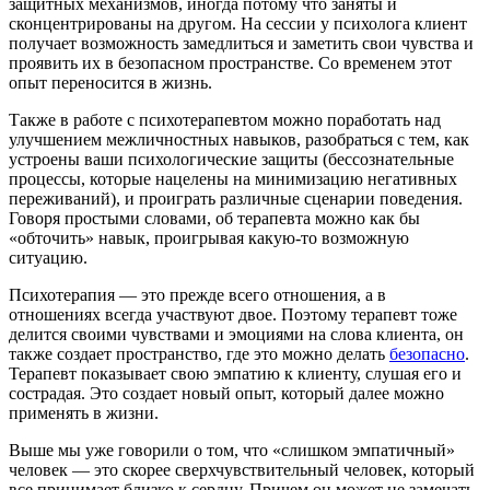
защитных механизмов, иногда потому что заняты и
сконцентрированы на другом. На сессии у психолога клиент
получает возможность замедлиться и заметить свои чувства и
проявить их в безопасном пространстве. Со временем этот
опыт переносится в жизнь.
Также в работе с психотерапевтом можно поработать над
улучшением межличностных навыков, разобраться с тем, как
устроены ваши психологические защиты (бессознательные
процессы, которые нацелены на минимизацию негативных
переживаний), и проиграть различные сценарии поведения.
Говоря простыми словами, об терапевта можно как бы
«обточить» навык, проигрывая какую-то возможную
ситуацию.
Психотерапия — это прежде всего отношения, а в
отношениях всегда участвуют двое. Поэтому терапевт тоже
делится своими чувствами и эмоциями на слова клиента, он
также создает пространство, где это можно делать
безопасно
.
Терапевт показывает свою эмпатию к клиенту, слушая его и
сострадая. Это создает новый опыт, который далее можно
применять в жизни.
Выше мы уже говорили о том, что «слишком эмпатичный»
человек — это скорее сверхчувствительный человек, который
все принимает близко к сердцу. Причем он может не замечать