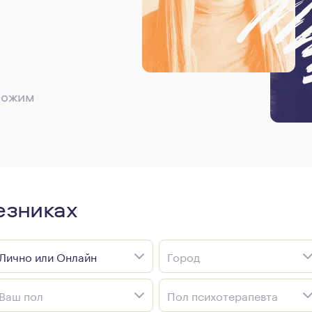
дложим
езниках
Лично или Онлайн
Город
Ваш пол
Пол психотерапевта