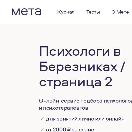
Журнал
Тесты
О Мете
Психологи в
Березниках /
страница 2
Онлайн-сервис подбора психолого
и психотерапевтов
✓
для занятий лично или онлайн
✓
от 2000 ₽ за сеанс