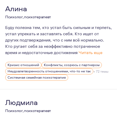
Алина
Психолог, психотерапевт
Буду полезна тем, кто устал быть сильным и терпеть,
устал упрекать и заставлять себя. Кто ищет от
других подтверждения, что с ним всё нормально.
Кто ругает себя за неэффективно потраченное
время и недостаточные достижения
Читать еще
Для меня психотерапия - не просто профессия, это ст
Кризис отношений
Конфликты, ссорюсь с партнером
Меня очень увлекает то, что я делаю каждый день, и о
Неудовлетворенность отношениями, что-то не так
+ 72 темы
Психотерапия, это процесс. Это не вершина, покорив 
Системная семейная психотерапия
Это безграничный простор возможностей и ограничений
Людмила
Психолог, психотерапевт