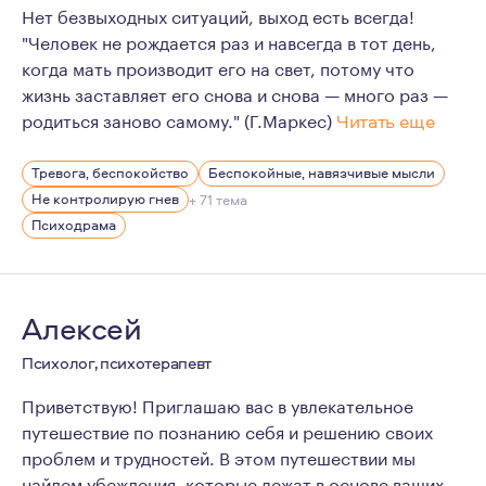
Нет безвыходных ситуаций, выход есть всегда!
"Человек не рождается раз и навсегда в тот день,
когда мать производит его на свет, потому что
жизнь заставляет его снова и снова — много раз —
родиться заново самому." (Г.Маркес)
Читать еще
В своей жизни я пережила немало трудных и порой нер
Тревога, беспокойство
Беспокойные, навязчивые мысли
Не контролирую гнев
+ 71 тема
Психодрама
Алексей
Психолог, психотерапевт
Приветствую! Приглашаю вас в увлекательное
путешествие по познанию себя и решению своих
проблем и трудностей. В этом путешествии мы
найдем убеждения, которые лежат в основе ваших