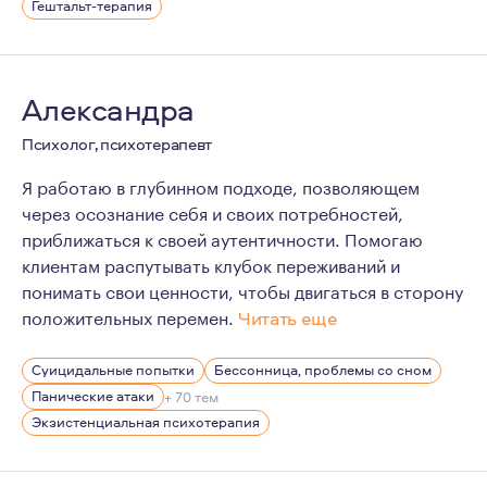
Гештальт-терапия
Александра
Психолог, психотерапевт
Я работаю в глубинном подходе, позволяющем
через осознание себя и своих потребностей,
приближаться к своей аутентичности. Помогаю
клиентам распутывать клубок переживаний и
понимать свои ценности, чтобы двигаться в сторону
положительных перемен.
Читать еще
Я очень люблю психотерапевтическую работу и ценю во
Суицидальные попытки
Бессонница, проблемы со сном
Я строго соблюдаю этику, постоянно повышаю свою к
Панические атаки
+ 70 тем
Мой личный опыт психотерапии составляет более 300 ч
Экзистенциальная психотерапия
А ещё я очень люблю больших собак и начинала работ