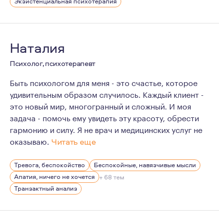
В каждом человеке заложен потенциал. Вопрос в том, 
Экзистенциальная психотерапия
Наталия
Психолог, психотерапевт
Быть психологом для меня - это счастье, которое
удивительным образом случилось. Каждый клиент -
это новый мир, многогранный и сложный. И моя
задача - помочь ему увидеть эту красоту, обрести
гармонию и силу. Я не врач и медицинских услуг не
оказываю.
Читать еще
Я люблю изучать новое. Люблю читать книги, только н
Тревога, беспокойство
Беспокойные, навязчивые мысли
Апатия, ничего не хочется
+ 68 тем
Транзактный анализ