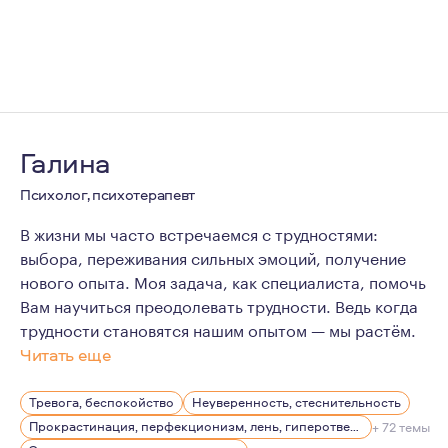
Галина
Психолог, психотерапевт
В жизни мы часто встречаемся с трудностями:
выбора, переживания сильных эмоций, получение
нового опыта. Моя задача, как специалиста, помочь
Вам научиться преодолевать трудности. Ведь когда
трудности становятся нашим опытом — мы растём.
Читать еще
„Единственное, что ты не можешь отнять у меня, - это
Тревога, беспокойство
Неуверенность, стеснительность
Нам всем в жизни даны трудности, через которые мы п
Прокрастинация, перфекционизм, лень, гиперответственность
+ 72 темы