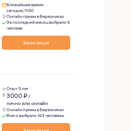
Ближайшее время
сегодня, 11:00
Онлайн прием в Березниках
За последний месяц выбрало 6
человек
азрешимых ситуаций. Не по наслышке знаю, что такое: до
Записаться
Опыт 5 лет
3000
₽
/
лично или онлайн
Онлайн прием в Березниках
Всего выбрало 143 человека
Записаться