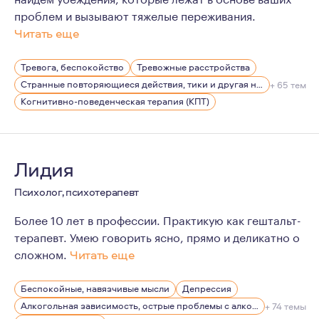
проблем и вызывают тяжелые переживания.
Читать еще
В профессию меня привело три фактора. Первый — это 
Тревога, беспокойство
Тревожные расстройства
Странные повторяющиеся действия, тики и другая нервная симптоматика
+ 65 тем
Когнитивно-поведенческая терапия (КПТ)
Лидия
Психолог, психотерапевт
Более 10 лет в профессии. Практикую как гештальт-
терапевт. Умею говорить ясно, прямо и деликатно о
сложном.
Читать еще
Психотерапия для меня давно не только работа, но и 
Беспокойные, навязчивые мысли
Депрессия
Всерьез увлечена вопросами улучшения качества жизни
Алкогольная зависимость, острые проблемы с алкоголем
+ 74 темы