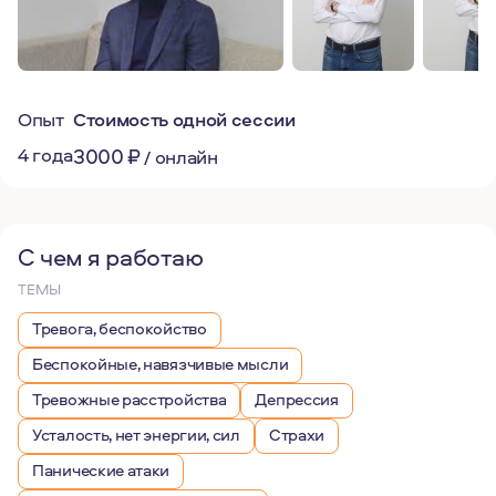
Опыт
Стоимость одной сессии
4 года
3000
₽
/
онлайн
С чем я работаю
ТЕМЫ
Тревога, беспокойство
Беспокойные, навязчивые мысли
Тревожные расстройства
Депрессия
Усталость, нет энергии, сил
Страхи
Панические атаки