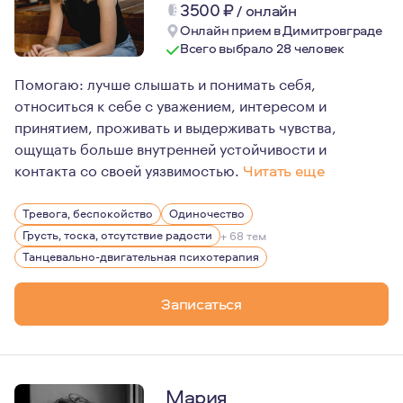
3500
₽
/
онлайн
Онлайн прием в Димитровграде
Всего выбрало 28 человек
Помогаю: лучше слышать и понимать себя,
относиться к себе с уважением, интересом и
принятием, проживать и выдерживать чувства,
ощущать больше внутренней устойчивости и
контакта со своей уязвимостью.
Читать еще
Первоначально, еще получая высшее психологическое о
Тревога, беспокойство
Одиночество
Немного позже и крепко меня потянуло в глубинную пси
Грусть, тоска, отсутствие радости
+ 68 тем
Меня очень интересуют первичные отношения матери и 
Танцевально-двигательная психотерапия
Записаться
Мария