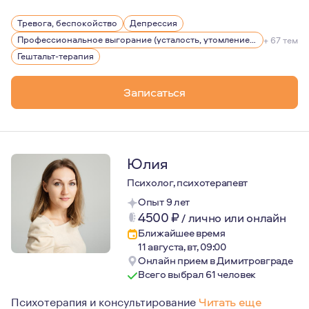
Мне 46. В прошлом я адвокат, предприниматель и айро
Тревога, беспокойство
Депрессия
В моем личном опыте — двадцать лет брака, трое дете
Профессиональное выгорание (усталость, утомление), стрессы
+ 67 тем
Гештальт-терапия
Записаться
Юлия
Психолог, психотерапевт
Опыт 9 лет
4500
₽
/
лично или онлайн
Ближайшее время
11 августа, вт, 09:00
Онлайн прием в Димитровграде
Всего выбрал 61 человек
Психотерапия и консультирование
Читать еще