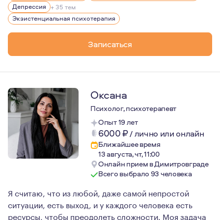
Я прошла две эмиграции, мне знакома жизнь в путешест
Депрессия
+ 35 тем
С тех пор, как стала мамой, я не раздражаюсь при вид
Экзистенциальная психотерапия
Я делаю керамику, это один из моих способов узнавать
Записаться
Люблю картины, танец, чаепития с друзьями и разговор
Оксана
Психолог, психотерапевт
Опыт 19 лет
6000
₽
/
лично или онлайн
Ближайшее время
13 августа, чт, 11:00
Онлайн прием в Димитровграде
Всего выбрало 93 человека
Я считаю, что из любой, даже самой непростой
ситуации, есть выход, и у каждого человека есть
ресурсы, чтобы преодолеть сложности. Моя задача