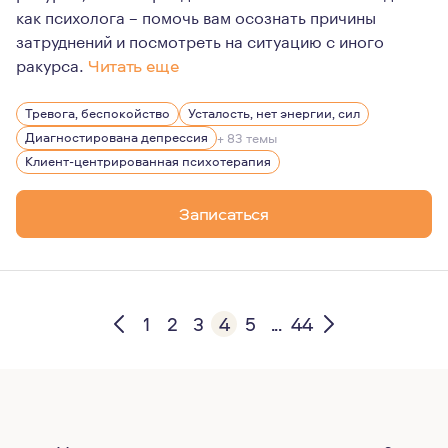
как психолога – помочь вам осознать причины
затруднений и посмотреть на ситуацию с иного
ракурса.
Читать еще
Психотерапия для меня - это и работа, и образ жизни 
Тревога, беспокойство
Усталость, нет энергии, сил
Диагностирована депрессия
+ 83 темы
Клиент-центрированная психотерапия
Записаться
1
2
3
4
5
...
44