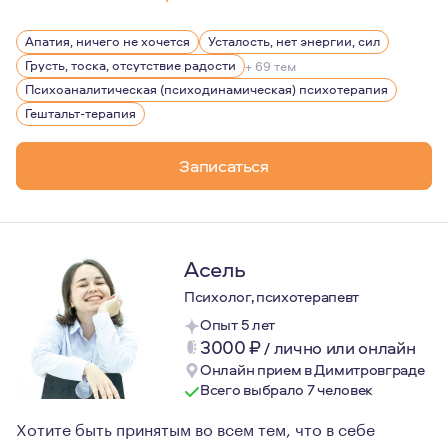
Сейчас меня очень вдохновляют современные психоана
Апатия, ничего не хочется
Усталость, нет энергии, сил
Грусть, тоска, отсутствие радости
+ 69 тем
Психоаналитическая (психодинамическая) психотерапия
Гештальт-терапия
Записаться
Асель
Психолог, психотерапевт
Опыт 5 лет
3000
₽
/
лично или онлайн
Онлайн прием в Димитровграде
Всего выбрало 7 человек
Хотите быть принятым во всем тем, что в себе