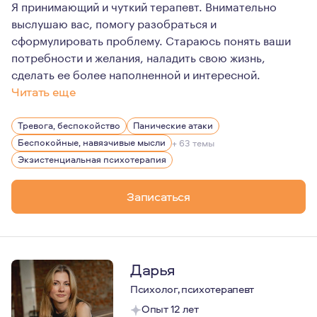
Я принимающий и чуткий терапевт. Внимательно
выслушаю вас, помогу разобраться и
сформулировать проблему. Стараюсь понять ваши
потребности и желания, наладить свою жизнь,
сделать ее более наполненной и интересной.
Читать еще
Я гуманистичный психолог с богатым жизненным и проф
Тревога, беспокойство
Панические атаки
Беспокойные, навязчивые мысли
+ 63 темы
Экзистенциальная психотерапия
Записаться
Дарья
Психолог, психотерапевт
Опыт 12 лет