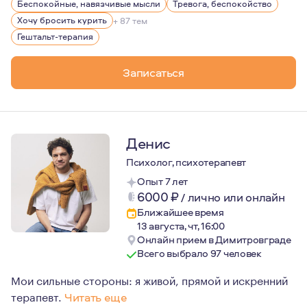
Беспокойные, навязчивые мысли
Тревога, беспокойство
Постоянно прхожу личную терапию и регулярную супер
Хочу бросить курить
+ 87 тем
Гештальт-терапия
Записаться
Денис
Психолог, психотерапевт
Опыт 7 лет
6000
₽
/
лично или онлайн
Ближайшее время
13 августа, чт, 16:00
Онлайн прием в Димитровграде
Всего выбрало 97 человек
Мои сильные стороны: я живой, прямой и искренний
терапевт.
Читать еще