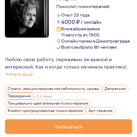
Психолог, психотерапевт
Опыт 23 года
4000
₽
/
онлайн
Ближайшее время
11 августа, вт, 19:00
Онлайн прием в Димитровграде
Всего выбрало 80 человек
Люблю свою работу, переживаю ее важной и
интересной. Как и когда только начинала практику!.
Читать еще
Для меня большой ценностью являются свобода личности
Стресс, эмоциональная нестабильность, срывы
Депрессия
Переедание
+ 53 темы
Танцевально-двигательная психотерапия
Клиент-центрированная психотерапия
Арт-терапия
Записаться