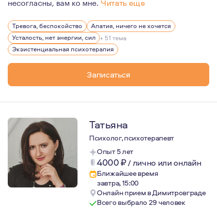
несогласны, вам ко мне.
Читать еще
Мне всегда был интересен человек: какой он, что им дв
Тревога, беспокойство
Апатия, ничего не хочется
Также важное об о мне: на протяжении четырех лет я н
Усталость, нет энергии, сил
+ 51 тема
Экзистенциальная психотерапия
Записаться
Татьяна
Психолог, психотерапевт
Опыт 5 лет
4000
₽
/
лично или онлайн
Ближайшее время
завтра, 15:00
Онлайн прием в Димитровграде
Всего выбрало 29 человек