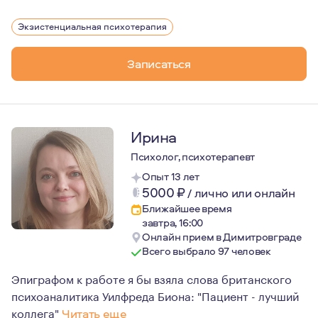
Мой путь в психотерапии начался в 2012 году. С тех п
Экзистенциальная психотерапия
Записаться
Ирина
Психолог, психотерапевт
Опыт 13 лет
5000
₽
/
лично или онлайн
Ближайшее время
завтра, 16:00
Онлайн прием в Димитровграде
Всего выбрало 97 человек
Эпиграфом к работе я бы взяла слова британского
психоаналитика Уилфреда Биона: "Пациент - лучший
коллега"
Читать еще