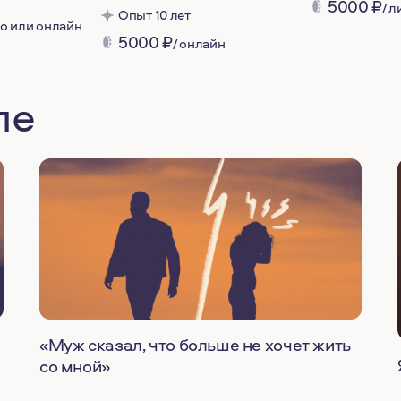
5000
₽
/ 
Опыт 10 лет
но или онлайн
5000
₽
/ онлайн
ле
«Муж сказал, что больше не хочет жить
со мной»