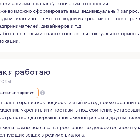
реживаниями о начале\окончании отношений.
кже возможно сформировать ваш индивидуальный запрос.
еди моих клиентов много людей из креативного сектора: 
едпринимателей, дизайнеров и т.д.
работаю с людьми разных гендеров и сексуальных ориента
локации.
ак я работаю
ТОДЫ
ештальт-терапия
штальт-терапия как недирективный метод психотерапии по
еждения, укрепить или поставить под сомнение устаревш
остранство для переживания эмоций рядом с другим чело
я меня важно создавать пространство доверительное и у
волнующих вещах в режиме диалога.