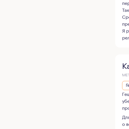
пе
Та
Ср
пр
Я 
ре
К
МЕ
Г
Ге
уб
пр
Дл
о 