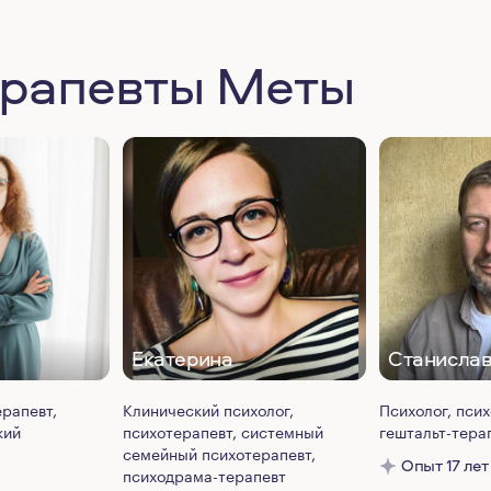
ерапевты Меты
Екатерина
Станисла
ерапевт,
Клинический психолог,
Психолог, псих
кий
психотерапевт, системный
гештальт-тера
семейный психотерапевт,
Опыт 17 лет
психодрама-терапевт