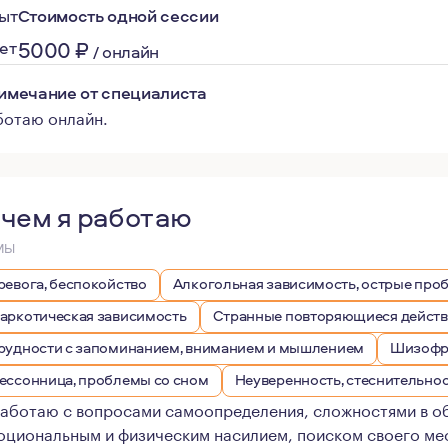
ыт
Стоимость одной сессии
5000
₽
лет
/
онлайн
имечание от специалиста
ботаю онлайн.
 чем я работаю
МЫ
ревога, беспокойство
Алкогольная зависимость, острые про
аркотическая зависимость
Странные повторяющиеся действи
рудности с запоминанием, вниманием и мышлением
Шизофре
ессонница, проблемы со сном
Неуверенность, стеснительно
работаю с вопросами самоопределения, сложностями в о
оциональным и физическим насилием, поиском своего мес