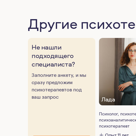
Другие психот
Не нашли
подходящего
специалиста?
Заполните анкету, и мы
сразу предложим
психотерапевтов под
ваш запрос
Лада
Психолог, психот
психоаналитичес
психотерапевт
Опыт 11 лет