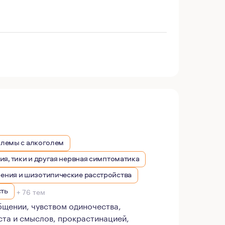
блемы с алкоголем
я, тики и другая нервная симптоматика
ния и шизотипические расстройства
сть
+ 76 тем
бщении, чувством одиночества,
та и смыслов, прокрастинацией,