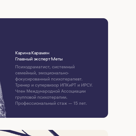
Карина Карамян
Главный эксперт Меты
Психодраматист, системный
семейный, эмоционально-
фокусированный психотерапевт.
Тренер и супервизор ИПКиРТ и ИРСУ.
Член Международной Ассоциации
групповой психотерапии.
Профессиональный стаж — 15 лет.