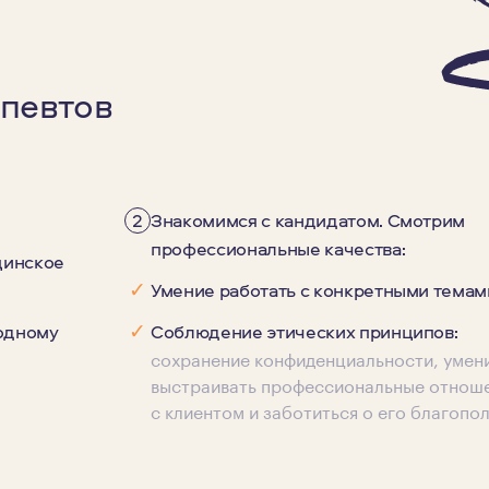
певтов
2
Знакомимся с кандидатом. Смотрим
профессиональные качества:
цинское
✓
Умение работать с конкретными темам
✓
 одному
Соблюдение этических принципов:
сохранение конфиденциальности, умен
выстраивать профессиональные отнош
с клиентом и заботиться о его благопо