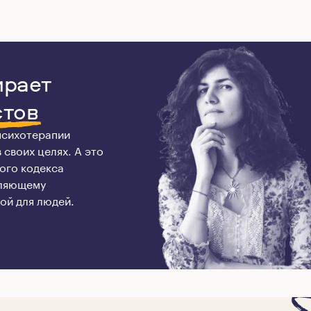
ирает
стов
 психотерапии
своих целях. А это
ого кодекса
оляющему
ой для людей.