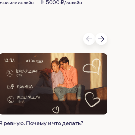
5000
₽
4500
₽
лично или онлайн
/ онлайн
Я ревную. Почему и что делать?
Как ш
что с