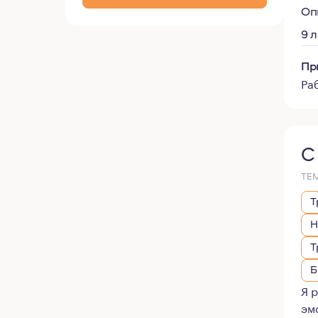
Оп
9 
Пр
Ра
С
ТЕ
Т
Н
Т
Б
Я 
эм