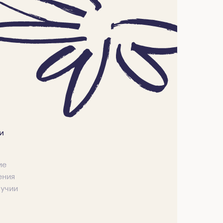
и
ие
ения
лучии