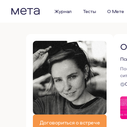
Журнал
Тесты
О Мете
О
Пс
По
си
Договориться о встрече