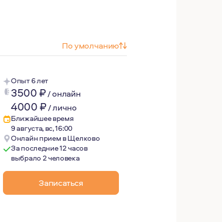
По умолчанию
Опыт 6 лет
3500
₽
/
онлайн
4000
₽
/
лично
Ближайшее время
9 августа, вс, 16:00
Онлайн прием в Щелково
За последние 12 часов
выбрало 2 человека
Записаться
налитическую психотерапию начала в 2018г, и занимаюсь
супервизии.