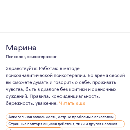
Марина
Психолог, психотерапевт
Здравствуйте! Работаю в методе
психоаналитической психотерапии. Во время сессий
вы сможете думать и говорить о себе, проживать
чувства, быть в диалоге без критики и оценочных
суждений. Правила: конфиденциальность,
бережность, уважение.
Читать еще
Работаю психологом с 2005г. Глубоко изучать психоа
Алкогольная зависимость, острые проблемы с алкоголем
Регулярно прохожу обучение, посещаю еженедельные 
Странные повторяющиеся действия, тики и другая нервная симптоматика