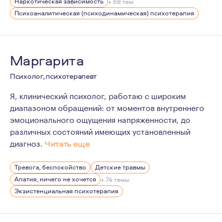
Являюсь членом Московской Психоаналитической Асс
Наркотическая зависимость
+ 68 тем
Психоаналитическая (психодинамическая) психотерапия
Как на своем опыте, так и на опыте своих клиентов мо
Возможность быть услышанным и говорить, что важно д
Маргарита
Психолог, психотерапевт
Я, клинический психолог, работаю с широким
диапазоном обращений: от моментов внутреннего
эмоционального ощущения напряженности, до
различных состояний имеющих установленный
диагноз.
Читать еще
Работая в клиниках, я занималась дифференциальной п
Тревога, беспокойство
Детские травмы
В своей работе, я придерживаюсь принципа экологично
Апатия, ничего не хочется
+ 74 темы
Экзистенциальная психотерапия