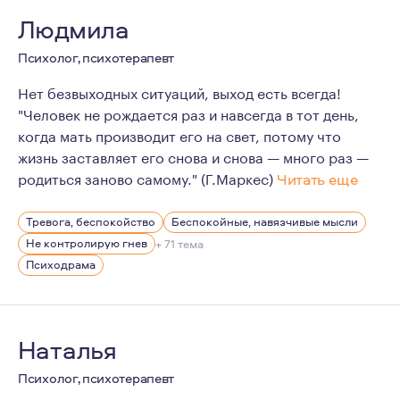
Людмила
Психолог, психотерапевт
Нет безвыходных ситуаций, выход есть всегда!
"Человек не рождается раз и навсегда в тот день,
когда мать производит его на свет, потому что
жизнь заставляет его снова и снова — много раз —
родиться заново самому." (Г.Маркес)
Читать еще
В своей жизни я пережила немало трудных и порой нер
Тревога, беспокойство
Беспокойные, навязчивые мысли
Не контролирую гнев
+ 71 тема
Психодрама
Наталья
Психолог, психотерапевт