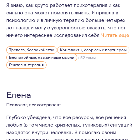
Я знаю, как круто работает психотерапия и как
сильно она может поменять жизнь. Я пришла в
психологию и в личную терапию больше четырех
лет назад и могу с уверенностью сказать, что нет
ничего интереснее исследования себя
Читать еще
Я верю, что терапия — это путь, который ведет к осоз
Тревога, беспокойство
Конфликты, ссорюсь с партнером
Беспокойные, навязчивые мысли
+ 52 темы
Гештальт-терапия
Елена
Психолог, психотерапевт
Глубоко убеждена, что все ресурсы, все решения
любых (в том числе кризисных, тупиковых) ситуаций
находятся внутри человека. Я помогаю своим
клиентам находить доступ к решениям и ресурсам.