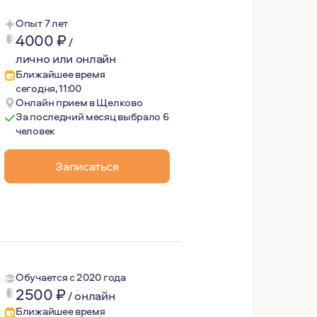
Опыт 7 лет
4000
₽
/
лично или онлайн
Ближайшее время
сегодня, 11:00
Онлайн прием в Щелково
За последний месяц выбрало 6
человек
азрешимых ситуаций. Не по наслышке знаю, что такое: до
Записаться
Обучается с 2020 года
2500
₽
/
онлайн
Ближайшее время