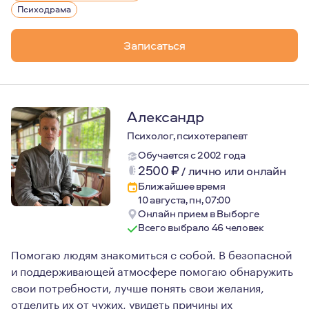
Это даёт мне возможность быть устойчивой с клиентами
Психодрама
Также я регулярно прохожу супервизии (это консульта
Записаться
Я нахожусь за пределами России, и у меня есть возможн
Александр
Психолог, психотерапевт
Обучается с 2002 года
2500
₽
/
лично или онлайн
Ближайшее время
10 августа, пн, 07:00
Онлайн прием в Выборге
Всего выбрало 46 человек
Помогаю людям знакомиться с собой. В безопасной
и поддерживающей атмосфере помогаю обнаружить
свои потребности, лучше понять свои желания,
отделить их от чужих, увидеть причины их