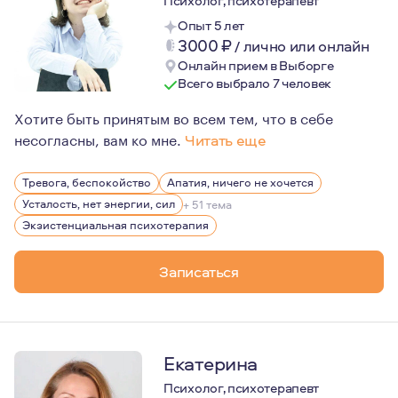
Психолог, психотерапевт
Опыт 5 лет
3000
₽
/
лично или онлайн
Онлайн прием в Выборге
Всего выбрало 7 человек
Хотите быть принятым во всем тем, что в себе
несогласны, вам ко мне.
Читать еще
Мне всегда был интересен человек: какой он, что им дв
Тревога, беспокойство
Апатия, ничего не хочется
Также важное об о мне: на протяжении четырех лет я н
Усталость, нет энергии, сил
+ 51 тема
Экзистенциальная психотерапия
Записаться
Екатерина
Психолог, психотерапевт