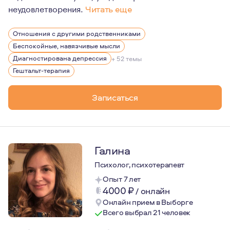
неудовлетворения.
Читать еще
Психологическое образование я получил в военном ун
Отношения с другими родственниками
Занимаюсь профилактикой зависимостей среди подрос
Беспокойные, навязчивые мысли
Являюсь психологом в проекте психологической помощ
Диагностирована депрессия
+ 52 темы
Гештальт-терапия
Увлечён пешим горным туризмом, люблю архитектуру и
Я женат, отец восьмилетнего сына.
Записаться
Галина
Психолог, психотерапевт
Опыт 7 лет
4000
₽
/
онлайн
Онлайн прием в Выборге
Всего выбрал 21 человек