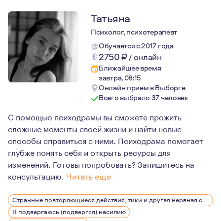
Татьяна
Психолог, психотерапевт
Обучается с 2017 года
2750
₽
/
онлайн
Ближайшее время
завтра, 08:15
Онлайн прием в Выборге
Всего выбрало 37 человек
С помощью психодрамы вы сможете прожить
сложные моменты своей жизни и найти новые
способы справиться с ними. Психодрама помогает
глубже понять себя и открыть ресурсы для
изменений. Готовы попробовать? Запишитесь на
консультацию.
Читать еще
С детства я была окружена психологией — моя мама пси
Странные повторяющиеся действия, тики и другая нервная симптоматика
Мой профессиональный путь начался с переезда в Санк
Я подвергаюсь (подвергся) насилию