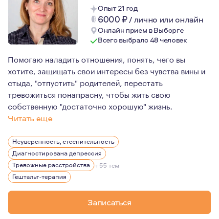
Опыт 21 год
6000
₽
/
лично или онлайн
Онлайн прием в Выборге
Всего выбрало 48 человек
Помогаю наладить отношения, понять, чего вы
хотите, защищать свои интересы без чувства вины и
стыда, "отпустить" родителей, перестать
тревожиться понапрасну, чтобы жить свою
собственную "достаточно хорошую" жизнь.
Читать еще
Работаю в длительном формате и провожу разовые кон
Неуверенность, стеснительность
Диагностирована депрессия
Тревожные расстройства
+ 55 тем
Гештальт-терапия
Записаться