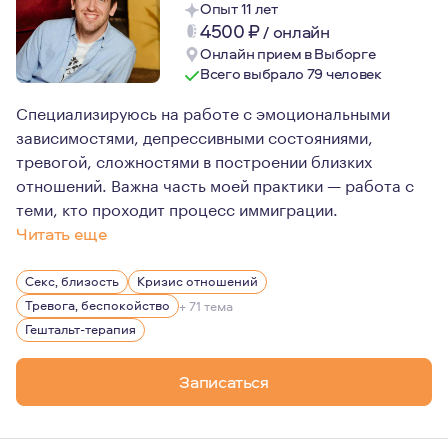
Опыт 11 лет
4500
₽
/
онлайн
Онлайн прием в Выборге
Всего выбрало 79 человек
Специализируюсь на работе с эмоциональными
зависимостями, депрессивными состояниями,
тревогой, сложностями в построении близких
отношений. Важна часть моей практики — работа с
теми, кто проходит процесс иммиграции.
Читать еще
Все мои профессии так или иначе были связанны с людь
Секс, близость
Кризис отношений
Для меня терапия это в первую очередь практика внима
Тревога, беспокойство
+ 71 тема
Гештальт-терапия
Записаться