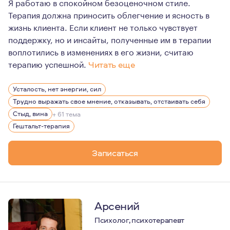
Я работаю в спокойном безоценочном стиле.
Терапия должна приносить облегчение и ясность в
жизнь клиента. Если клиент не только чувствует
поддержку, но и инсайты, полученные им в терапии
воплотились в изменениях в его жизни, считаю
терапию успешной.
Читать еще
В работе я применяю гештальт-подход, знания из сист
Усталость, нет энергии, сил
Трудно выражать свое мнение, отказывать, отстаивать себя
Стыд, вина
+ 61 тема
Гештальт-терапия
Записаться
Арсений
Психолог, психотерапевт