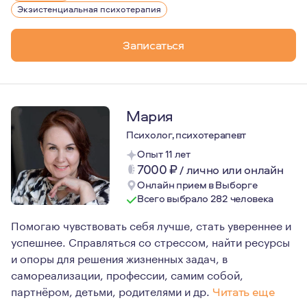
Мое направление в работе - экзистенциальная психотер
Экзистенциальная психотерапия
Записаться
Мария
Психолог, психотерапевт
Опыт 11 лет
7000
₽
/
лично или онлайн
Онлайн прием в Выборге
Всего выбрало 282 человека
Помогаю чувствовать себя лучше, стать увереннее и
успешнее. Справляться со стрессом, найти ресурсы
и опоры для решения жизненных задач, в
самореализации, профессии, самим собой,
партнёром, детьми, родителями и др.
Читать еще