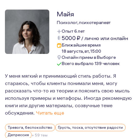
Майя
Психолог, психотерапевт
Опыт 6 лет
5000
₽
/
лично или онлайн
Ближайшее время
18 августа, вт, 15:00
Онлайн прием в Выборге
Всего выбрало 139 человек
У меня мягкий и принимающий стиль работы. Я
стараюсь, чтобы клиенты понимали меня, могу
рассказать что-то из теории и пояснить свою мысль
используя примеры и метафоры. Иногда рекомендую
книги или другие материалы, созвучные теме
обсуждения.
Читать еще
Психология - это моя вторая специальность, которую я
Тревога, беспокойство
Грусть, тоска, отсутствие радости
Моя сильная сторона в работе - со мной безопасно и п
Депрессия
+ 59 тем