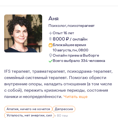
Аня
Психолог, психотерапевт
Опыт 16 лет
8000
₽
/
онлайн
Ближайшее время
10 августа, пн, 08:00
Онлайн прием в Выборге
Всего выбрало 334 человека
IFS терапевт, травматерапевт, психодрама-терапевт,
семейный системный терапевт. Помогаю обрести
внутренние опоры, наладить отношения (в том числе
с собой), пережить кризисные периоды, состояния
паники и неопределённости.
Читать еще
Я хорошо обучена этике, опираюсь на нее в принятии
Апатия, ничего не хочется
Депрессия
Прохожу личную психотерапию регулярно с 2018г. До эт
Усталость, нет энергии, сил
+ 80 тем