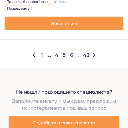
Я ценю свою работу за возможность помогать людям от
Тревога, беспокойство
+ 49 тем
Психодрама
Записаться
1
...
4
5
6
...
43
Не нашли подходящего специалиста?
Заполните анкету, и мы сразу предложим
психотерапевтов под ваш запрос
Подобрать психотерапевта