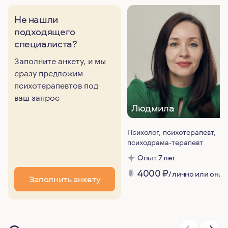
Не нашли
подходящего
специалиста?
Заполните анкету, и мы
сразу предложим
психотерапевтов под
ваш запрос
Людмила
Психолог, психотерапевт,
психодрама-терапевт
Опыт 7 лет
4000
₽
/ лично или онл
Заполнить анкету