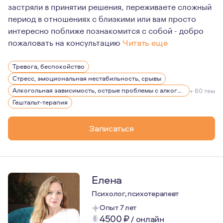
застряли в принятии решения, переживаете сложный
период в отношениях с близкими или вам просто
интересно поближе познакомится с собой - добро
пожаловать на консультацию
Читать еще
В работе психолога, психотерапевта наиболее важным
Тревога, беспокойство
Честность, выстраивание доверительных, безопасных о
Стресс, эмоциональная нестабильность, срывы
Алкогольная зависимость, острые проблемы с алкоголем
+ 60 тем
Гештальт-терапия
Записаться
Елена
Психолог, психотерапевт
Опыт 7 лет
4500
₽
/
онлайн