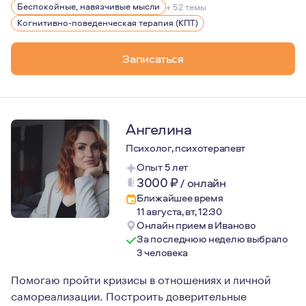
Беспокойные, навязчивые мысли
+ 52 темы
Когнитивно-поведенческая терапия (КПТ)
Записаться
Ангелина
Психолог, психотерапевт
Опыт 5 лет
3000
₽
/
онлайн
Ближайшее время
11 августа, вт, 12:30
Онлайн прием в Иваново
За последнюю неделю выбрало
3 человека
Помогаю пройти кризисы в отношениях и личной
самореализации. Построить доверительные