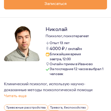
Записаться
Николай
Психолог, психотерапевт
Опыт 13 лет
4000
₽
/
онлайн
Ближайшее время
завтра, 12:00
Онлайн прием в Иваново
За последние 12 часов выбрал 1
человек
Клинический психолог, использую научно-
доказанные методы психологической помощи
Читать еще
Мой подход к терапии - непредвзятый, сострадательны
Тревожные расстройства
Тревога, беспокойство