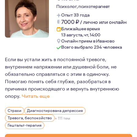
Психолог, психотерапевт
Опыт 33 года
7000
₽
/
лично или онлайн
Ближайшее время
13 августа, чт, 14:00
Онлайн прием в Иваново
Всего выбрало 234 человека
Если вы устали жить в постоянной тревоге,
внутреннем напряжении или душевной боли, не
обязательно справляться с этим в одиночку.
Помогаю понять себя глубже, разобраться в
причинах происходящего и вернуть внутреннюю
опору.
Читать еще
Я не жду от человека, что он придёт на консультацию 
Страхи
Диагностирована депрессия
Наверное, именно поэтому мои клиенты часто говорят,
Тревога, беспокойство
+ 111 тем
Я искренне верю, что в каждом человеке гораздо больш
Гештальт-терапия