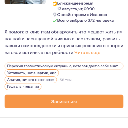
Ближайшее время
13 августа, чт, 09:00
Онлайн прием в Иваново
Всего выбрало 372 человека
Я помогаю клиентам обнаружить что мешает жить им
полной и насыщенной жизнью в настоящем, развить
навыки самоподдержки и принятия решений с опорой
на свои истинные потребности
Читать еще
Интерес к психологии у меня был всегда сколько я себ
Пережил травматическую ситуацию, которая дает о себе знать, беспокоит, вызывает эмоции
Психотерапия для меня - бесконечный источник восхи
Усталость, нет энергии, сил
Апатия, ничего не хочется
+ 58 тем
Гештальт-терапия
Записаться