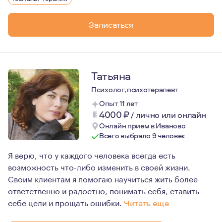
17 лет в стабильных отношениях, воспитываю 3 детей
Записаться
Татьяна
Психолог, психотерапевт
Опыт 11 лет
4000
₽
/
лично или онлайн
Онлайн прием в Иваново
Всего выбрало 9 человек
Я верю, что у каждого человека всегда есть
возможность что-либо изменить в своей жизни.
Своим клиентам я помогаю научиться жить более
ответственно и радостно, понимать себя, ставить
себе цели и прощать ошибки.
Читать еще
Меня интересуют люди, их жизни, их истории. Ко мне п