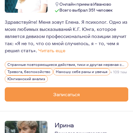
Онлайн прием в Иваново
Всего выбрал 351 человек
Здравствуйте! Меня зовут Елена. Я психолог. Одно из
моих любимых высказываний К.Г. Юнга, которое
является девизом профессиональной позиции звучит
так: «Я не то, что со мной случилось, я – то, чем я
решил стать».
Читать еще
Сферой моих профессиональных интересов и целью раз
Странные повторяющиеся действия, тики и другая нервная симптоматика
Так же в сферу моей деятельности входят: клиническая
Тревога, беспокойство
Наношу себе раны и увечья
+ 109 тем
Считаю, что в работе важно найти свой метод, свой пу
Юнгианский анализ
Основные слова, которые могут меня характеризовать 
Записаться
Год рождения — 1982.
Ирина