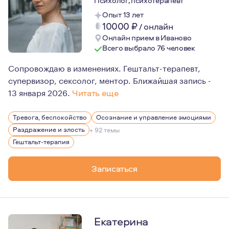
Психолог, психотерапевт
Опыт 13 лет
10000
₽
/
онлайн
Онлайн прием в Иваново
Всего выбрало 76 человек
Сопровождаю в изменениях. Гештальт-терапевт,
супервизор, сексолог, ментор. Ближайшая запись -
13 января 2026.
Читать еще
Много внимания уделяю мышлению - ограничивающим 
Тревога, беспокойство
Осознание и управление эмоциями
Много внимания уделяю работе с телом - именно там х
Раздражение и злость
+ 92 темы
Учу их обнаруживать, распознавать и экологично для с
Гештальт-терапия
Записаться
Екатерина