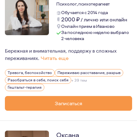
Психолог, психотерапевт
Обучается с 2014 года
2000
₽
/
лично или онлайн
Онлайн прием в Иваново
За последнюю неделю выбрало
2 человека
Бережная и внимательная, поддержу в сложных
переживаниях.
Читать еще
Мама подростка и второклассника, замужем уже 22 год
Тревога, беспокойство
Переживаю расставание, разрыв
В психологию пришла тогда, когда у меня родился и на
Разобраться в себе, поиск себя
+ 39 тем
И… я обратилась за профессиональной помощью психоло
Гештальт-терапия
Записаться
Оксана