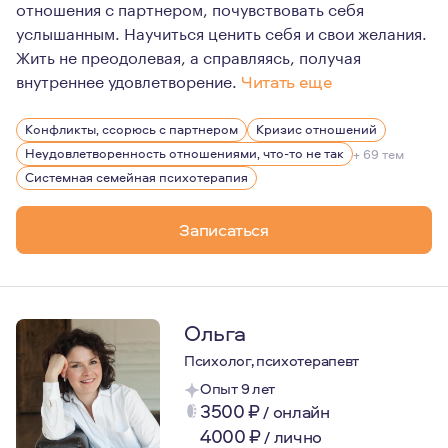
отношения с партнером, почувствовать себя
услышанным. Научиться ценить себя и свои желания.
Жить не преодолевая, а справляясь, получая
внутреннее удовлетворение.
Читать еще
Если вы только собираетесь вступить в отношения, ищи
Конфликты, ссорюсь с партнером
Кризис отношений
Неудовлетворенность отношениями, что-то не так
+ 69 тем
Системная семейная психотерапия
Записаться
Ольга
Психолог, психотерапевт
Опыт 9 лет
3500
₽
/
онлайн
4000
₽
/
лично