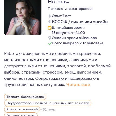
Наталья
Психолог, психотерапевт
Опыт 7 лет
6000
₽
/
лично или онлайн
Ближайшее время
13 августа, чт, 14:00
Онлайн прием в Иваново
Всего выбрало 202 человека
Работаю с жизненными и семейными кризисами,
межличностными отношениями, зависимыми и
деструктивными отношениями, тревогой, проблемой
выбора, страхами, стрессом, эмоц. выгоранием,
одиночеством. Сопровождаю и поддерживаю в
трудных жизненных ситуациях.
Читать еще
Я пришла в психологию в момент проживания сильного к
Тревога, беспокойство
На данный момент я имею достаточно опыта, знаний и р
Неудовлетворенность отношениями, что-то не так
Люблю жизнь во всём её многообразии, активные виды 
Кризис отношений
+ 62 темы
Гештальт-терапия