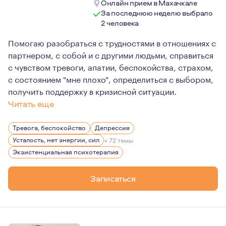
Онлайн прием в Махачкале
За последнюю неделю выбрало
2 человека
Помогаю разобраться с трудностями в отношениях с
партнером, с собой и с другими людьми, справиться
с чувством тревоги, апатии, беспокойства, страхом,
с состоянием "мне плохо", определиться с выбором,
получить поддержку в кризисной ситуации.
Читать еще
После университета работала в сфере управления перс
Тревога, беспокойство
Депрессия
Гибкая, толерантная, со свободными взглядами на мног
Усталость, нет энергии, сил
+ 72 темы
Экзистенциальная психотерапия
Записаться