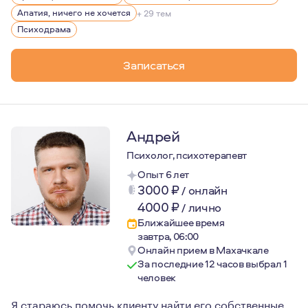
Апатия, ничего не хочется
+ 29 тем
Психодрама
Записаться
Андрей
Психолог, психотерапевт
Опыт 6 лет
3000
₽
/
онлайн
4000
₽
/
лично
Ближайшее время
завтра, 06:00
Онлайн прием в Махачкале
За последние 12 часов выбрал 1
человек
Я стараюсь помочь клиенту найти его собственные