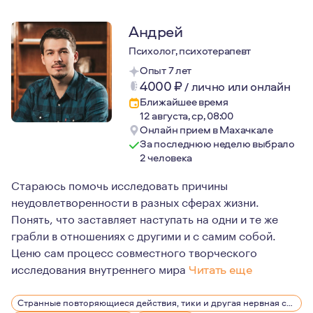
Андрей
Психолог, психотерапевт
Опыт 7 лет
4000
₽
/
лично или онлайн
Ближайшее время
12 августа, ср, 08:00
Онлайн прием в Махачкале
За последнюю неделю выбрало
2 человека
Стараюсь помочь исследовать причины
неудовлетворенности в разных сферах жизни.
Понять, что заставляет наступать на одни и те же
грабли в отношениях с другими и с самим собой.
Ценю сам процесс совместного творческого
исследования внутреннего мира
Читать еще
Имея опыт длительной личной психотерапии, я задумыва
Странные повторяющиеся действия, тики и другая нервная симптоматика