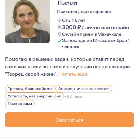
Лилия
Психолог, психотерапевт
Опыт 8 лет
3000
₽
/
лично или онлайн
Онлайн прием в Махачкале
За последние 12 часов выбрал 1
человек
Помогаю в решении задач, которые ставит перед
вами жизнь или вы сами и получении специализации
"Творец своей жизни".
Читать еще
Психотерапия является для меня способом повысить ка
Тревога, беспокойство
Апатия, ничего не хочется
Профессиональные ценности: этика, конфиденциальнос
Усталость, нет энергии, сил
+ 63 темы
Основные принципы моего отношения к клиенту: субъект
Психодрама
Записаться