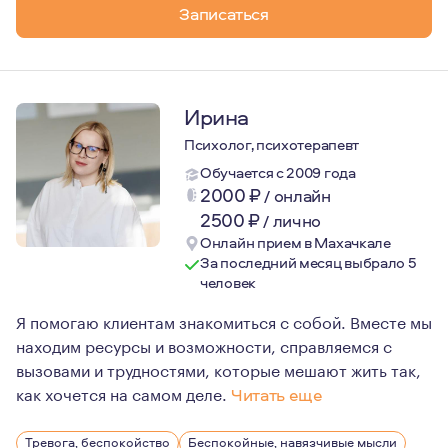
Записаться
Ирина
Психолог, психотерапевт
Обучается с 2009 года
2000
₽
/
онлайн
2500
₽
/
лично
Онлайн прием в Махачкале
За последний месяц выбрало 5
человек
Я помогаю клиентам знакомиться с собой. Вместе мы
находим ресурсы и возможности, справляемся с
вызовами и трудностями, которые мешают жить так,
как хочется на самом деле.
Читать еще
По первому образованию я музеолог и работаю в музее, 
Тревога, беспокойство
Беспокойные, навязчивые мысли