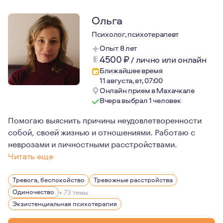
Ольга
Психолог, психотерапевт
Опыт 8 лет
4500
₽
/
лично или онлайн
Ближайшее время
11 августа, вт, 07:00
Онлайн прием в Махачкале
Вчера выбрал 1 человек
Помогаю выяснить причины неудовлетворенности
собой, своей жизнью и отношениями. Работаю с
неврозами и личностными расстройствами.
Читать еще
В работе я сочетаю экзистенциальный гуманистический 
Тревога, беспокойство
Тревожные расстройства
Мои личные интересы подпитывают "ориентацию" в пси
Одиночество
+ 73 темы
Экзистенциальная психотерапия