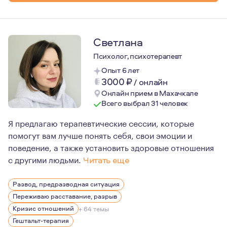
Светлана
Психолог, психотерапевт
Опыт 6 лет
3000
₽
/
онлайн
Онлайн прием в Махачкале
Всего выбрал 31 человек
Я предлагаю терапевтические сессии, которые
помогут вам лучше понять себя, свои эмоции и
поведение, а также установить здоровые отношения
с другими людьми.
Читать еще
В 2014 году я обратилась за помощью к психологу, та
Развод, предразводная ситуация
Переживаю расставание, разрыв
Кризис отношений
+ 64 темы
Гештальт-терапия