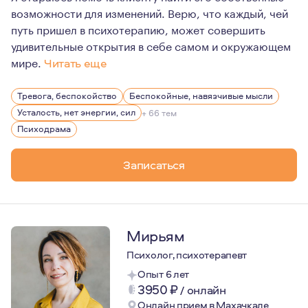
возможности для изменений. Верю, что каждый, чей
путь пришел в психотерапию, может совершить
удивительные открытия в себе самом и окружающем
мире.
Читать еще
Для меня психологическое консультирование – это про
Тревога, беспокойство
Беспокойные, навязчивые мысли
Усталость, нет энергии, сил
+ 66 тем
Психодрама
Записаться
Мирьям
Психолог, психотерапевт
Опыт 6 лет
3950
₽
/
онлайн
Онлайн прием в Махачкале