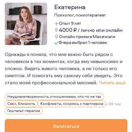
Екатерина
Психолог, психотерапевт
Опыт 9 лет
4000
₽
/
лично или онлайн
Онлайн прием в Махачкале
Вчера выбрал 1 человек
Однажды я поняла, что мне важно быть рядом с
человеком в тех моментах, когда ему невыносимо и
сложно. Видеть живого человека, а не только его
симптом. И помогать ему самому себя увидеть. Это
стало моей профессиональной миссией.
Читать еще
Кроме индивидуальной и семейной терапии, я много зан
Неудовлетворенность отношениями, что-то не так
Секс, близость
Конфликты, ссорюсь с партнером
+ 68 тем
Гештальт-терапия
Записаться