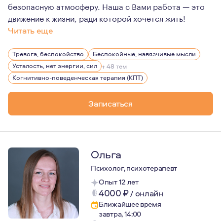
безопасную атмосферу. Наша с Вами работа — это
движение к жизни, ради которой хочется жить!
Читать еще
Я практикующий психолог, КПТ и схематерапевт, сост
Тревога, беспокойство
Беспокойные, навязчивые мысли
Усталость, нет энергии, сил
+ 48 тем
Когнитивно-поведенческая терапия (КПТ)
Записаться
Ольга
Психолог, психотерапевт
Опыт 12 лет
4000
₽
/
онлайн
Ближайшее время
завтра, 14:00