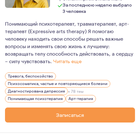
За последнюю неделю выбрало
3 человека
Понимающий психотерапевт, травматерапевт, арт-
терапевт (Expressive arts therapy) Я помогаю
человеку находить свои способы решать важные
вопросы и изменять свою жизнь к лучшему:
возвращать телу способность действовать, а сердцу
– силу чувствовать.
Читать еще
В основе методов, в которых я работаю (понимающая п
Тревога, беспокойство
Как психотерапевт, я верю в возможность восстановле
Психосоматика, частые и повторяющиеся болезни
Как художник, я верю в творчество как важный фактор
Диагностирована депрессия
+ 78 тем
Понимающая психотерапия
Арт-терапия
Записаться