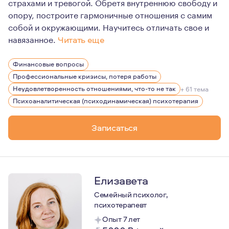
страхами и тревогой. Обретя внутреннюю свободу и
опору, построите гармоничные отношения с самим
собой и окружающими. Научитесь отличать свое и
навязанное.
Читать еще
Член Международной ассоциации терапии, сфокусирова
Финансовые вопросы
Член Русскоязычного общества терапии фокусированн
Профессиональные кризисы, потеря работы
Прохожу супервизию у О. Кернберга и Ф. Йоманса.
Неудовлетворенность отношениями, что-то не так
+ 61 тема
Психоаналитическая (психодинамическая) психотерапия
Член Национальной Ассоциации EMDR России.
Регулярно участвую в научных конференциях и повыша
Записаться
Регулярно посещаю супервизии и прохожу личную терап
Гарантирую конфиденциальность.
Чту этический кодекс.
Елизавета
Не даю советов.
Семейный психолог,
Люблю психологию всей душой.
психотерапевт
Нет лучшего времени, чем сейчас.
Опыт 7 лет