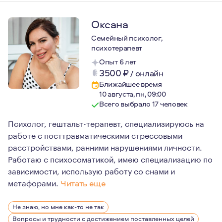
Оксана
Семейный психолог,
психотерапевт
Опыт 6 лет
3500
₽
/
онлайн
Ближайшее время
10 августа, пн, 09:00
Всего выбрало 17 человек
Психолог, гештальт-терапевт, специализируюсь на
работе с посттравматическими стрессовыми
расстройствами, ранними нарушениями личности.
Работаю с психосоматикой, имею специализацию по
зависимости, использую работу со снами и
метафорами.
Читать еще
Беру в работу тех, кто готов вкладывать в себя, в сво
Не знаю, но мне как-то не так
Вопросы и трудности с достижением поставленных целей