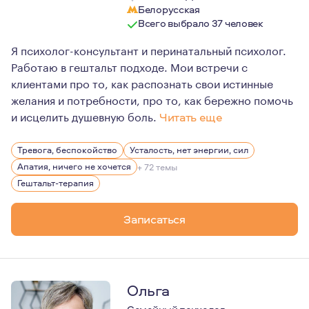
Белорусская
Всего выбрало 37 человек
Я психолог-консультант и перинатальный психолог.
Работаю в гештальт подходе. Мои встречи с
клиентами про то, как распознать свои истинные
желания и потребности, про то, как бережно помочь
и исцелить душевную боль.
Читать еще
Я на своем опыте убедилась насколько действенна тера
Тревога, беспокойство
Усталость, нет энергии, сил
Я непрерывно продолжаю учиться и развиваться в проф
Апатия, ничего не хочется
+ 72 темы
Я замужем 13 лет. Воспитываю двоих сыновей, которым 1
Гештальт-терапия
Записаться
Ольга