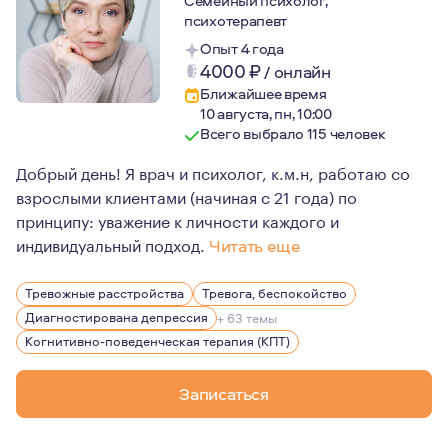
Семейный психолог,
психотерапевт
Опыт 4 года
4000
₽
/
онлайн
Ближайшее время
10 августа, пн, 10:00
Всего выбрало 115 человек
Добрый день! Я врач и психолог, к.м.н, работаю со
взрослыми клиентами (начиная с 21 года) по
принципу: уважение к личности каждого и
индивидуальный подход.
Читать еще
Я замужем, у меня взрослая дочь-студентка. Люблю ис
Тревожные расстройства
Тревога, беспокойство
Диагностирована депрессия
+ 63 темы
Когнитивно-поведенческая терапия (КПТ)
Записаться