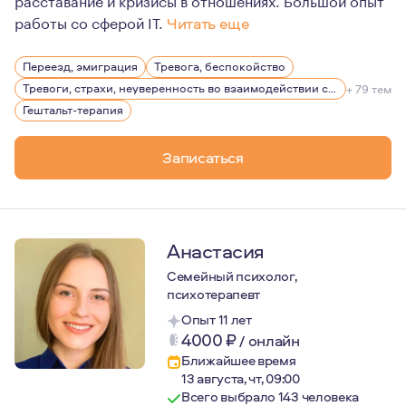
работы со сферой IT.
Читать еще
Мои клиенты серьезно относятся к своему психологиче
Переезд, эмиграция
Тревога, беспокойство
Для изменений нужно многое - ресурсы, время, силы, п
Тревоги, страхи, неуверенность во взаимодействии с другими людьми
+ 79 тем
Буду рада помочь Вам и поддержать на любом этапе Ва
Гештальт-терапия
Записаться
Анастасия
Семейный психолог,
психотерапевт
Опыт 11 лет
4000
₽
/
онлайн
Ближайшее время
13 августа, чт, 09:00
Всего выбрало 143 человека