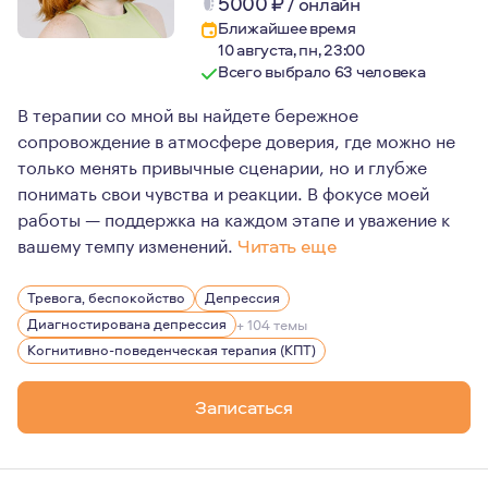
5000
₽
/
онлайн
Ближайшее время
10 августа, пн, 23:00
Всего выбрало 63 человека
В терапии со мной вы найдете бережное
сопровождение в атмосфере доверия, где можно не
только менять привычные сценарии, но и глубже
понимать свои чувства и реакции. В фокусе моей
работы — поддержка на каждом этапе и уважение к
вашему темпу изменений.
Читать еще
На наших встречах вы увидите глубину и анализ: я не 
Тревога, беспокойство
Депрессия
Я не просто проведу вас к изменениям, я сделаю это м
Диагностирована депрессия
+ 104 темы
Когнитивно-поведенческая терапия (КПТ)
Записаться