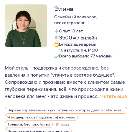
Элина
Семейный психолог,
психотерапевт
Опыт 10 лет
3500
₽
/
онлайн
Ближайшее время
10 августа, пн, 14:00
Всего выбрало 77 человек
Мой стиль - поддержка и сопровождение, без
давления и попытки "утянуть в светлое будущее".
Сопровождаю и проживаю вместе с клиентом самые
глубокие переживания, всё, что происходит в жизни
человека для меня - это жизнь и процесс.
Читать еще
Много лет своей жизни я посвятила благотворительнос
Пережил травматическую ситуацию, которая дает о себе знать, беспокоит, вызывает эмоции
Работа занимает много места и времени моей жизни, од
Я подвергаюсь (подвергся) насилию
В отношениях, воспитываю двоих котов. А иногда они ме
Тревога, беспокойство
+ 61 тема
Экзистенциальная психотерапия