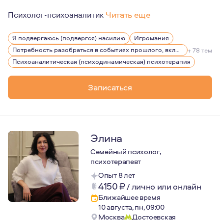
Психолог-психоаналитик
Читать еще
Меня зовут Анастасия, я психотерапевт-психоаналитик.
Я подвергаюсь (подвергся) насилию
Игромания
Я помогаю людям разрешать свои внутренние конфликт
Потребность разобраться в событиях прошлого, включая детство
+ 78 тем
Чтобы работать с людьми как аналитический психотер
Психоаналитическая (психодинамическая) психотерапия
Ко мне обращаются, когда собственные ресурсы решени
Записаться
Элина
Семейный психолог,
психотерапевт
Опыт 8 лет
4150
₽
/
лично или онлайн
Ближайшее время
10 августа, пн, 09:00
Москва
Достоевская