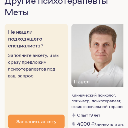
Другие психотерапевты
Меты
Не нашли
подходящего
специалиста?
Заполните анкету, и мы
сразу предложим
психотерапевтов под
ваш запрос
Павел
Клинический психолог,
психиатр, психотерапевт,
экзистенциальный терапевт
Опыт 19 лет
Заполнить анкету
4000
₽
/ лично или онл