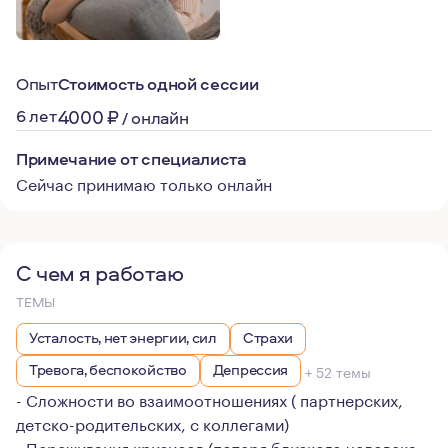
Опыт
Стоимость одной сессии
6 лет
4000
₽
/
онлайн
Примечание от специалиста
Сейчас принимаю только онлайн
С чем я работаю
ТЕМЫ
Усталость, нет энергии, сил
Страхи
Тревога, беспокойство
Депрессия
+ 52 темы
- Сложности во взаимоотношениях ( партнерских,
детско-родительских, с коллегами)
- Переживания кризисов (потеря близкого человека,