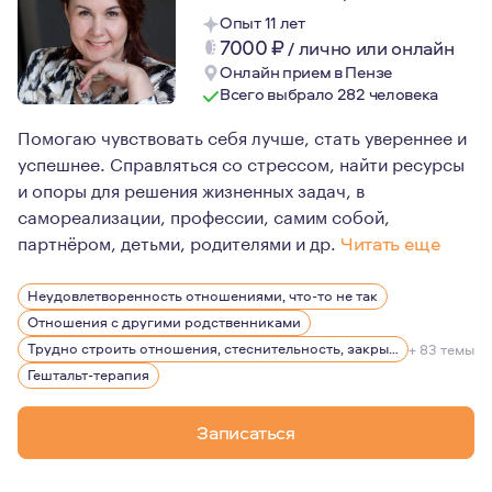
Опыт 11 лет
7000
₽
/
лично или онлайн
Онлайн прием в Пензе
Всего выбрало 282 человека
Помогаю чувствовать себя лучше, стать увереннее и
успешнее. Справляться со стрессом, найти ресурсы
и опоры для решения жизненных задач, в
самореализации, профессии, самим собой,
партнёром, детьми, родителями и др.
Читать еще
Психолог, психотерапевт, по призванию, это обо мне.
Неудовлетворенность отношениями, что-то не так
Я глубокая, и спокойная, так говорят, сочувствующая и
Отношения с другими родственниками
Гуманистическое направление в терапии выбрала не случ
Трудно строить отношения, стеснительность, закрытость
+ 83 темы
Гештальт-терапия
Всю свою жизнь чему-то учусь, люблю разнообразие, 
Я мама двух замечательных мальчишек 17 и 22 лет, и, я 
Записаться