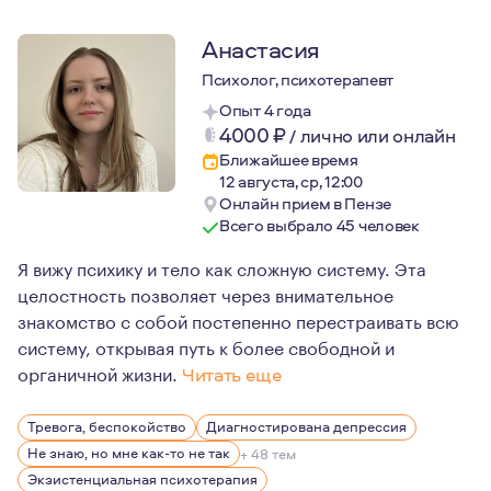
Анастасия
Психолог, психотерапевт
Опыт 4 года
4000
₽
/
лично или онлайн
Ближайшее время
12 августа, ср, 12:00
Онлайн прием в Пензе
Всего выбрало 45 человек
Я вижу психику и тело как сложную систему. Эта
целостность позволяет через внимательное
знакомство с собой постепенно перестраивать всю
систему, открывая путь к более свободной и
органичной жизни.
Читать еще
Полгода я жила и училась в Мельбурне (Австралия), ра
Тревога, беспокойство
Диагностирована депрессия
Не знаю, но мне как-то не так
+ 48 тем
Экзистенциальная психотерапия