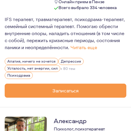
Онлайн прием в Пензе
Всего выбрало 334 человека
IFS терапевт, травматерапевт, психодрама-терапевт,
семейный системный терапевт. Помогаю обрести
внутренние опоры, наладить отношения (в том числе
с собой), пережить кризисные периоды, состояния
паники и неопределённости.
Читать еще
Я хорошо обучена этике, опираюсь на нее в принятии
Апатия, ничего не хочется
Депрессия
Прохожу личную психотерапию регулярно с 2018г. До эт
Усталость, нет энергии, сил
+ 80 тем
Это даёт мне возможность быть устойчивой с клиентами
Психодрама
Также я регулярно прохожу супервизии (это консульта
Записаться
Я нахожусь за пределами России, и у меня есть возможн
Александр
Психолог, психотерапевт