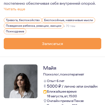
постепенно обеспечивая себя внутренней опорой.
Читать еще
Люблю проявления творчества в разных жизненных сфера
Тревога, беспокойство
Беспокойные, навязчивые мысли
Поведение ребенка, реакции, эмоции
+ 70 тем
Психодрама
Записаться
Майя
Психолог, психотерапевт
Опыт 6 лет
5000
₽
/
лично или онлайн
Ближайшее время
18 августа, вт, 15:00
Онлайн прием в Пензе