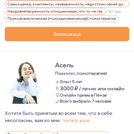
Самооценка, комплексы, неуверенность, недостоин своей должности или положения в обществе
Неудовлетворенность отношениями, что-то не так
+ 67 тем
Психоаналитическая (психодинамическая) психотерапия
Записаться
Асель
Психолог, психотерапевт
Опыт 5 лет
3000
₽
/
лично или онлайн
Онлайн прием в Пензе
Всего выбрало 7 человек
Хотите быть принятым во всем тем, что в себе
несогласны, вам ко мне.
Читать еще
Мне всегда был интересен человек: какой он, что им дв