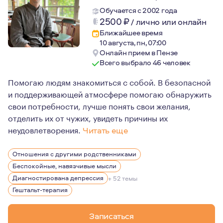
Обучается с 2002 года
2500
₽
/
лично или онлайн
Ближайшее время
10 августа, пн, 07:00
Онлайн прием в Пензе
Всего выбрало 46 человек
Помогаю людям знакомиться с собой. В безопасной
и поддерживающей атмосфере помогаю обнаружить
свои потребности, лучше понять свои желания,
отделить их от чужих, увидеть причины их
неудовлетворения.
Читать еще
Психологическое образование я получил в военном ун
Отношения с другими родственниками
Занимаюсь профилактикой зависимостей среди подрос
Беспокойные, навязчивые мысли
Являюсь психологом в проекте психологической помощ
Диагностирована депрессия
+ 52 темы
Гештальт-терапия
Увлечён пешим горным туризмом, люблю архитектуру и
Я женат, отец восьмилетнего сына.
Записаться