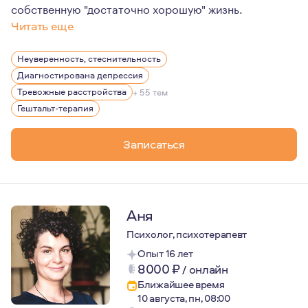
собственную "достаточно хорошую" жизнь.
Читать еще
Работаю в длительном формате и провожу разовые кон
Неуверенность, стеснительность
Диагностирована депрессия
Тревожные расстройства
+ 55 тем
Гештальт-терапия
Записаться
Аня
Психолог, психотерапевт
Опыт 16 лет
8000
₽
/
онлайн
Ближайшее время
10 августа, пн, 08:00