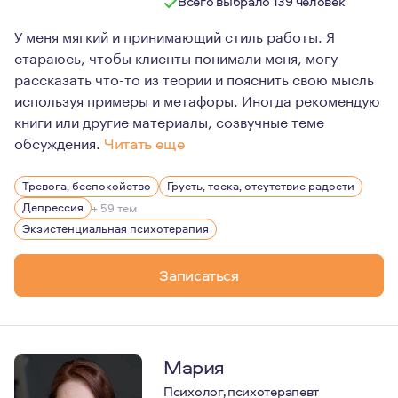
Всего выбрало 139 человек
У меня мягкий и принимающий стиль работы. Я
стараюсь, чтобы клиенты понимали меня, могу
рассказать что-то из теории и пояснить свою мысль
используя примеры и метафоры. Иногда рекомендую
книги или другие материалы, созвучные теме
обсуждения.
Читать еще
Психология - это моя вторая специальность, которую я
Тревога, беспокойство
Грусть, тоска, отсутствие радости
Моя сильная сторона в работе - со мной безопасно и п
Депрессия
+ 59 тем
Мое направление в работе - экзистенциальная психотер
Экзистенциальная психотерапия
Записаться
Мария
Психолог, психотерапевт