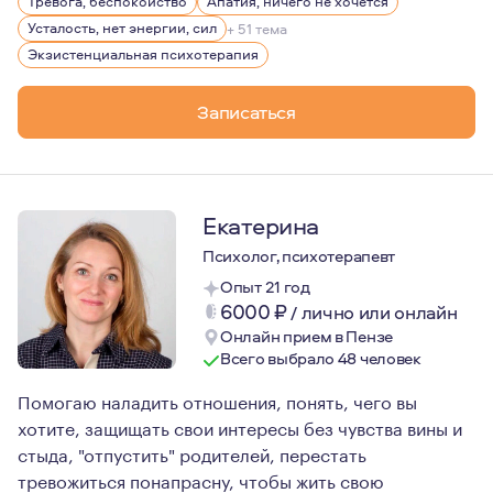
Тревога, беспокойство
Апатия, ничего не хочется
Также важное об о мне: на протяжении четырех лет я н
Усталость, нет энергии, сил
+ 51 тема
Экзистенциальная психотерапия
Записаться
Екатерина
Психолог, психотерапевт
Опыт 21 год
6000
₽
/
лично или онлайн
Онлайн прием в Пензе
Всего выбрало 48 человек
Помогаю наладить отношения, понять, чего вы
хотите, защищать свои интересы без чувства вины и
стыда, "отпустить" родителей, перестать
тревожиться понапрасну, чтобы жить свою