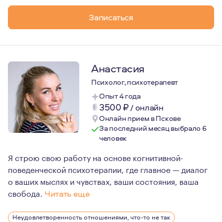
Записаться
Анастасия
Психолог, психотерапевт
Опыт 4 года
3500
₽
/
онлайн
Онлайн прием в Пскове
За последний месяц выбрало 6
человек
Я строю свою работу на основе когнитивной-
поведенческой психотерапии, где главное — диалог
о ваших мыслях и чувствах, ваши состояния, ваша
свобода.
Читать еще
Я ориентируюсь в жизни на двух основных моментах: пр
Неудовлетворенность отношениями, что-то не так