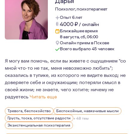
Дарья
Психолог, психотерапевт
Опыт 6 лет
4000
₽
/
онлайн
Ближайшее время
8 августа, сб, 06:00
Онлайн прием в Пскове
Всего выбрало 45 человек
Я могу вам помочь, если вы живете с ощущением "со
мной что-то не так, меня невозможно любить";
оказались в тупике, из которого не видите выход; не
доверяете себе и окружающим; потеряли смысл в
своей жизни; не знаете, чего хотите; ничему не
радуетесь
Читать еще
Актриса плейбек-театра. Замужем, две дочери
Тревога, беспокойство
Беспокойные, навязчивые мысли
Грусть, тоска, отсутствие радости
+ 48 тем
Экзистенциальная психотерапия