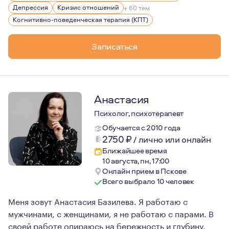
Постоянно нахожусь в процессе повышения квалификац
Депрессия
Кризис отношений
+ 60 тем
Когнитивно-поведенческая терапия (КПТ)
Записаться
Анастасия
Психолог, психотерапевт
Обучается с 2010 года
2750
₽
/
лично или онлайн
Ближайшее время
10 августа, пн, 17:00
Онлайн прием в Пскове
Всего выбрало 10 человек
Меня зовут Анастасия Базилева. Я работаю с
мужчинами, с женщинами, я не работаю с парами. В
своей работе опираюсь на бережность и глубину.