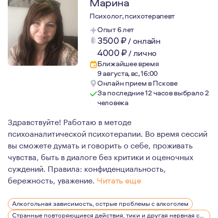
Марина
Психолог, психотерапевт
Опыт 6 лет
3500
₽
/
онлайн
4000
₽
/
лично
Ближайшее время
9 августа, вс, 16:00
Онлайн прием в Пскове
За последние 12 часов выбрало 2
человека
Здравствуйте! Работаю в методе
психоаналитической психотерапии. Во время сессий
вы сможете думать и говорить о себе, проживать
чувства, быть в диалоге без критики и оценочных
суждений. Правила: конфиденциальность,
бережность, уважение.
Читать еще
Работаю психологом с 2005г. Глубоко изучать психоан
Алкогольная зависимость, острые проблемы с алкоголем
Регулярно прохожу обучение, посещаю еженедельные с
Странные повторяющиеся действия, тики и другая нервная симптоматика