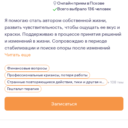
Онлайн прием в Пскове
Всего выбрало 136 человек
Я помогаю стать автором собственной жизни,
развить чувствительность, чтобы ощущать ее вкус и
краски. Поддерживаю в процессе принятия решений
и изменений в жизни. Сопровождаю в периоде
стабилизации и поиске опоры после изменений
Читать еще
На мой взгляд, терапия - это прежде всего знакомство
Финансовые вопросы
Ведущей по жизни эмоцией для меня является интерес. 
Профессиональные кризисы, потеря работы
Родилась в семье медиков. Естественно, мечтала тоже 
Странные повторяющиеся действия, тики и другая нервная симптоматика
+ 108 тем
Гештальт-терапия
На протяжении 20 лет работала руководителем отдела 
Я замужем, есть взрослая дочь. Есть друзья, отношени
Записаться