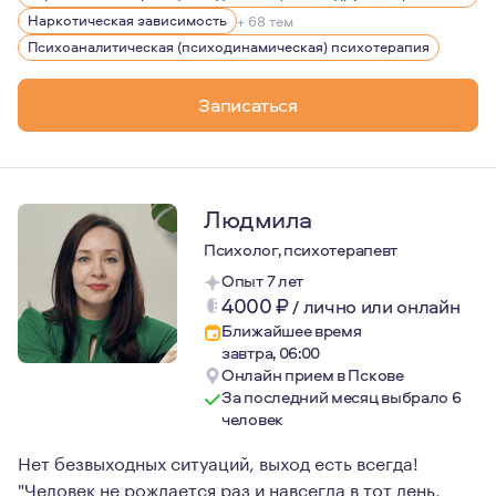
Являюсь членом Московской Психоаналитической Асс
Наркотическая зависимость
+ 68 тем
Психоаналитическая (психодинамическая) психотерапия
Как на своем опыте, так и на опыте своих клиентов мо
Возможность быть услышанным и говорить, что важно д
Записаться
Людмила
Психолог, психотерапевт
Опыт 7 лет
4000
₽
/
лично или онлайн
Ближайшее время
завтра, 06:00
Онлайн прием в Пскове
За последний месяц выбрало 6
человек
Нет безвыходных ситуаций, выход есть всегда!
"Человек не рождается раз и навсегда в тот день,