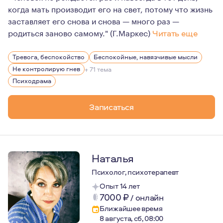
когда мать производит его на свет, потому что жизнь
заставляет его снова и снова — много раз —
родиться заново самому." (Г.Маркес)
Читать еще
В своей жизни я пережила немало трудных и порой нера
Тревога, беспокойство
Беспокойные, навязчивые мысли
Не контролирую гнев
+ 71 тема
Психодрама
Записаться
Наталья
Психолог, психотерапевт
Опыт 14 лет
7000
₽
/
онлайн
Ближайшее время
8 августа, сб, 08:00