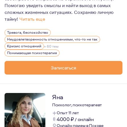
Помогаю увидеть смыслы и найти выход в самых
сложных жизненных ситуациях. Сохраняю личную
тайну!
Читать еще
На что я опираюсь в своей практике:
Тревога, беспокойство
Профессионализм — МГППУ один из лучших вузов, гд
Неудовлетворенность отношениями, что-то не так
Профессиональная этика — сохранение тайны клиен
Кризис отношений
+ 60 тем
Понимающая психотерапия
Безопасность и бережность в работе — я это гаран
Я люблю то, что делаю. Я не боюсь глубины и готова за
Записаться
Для своей работы я черпаю вдохновение в путешествиях
Яна
Психолог, психотерапевт
Опыт 11 лет
4000
₽
/
онлайн
Онлайн прием в Пскове