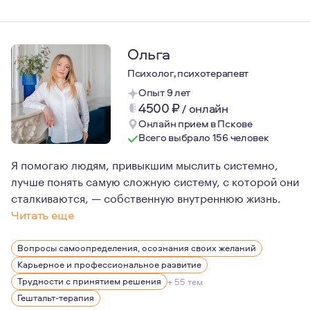
Ольга
Психолог, психотерапевт
Опыт 9 лет
4500
₽
/
онлайн
Онлайн прием в Пскове
Всего выбрало 156 человек
Я помогаю людям, привыкшим мыслить системно,
лучше понять самую сложную систему, с которой они
сталкиваются, — собственную внутреннюю жизнь.
Читать еще
Для меня профессиональная ответственность не закан
Вопросы самоопределения, осознания своих желаний
Уже 11 лет я нахожусь в личной терапии, регулярно п
Карьерное и профессиональное развитие
Для меня это не формальность, а обязательная часть 
Трудности с принятием решения
+ 55 тем
Гештальт-терапия