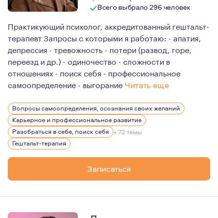
Всего выбрало 296 человек
Практикующий психолог, аккредитованный гештальт-
терапевт Запросы с которыми я работаю: - апатия,
депрессия - тревожность - потери (развод, горе,
переезд и др.) - одиночество - сложности в
отношениях - поиск себя - профессиональное
самоопределение - выгорание
Читать еще
Замужем 16 лет.
Вопросы самоопределения, осознания своих желаний
Про отношения (личные, рабочие) знаю много: как стро
Карьерное и профессиональное развитие
Люблю свою работу, благодарна своим клиентам за до
Разобраться в себе, поиск себя
+ 72 темы
Гештальт-терапия
Записаться