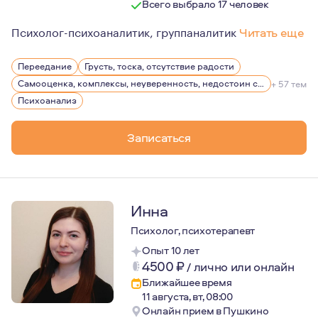
Всего выбрало 17 человек
Психолог-психоаналитик, группаналитик
Читать еще
Желание быть психологом появилось в раннем подростк
Переедание
Грусть, тоска, отсутствие радости
С 2019 по 2022гг. работала педагогом-психологом во в
Самооценка, комплексы, неуверенность, недостоин своей должности или положения в обществе
+ 57 тем
Психоанализ
С 2016 по 2020 гг. проходила психоаналитическое и г
Записаться
Инна
Психолог, психотерапевт
Опыт 10 лет
4500
₽
/
лично или онлайн
Ближайшее время
11 августа, вт, 08:00
Онлайн прием в Пушкино