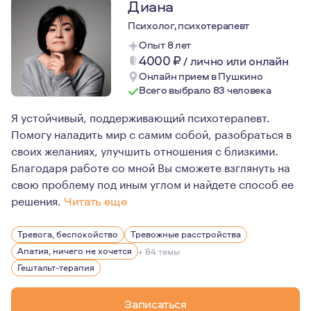
Диана
Психолог, психотерапевт
Опыт 8 лет
4000
₽
/
лично или онлайн
Онлайн прием в Пушкино
Всего выбрало 83 человека
Я устойчивый, поддерживающий психотерапевт.
Помогу наладить мир с самим собой, разобраться в
своих желаниях, улучшить отношения с близкими.
Благодаря работе со мной Вы сможете взглянуть на
свою проблему под иным углом и найдете способ ее
решения.
Читать еще
Я в браке 25 лет, имею троих детей. Личный опыт психо
Тревога, беспокойство
Тревожные расстройства
Апатия, ничего не хочется
+ 84 темы
Гештальт-терапия
Записаться