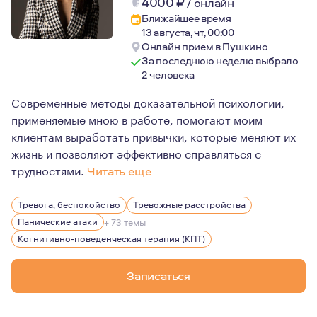
4000
₽
/
онлайн
Ближайшее время
13 августа, чт, 00:00
Онлайн прием в Пушкино
За последнюю неделю выбрало
2 человека
Современные методы доказательной психологии,
применяемые мною в работе, помогают моим
клиентам выработать привычки, которые меняют их
жизнь и позволяют эффективно справляться с
трудностями.
Читать еще
Я регулярно прохожу личную терапию и супервизии, а т
Тревога, беспокойство
Тревожные расстройства
Я так же веду группы и работаю с клиентами в качестве
Панические атаки
+ 73 темы
Когнитивно-поведенческая терапия (КПТ)
Записаться