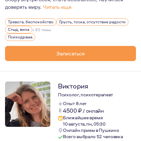
доверять миру.
Читать еще
Для меня психотерапия - это про любовь к себе, про ц
Тревога, беспокойство
Грусть, тоска, отсутствие радости
Стыд, вина
+ 83 темы
Психодрама
Записаться
Виктория
Психолог, психотерапевт
Опыт 8 лет
4500
₽
/
онлайн
Ближайшее время
10 августа, пн, 05:30
Онлайн прием в Пушкино
Всего выбрало 52 человека