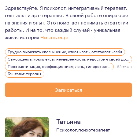
Здравствуйте. Я психолог, интегративный терапевт,
гештальт и арт-терапевт. В своей работе опираюсь:
на знания и опыт. Это помогает понимать стратегии
работы. И на то, что каждый случай - уникальная
живая история
Читать еще
Мои ценности - это внутренняя свобода, честность с с
Трудно выражать свое мнение, отказывать, отстаивать себя
И да: юмор - важный помощник по жизни ;)
Самооценка, комплексы, неуверенность, недостоин своей должности или положения в обществе
Я - мама дочи-подростка.
Прокрастинация, перфекционизм, лень, гиперответственность
+ 63 темы
Гештальт-терапия
3,5 года в эмиграции.
Люблю спорт, хайки, путешествия, керамику.
Записаться
Татьяна
Психолог, психотерапевт