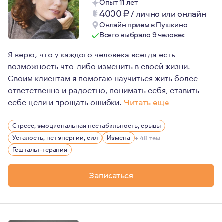
Опыт 11 лет
4000
₽
/
лично или онлайн
Онлайн прием в Пушкино
Всего выбрало 9 человек
Я верю, что у каждого человека всегда есть
возможность что-либо изменить в своей жизни.
Своим клиентам я помогаю научиться жить более
ответственно и радостно, понимать себя, ставить
себе цели и прощать ошибки.
Читать еще
Меня интересуют люди, их жизни, их истории. Ко мне п
Стресс, эмоциональная нестабильность, срывы
Усталость, нет энергии, сил
Измена
+ 48 тем
Гештальт-терапия
Записаться