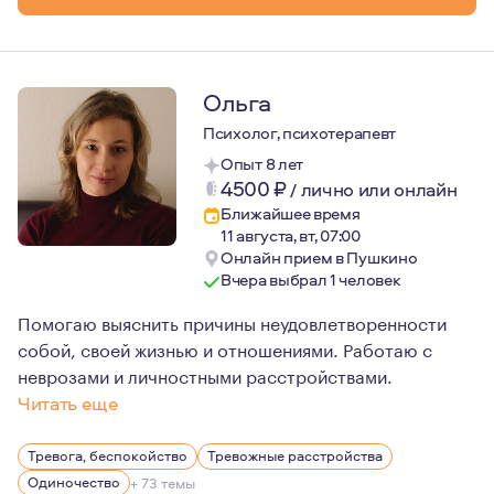
Ольга
Психолог, психотерапевт
Опыт 8 лет
4500
₽
/
лично или онлайн
Ближайшее время
11 августа, вт, 07:00
Онлайн прием в Пушкино
Вчера выбрал 1 человек
Помогаю выяснить причины неудовлетворенности
собой, своей жизнью и отношениями. Работаю с
неврозами и личностными расстройствами.
Читать еще
В работе я сочетаю экзистенциальный гуманистический 
Тревога, беспокойство
Тревожные расстройства
Мои личные интересы подпитывают "ориентацию" в пси
Одиночество
+ 73 темы