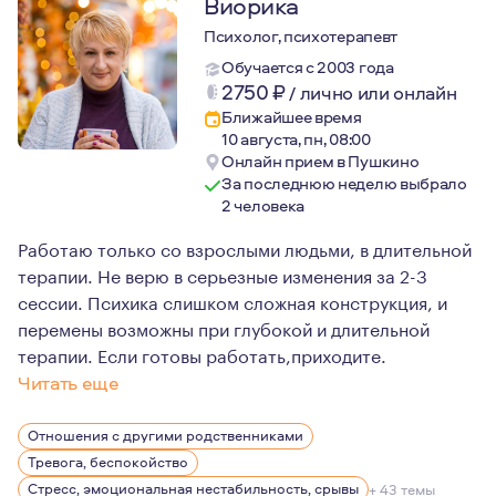
Виорика
Психолог, психотерапевт
Обучается с 2003 года
2750
₽
/
лично или онлайн
Ближайшее время
10 августа, пн, 08:00
Онлайн прием в Пушкино
За последнюю неделю выбрало
2 человека
Работаю только со взрослыми людьми, в длительной
терапии. Не верю в серьезные изменения за 2-3
сессии. Психика слишком сложная конструкция, и
перемены возможны при глубокой и длительной
терапии. Если готовы работать,приходите.
Читать еще
Живу в Крыму,работаю онлайн по всему миру. Люблю по
Отношения с другими родственниками
Тревога, беспокойство
Стресс, эмоциональная нестабильность, срывы
+ 43 темы