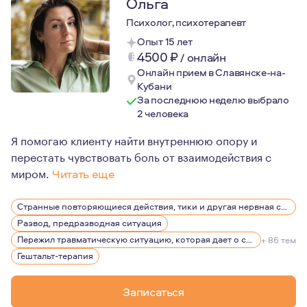
Ольга
Психолог, психотерапевт
Опыт 15 лет
4500
₽
/
онлайн
Онлайн прием в Славянске-на-
Кубани
За последнюю неделю выбрало
2 человека
Я помогаю клиенту найти внутреннюю опору и
перестать чувствовать боль от взаимодействия с
миром.
Читать еще
Я всегда жила с ощущением обострённой чувствительнос
Странные повторяющиеся действия, тики и другая нервная симптоматика
Развод, предразводная ситуация
Пережил травматическую ситуацию, которая дает о себе знать, беспокоит, вызывает эмоции
+ 86 тем
Гештальт-терапия
Записаться