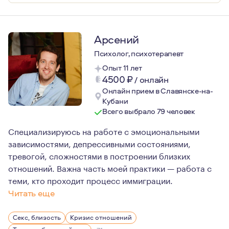
Арсений
Психолог, психотерапевт
Опыт 11 лет
4500
₽
/
онлайн
Онлайн прием в Славянске-на-
Кубани
Всего выбрало 79 человек
Специализируюсь на работе с эмоциональными
зависимостями, депрессивными состояниями,
тревогой, сложностями в построении близких
отношений. Важна часть моей практики — работа с
теми, кто проходит процесс иммиграции.
Читать еще
Все мои профессии так или иначе были связанны с людь
Секс, близость
Кризис отношений
Для меня терапия это в первую очередь практика внима