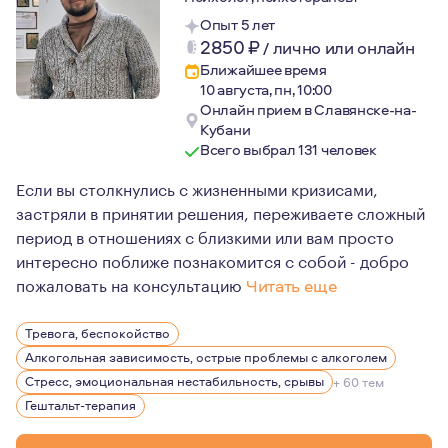
Опыт 5 лет
2850
₽
/
лично или онлайн
Ближайшее время
10 августа, пн, 10:00
Онлайн прием в Славянске-на-
Кубани
Всего выбрал 131 человек
Если вы столкнулись с жизненными кризисами,
застряли в принятии решения, переживаете сложный
период в отношениях с близкими или вам просто
интересно поближе познакомится с собой - добро
пожаловать на консультацию
Читать еще
В работе психолога, психотерапевта наиболее важным
Тревога, беспокойство
Честность, выстраивание доверительных, безопасных о
Алкогольная зависимость, острые проблемы с алкоголем
Стресс, эмоциональная нестабильность, срывы
+ 60 тем
Гештальт-терапия