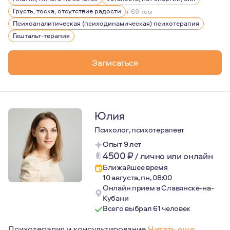
Грусть, тоска, отсутствие радости
+ 69 тем
Психоаналитическая (психодинамическая) психотерапия
Гештальт-терапия
Записаться
Юлия
Психолог, психотерапевт
Опыт 9 лет
4500
₽
/
лично или онлайн
Ближайшее время
10 августа, пн, 08:00
Онлайн прием в Славянске-на-
Кубани
Всего выбрал 61 человек
Психотерапия и консультирование
Читать еще