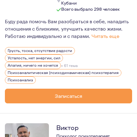
Кубани
Всего выбрало 298 человек
Буду рада помочь Вам разобраться в себе, наладить
отношения с близкими, улучшить качество жизни.
Работаю индивидуально и с парами.
Читать еще
Я работаю методом психоанализа, ориентированным на 
Грусть, тоска, отсутствие радости
В процессе психоаналитической работы, прорабатываю
Усталость, нет энергии, сил
В длительной терапии формируется способность к сам
Апатия, ничего не хочется
+ 61 тема
Психоаналитическая (психодинамическая) психотерапия
Психоанализ
Записаться
Виктор
Психолог, психотерапевт