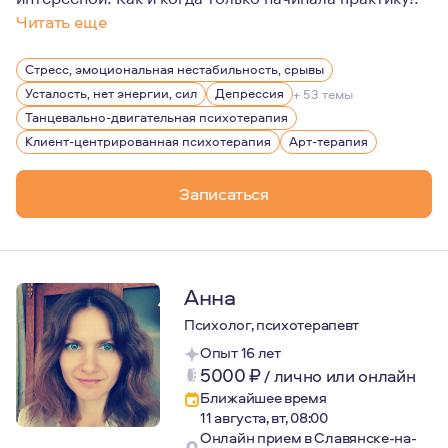
Читать еще
Для меня большой ценностью являются свобода личности
Стресс, эмоциональная нестабильность, срывы
Усталость, нет энергии, сил
Депрессия
+ 53 темы
Танцевально-двигательная психотерапия
Клиент-центрированная психотерапия
Арт-терапия
Записаться
Анна
Психолог, психотерапевт
Опыт 16 лет
5000
₽
/
лично или онлайн
Ближайшее время
11 августа, вт, 08:00
Онлайн прием в Славянске-на-