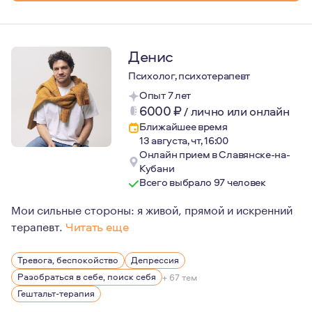
Денис
Психолог, психотерапевт
Опыт 7 лет
6000
₽
/
лично или онлайн
Ближайшее время
13 августа, чт, 16:00
Онлайн прием в Славянске-на-
Кубани
Всего выбрало 97 человек
Мои сильные стороны: я живой, прямой и искренний
терапевт.
Читать еще
Мне 46. В прошлом я адвокат, предприниматель и айро
Тревога, беспокойство
Депрессия
В моем личном опыте — двадцать лет брака, трое дете
Разобраться в себе, поиск себя
+ 67 тем
Гештальт-терапия