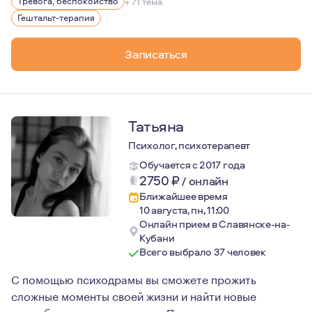
Тревога, беспокойство
+ 71 тема
Гештальт-терапия
Записаться
Татьяна
Психолог, психотерапевт
Обучается с 2017 года
2750
₽
/
онлайн
Ближайшее время
10 августа, пн, 11:00
Онлайн прием в Славянске-на-
Кубани
Всего выбрало 37 человек
С помощью психодрамы вы сможете прожить
сложные моменты своей жизни и найти новые
способы справиться с ними. Психодрама помогает