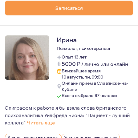
Записаться
Ирина
Психолог, психотерапевт
Опыт 13 лет
5000
₽
/
лично или онлайн
Ближайшее время
10 августа, пн, 09:00
Онлайн прием в Славянске-на-
Кубани
Всего выбрало 97 человек
Эпиграфом к работе я бы взяла слова британского
психоаналитика Уилфреда Биона: "Пациент - лучший
коллега"
Читать еще
Сейчас меня очень вдохновляют современные психоана
Апатия, ничего не хочется
Усталость, нет энергии, сил