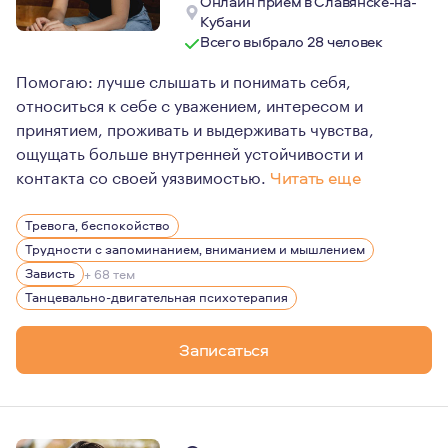
Онлайн прием в Славянске-на-
Кубани
Всего выбрало 28 человек
Помогаю: лучше слышать и понимать себя,
относиться к себе с уважением, интересом и
принятием, проживать и выдерживать чувства,
ощущать больше внутренней устойчивости и
контакта со своей уязвимостью.
Читать еще
Первоначально, еще получая высшее психологическое о
Тревога, беспокойство
Немного позже и крепко меня потянуло в глубинную пси
Трудности с запоминанием, вниманием и мышлением
Меня очень интересуют первичные отношения матери и 
Зависть
+ 68 тем
Танцевально-двигательная психотерапия
Записаться