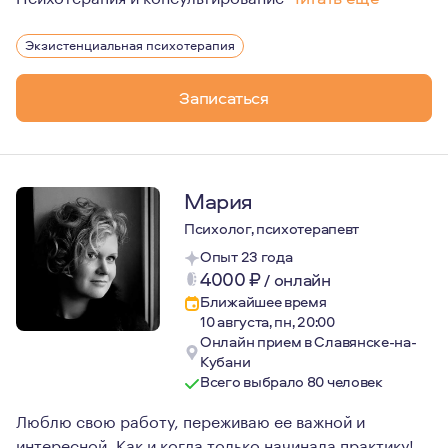
Мой путь в психотерапии начался в 2012 году. С тех п
Экзистенциальная психотерапия
Записаться
Мария
Психолог, психотерапевт
Опыт 23 года
4000
₽
/
онлайн
Ближайшее время
10 августа, пн, 20:00
Онлайн прием в Славянске-на-
Кубани
Всего выбрало 80 человек
Люблю свою работу, переживаю ее важной и
интересной. Как и когда только начинала практику!.