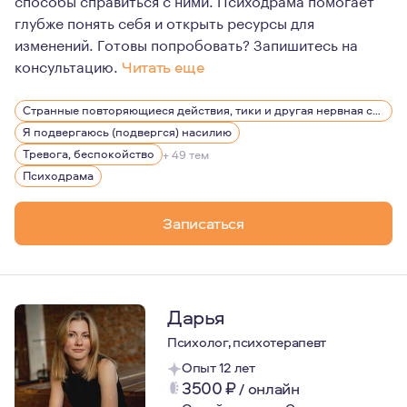
глубже понять себя и открыть ресурсы для
изменений. Готовы попробовать? Запишитесь на
консультацию.
Читать еще
С детства я была окружена психологией — моя мама пси
Странные повторяющиеся действия, тики и другая нервная симптоматика
Мой профессиональный путь начался с переезда в Санк
Я подвергаюсь (подвергся) насилию
Я ценю свою работу за возможность помогать людям от
Тревога, беспокойство
+ 49 тем
Психодрама
Записаться
Дарья
Психолог, психотерапевт
Опыт 12 лет
3500
₽
/
онлайн