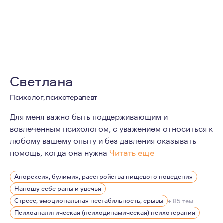
Светлана
Психолог, психотерапевт
Для меня важно быть поддерживающим и
вовлеченным психологом, с уважением относиться к
любому вашему опыту и без давления оказывать
помощь, когда она нужна
Читать еще
Мой личный опыт терапии показал мне, как работа с п
Анорексия, булимия, расстройства пищевого поведения
Наношу себе раны и увечья
Стресс, эмоциональная нестабильность, срывы
+ 85 тем
Психоаналитическая (психодинамическая) психотерапия