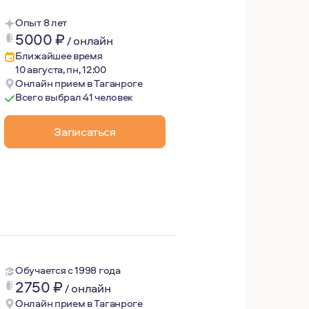
Опыт 8 лет
5000
₽
/
онлайн
Ближайшее время
10 августа, пн, 12:00
Онлайн прием в Таганроге
Всего выбрал 41 человек
Записаться
енность собственной жизни и личного выбора, про принят
Обучается с 1998 года
2750
₽
/
онлайн
Онлайн прием в Таганроге