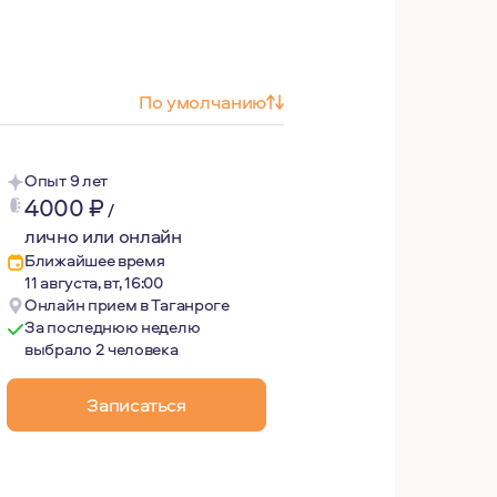
По умолчанию
Опыт 9 лет
4000
₽
/
лично или онлайн
Ближайшее время
11 августа, вт, 16:00
Онлайн прием в Таганроге
За последнюю неделю
выбрало 2 человека
сихологом может качественно изменить жизнь благодаря б
Записаться