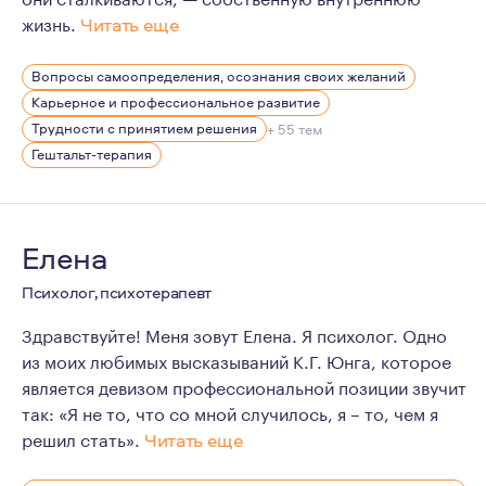
жизнь.
Читать еще
Для меня профессиональная ответственность не закан
Вопросы самоопределения, осознания своих желаний
Уже 11 лет я нахожусь в личной терапии, регулярно п
Карьерное и профессиональное развитие
Для меня это не формальность, а обязательная часть
Трудности с принятием решения
+ 55 тем
Гештальт-терапия
Елена
Психолог, психотерапевт
Здравствуйте! Меня зовут Елена. Я психолог. Одно
из моих любимых высказываний К.Г. Юнга, которое
является девизом профессиональной позиции звучит
так: «Я не то, что со мной случилось, я – то, чем я
решил стать».
Читать еще
Сферой моих профессиональных интересов и целью ра