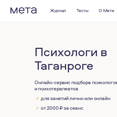
Журнал
Тесты
О Мете
Психологи в
Таганроге
Онлайн-сервис подбора психолого
и психотерапевтов
✓
для занятий лично или онлайн
✓
от 2000 ₽ за сеанс