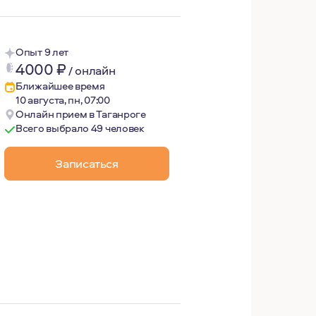
Опыт 9 лет
4000
₽
/
онлайн
Ближайшее время
10 августа, пн, 07:00
Онлайн прием в Таганроге
Всего выбрало 49 человек
Записаться
видам спорта, прогулкам на свежем воздухе, общению с 