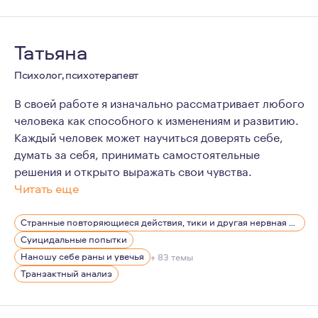
Татьяна
Психолог, психотерапевт
В своей работе я изначально рассматривает любого
человека как способного к изменениям и развитию.
Каждый человек может научиться доверять себе,
думать за себя, принимать самостоятельные
решения и открыто выражать свои чувства.
Читать еще
Вне профессии испытываю большую любовь к активным 
Странные повторяющиеся действия, тики и другая нервная симптоматика
Суицидальные попытки
Наношу себе раны и увечья
+ 83 темы
Транзактный анализ