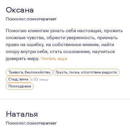
Оксана
Психолог, психотерапевт
Помогаю клиентам узнать себя настоящих, прожить
сложные чувства, обрести уверенность, признать
право на ошибку, на собственное мнение, найти
опору внутри себя, стать осознаннее, научиться
доверять миру.
Читать еще
Для меня психотерапия - это про любовь к себе, про ц
Тревога, беспокойство
Грусть, тоска, отсутствие радости
Стыд, вина
+ 83 темы
Психодрама
Наталья
Психолог, психотерапевт