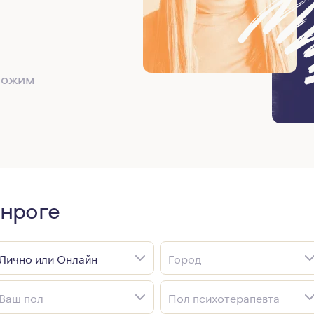
дложим
анроге
Лично или Онлайн
Город
Ваш пол
Пол психотерапевта