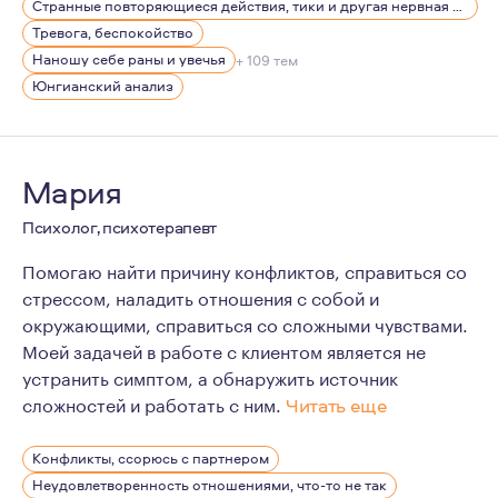
Странные повторяющиеся действия, тики и другая нервная симптоматика
Так же в сферу моей деятельности входят: клиническа
Тревога, беспокойство
Считаю, что в работе важно найти свой метод, свой п
Наношу себе раны и увечья
+ 109 тем
Юнгианский анализ
Основные слова, которые могут меня характеризовать 
Год рождения — 1982.
Мария
Психолог, психотерапевт
Помогаю найти причину конфликтов, справиться со
стрессом, наладить отношения с собой и
окружающими, справиться со сложными чувствами.
Моей задачей в работе с клиентом является не
устранить симптом, а обнаружить источник
сложностей и работать с ним.
Читать еще
Профессия психолог мой осознанный выбор. Много лет в
Конфликты, ссорюсь с партнером
В настоящее время я продолжаю проходить личную тер
Неудовлетворенность отношениями, что-то не так