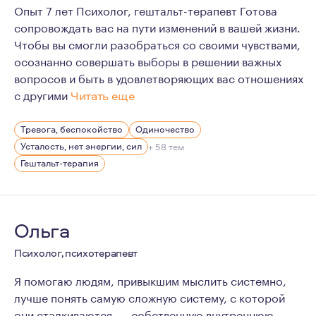
Опыт 7 лет Психолог, гештальт-терапевт Готова
сопровождать вас на пути изменений в вашей жизни.
Чтобы вы смогли разобраться со своими чувствами,
осознанно совершать выборы в решении важных
вопросов и быть в удовлетворяющих вас отношениях
с другими
Читать еще
Я прошла большой путь профессионального и личного с
Тревога, беспокойство
Одиночество
Усталость, нет энергии, сил
+ 58 тем
Гештальт-терапия
Ольга
Психолог, психотерапевт
Я помогаю людям, привыкшим мыслить системно,
лучше понять самую сложную систему, с которой
они сталкиваются, — собственную внутреннюю