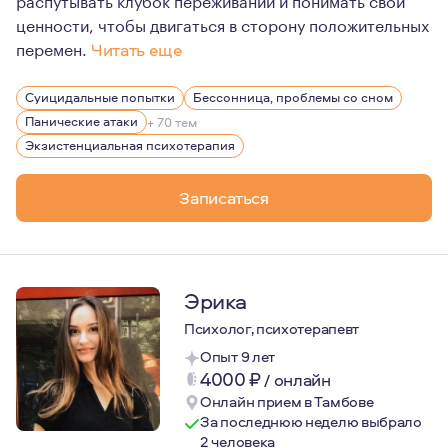
ценности, чтобы двигаться в сторону положительных
перемен.
Читать еще
Я очень люблю психотерапевтическую работу и ценю воз
Суицидальные попытки
Бессонница, проблемы со сном
Я строго соблюдаю этику, постоянно повышаю свою кв
Панические атаки
+ 70 тем
Мой личный опыт психотерапии составляет более 300 ча
Экзистенциальная психотерапия
А ещё я очень люблю больших собак и начинала работу
Записаться
Эрика
Психолог, психотерапевт
Опыт 9 лет
4000
₽
/
онлайн
Онлайн прием в Тамбове
За последнюю неделю выбрало
2 человека