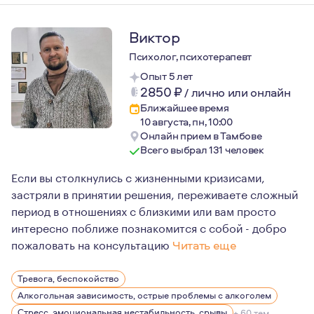
Виктор
Психолог, психотерапевт
Опыт 5 лет
2850
₽
/
лично или онлайн
Ближайшее время
10 августа, пн, 10:00
Онлайн прием в Тамбове
Всего выбрал 131 человек
Если вы столкнулись с жизненными кризисами,
застряли в принятии решения, переживаете сложный
период в отношениях с близкими или вам просто
интересно поближе познакомится с собой - добро
пожаловать на консультацию
Читать еще
В работе психолога, психотерапевта наиболее важным
Тревога, беспокойство
Честность, выстраивание доверительных, безопасных о
Алкогольная зависимость, острые проблемы с алкоголем
Стресс, эмоциональная нестабильность, срывы
+ 60 тем