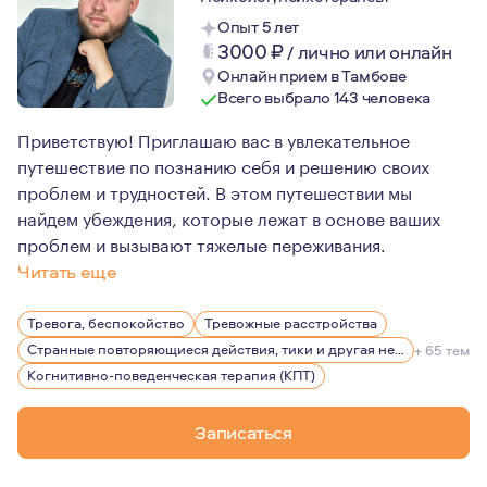
Опыт 5 лет
3000
₽
/
лично или онлайн
Онлайн прием в Тамбове
Всего выбрало 143 человека
Приветствую! Приглашаю вас в увлекательное
путешествие по познанию себя и решению своих
проблем и трудностей. В этом путешествии мы
найдем убеждения, которые лежат в основе ваших
проблем и вызывают тяжелые переживания.
Читать еще
В профессию меня привело три фактора. Первый — это т
Тревога, беспокойство
Тревожные расстройства
Странные повторяющиеся действия, тики и другая нервная симптоматика
+ 65 тем
Когнитивно-поведенческая терапия (КПТ)
Записаться