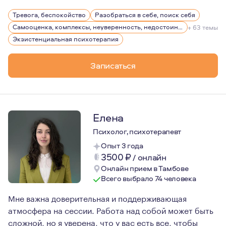
Как человек с высокой витальностью, стараюсь находит
Тревога, беспокойство
Разобраться в себе, поиск себя
С трепетом и любовью отношусь к Природе: люблю горы
Самооценка, комплексы, неуверенность, недостоин своей должности или положения в обществе
+ 63 темы
Достаточно большой период времени посвятила фридайв
Экзистенциальная психотерапия
Являюсь мамой чудесной девочки. "Любить, нельзя восп
Записаться
Елена
Психолог, психотерапевт
Опыт 3 года
3500
₽
/
онлайн
Онлайн прием в Тамбове
Всего выбрало 74 человека
Мне важна доверительная и поддерживающая
атмосфера на сессии. Работа над собой может быть
сложной, но я уверена, что у вас есть все, чтобы