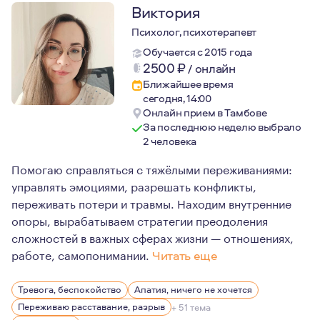
Виктория
Психолог, психотерапевт
Обучается с 2015 года
2500
₽
/
онлайн
Ближайшее время
сегодня, 14:00
Онлайн прием в Тамбове
За последнюю неделю выбрало
2 человека
Помогаю справляться с тяжёлыми переживаниями:
управлять эмоциями, разрешать конфликты,
переживать потери и травмы. Находим внутренние
опоры, вырабатываем стратегии преодоления
сложностей в важных сферах жизни — отношениях,
работе, самопонимании.
Читать еще
Меня всегда завораживал внутренний мир людей — то, 
Тревога, беспокойство
Апатия, ничего не хочется
Мои самый большой интерес в жизни психотерапия и пс
Переживаю расставание, разрыв
+ 51 тема