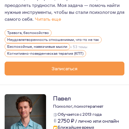
преодолеть трудности. Моя задача — помочь найти
нужные инструменты, чтобы вы стали психологом для
самого себя.
Читать еще
Я являюсь членом Ассоциации когнитивно-бихевиоральн
Тревога, беспокойство
Неудовлетворенность отношениями, что-то не так
Беспокойные, навязчивые мысли
+ 53 темы
Когнитивно-поведенческая терапия (КПТ)
Записаться
Павел
Психолог, психотерапевт
Обучается с 2013 года
2750
₽
/
лично или онлайн
Ближайшее время