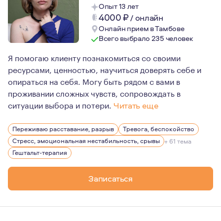
Опыт 13 лет
4000
₽
/
онлайн
Онлайн прием в Тамбове
Всего выбрало 235 человек
Я помогаю клиенту познакомиться со своими
ресурсами, ценностью, научиться доверять себе и
опираться на себя. Могу быть рядом с вами в
проживании сложных чувств, сопровождать в
ситуации выбора и потери.
Читать еще
Для меня встреча с каждым клиентом, это про маленьк
Переживаю расставание, разрыв
Тревога, беспокойство
Я всегда мечтала быть психологом. Это моя первая и е
Стресс, эмоциональная нестабильность, срывы
+ 61 тема
Я замужем, моим отношениям уже более 10 лет. Детей у 
Гештальт-терапия
Люблю спорт, являюсь частым гостем тренажёрных зал
Записаться
Не являюсь поклонником активного проведения отдыха - 
Медлительна, как в жизни, так и в работе. Не спешу ус