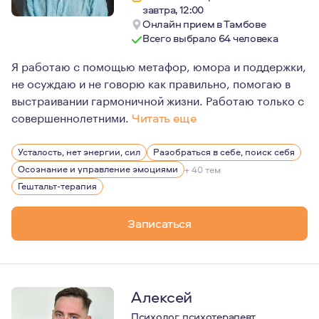
завтра, 12:00
Онлайн прием в Тамбове
Всего выбрало 64 человека
Я работаю с помощью метафор, юмора и поддержки,
не осуждаю и не говорю как правильно, помогаю в
выстраивании гармоничной жизни. Работаю только с
совершеннолетними.
Читать еще
Мой путь в профессии берёт начало из клиентского оп
Усталость, нет энергии, сил
Разобраться в себе, поиск себя
В 23 года я работал по первому торговому образовани
Осознание и управление эмоциями
+ 40 тем
В работе мне нравится, разбираться в хитросплетени
Гештальт-терапия
Записаться
Алексей
Психолог, психотерапевт