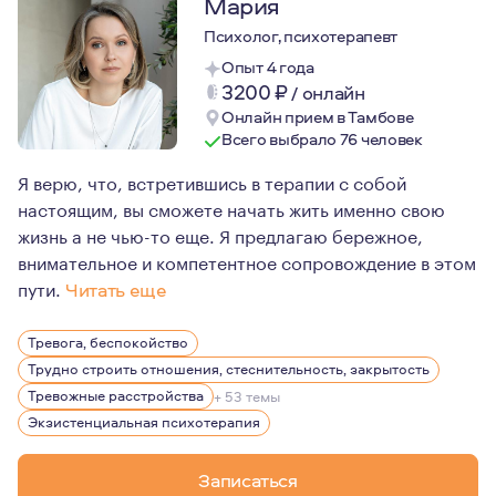
Мария
Психолог, психотерапевт
Опыт 4 года
3200
₽
/
онлайн
Онлайн прием в Тамбове
Всего выбрало 76 человек
Я верю, что, встретившись в терапии с собой
настоящим, вы сможете начать жить именно свою
жизнь а не чью-то еще. Я предлагаю бережное,
внимательное и компетентное сопровождение в этом
пути.
Читать еще
К работе психолога я пришла через понимание того, что
Тревога, беспокойство
В работе для меня важен глубокий контакт с клиентом,
Трудно строить отношения, стеснительность, закрытость
Я очень люблю читать и вижу в художественной литера
Тревожные расстройства
+ 53 темы
Экзистенциальная психотерапия
Записаться