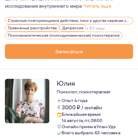
исследования внутреннего мира
Читать еще
Имея опыт длительной личной психотерапии, я задумыва
Странные повторяющиеся действия, тики и другая нервная симптоматика
Тревожные расстройства
Депрессия
+ 83 темы
Психоаналитическая (психодинамическая) психотерапия
Записаться
Юлия
Психолог, психотерапевт
Опыт 4 года
3000
₽
/
онлайн
Ближайшее время
14 августа, пт, 08:00
Онлайн прием в Улан-Удэ
Всего выбрало 63 человека