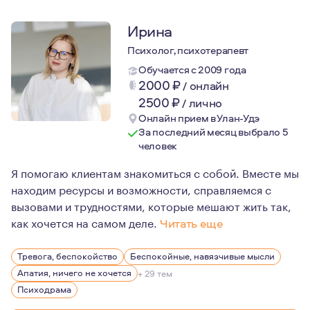
Ирина
Психолог, психотерапевт
Обучается с 2009 года
2000
₽
/
онлайн
2500
₽
/
лично
Онлайн прием в Улан-Удэ
За последний месяц выбрало 5
человек
Я помогаю клиентам знакомиться с собой. Вместе мы
находим ресурсы и возможности, справляемся с
вызовами и трудностями, которые мешают жить так,
как хочется на самом деле.
Читать еще
По первому образованию я музеолог и работаю в музее, 
Тревога, беспокойство
Беспокойные, навязчивые мысли
Апатия, ничего не хочется
+ 29 тем
Психодрама