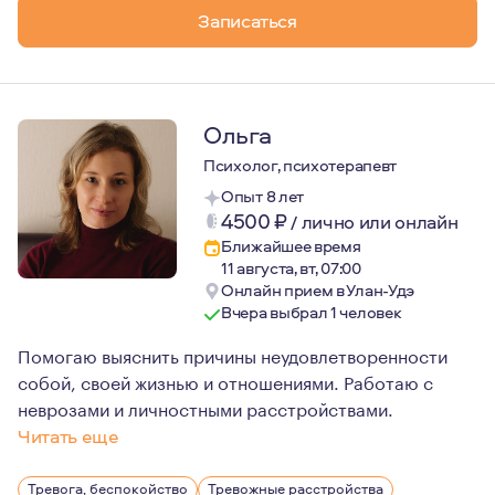
Записаться
Ольга
Психолог, психотерапевт
Опыт 8 лет
4500
₽
/
лично или онлайн
Ближайшее время
11 августа, вт, 07:00
Онлайн прием в Улан-Удэ
Вчера выбрал 1 человек
Помогаю выяснить причины неудовлетворенности
собой, своей жизнью и отношениями. Работаю с
неврозами и личностными расстройствами.
Читать еще
В работе я сочетаю экзистенциальный гуманистический 
Тревога, беспокойство
Тревожные расстройства