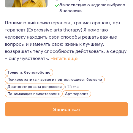
За последнюю неделю выбрало
3 человека
Понимающий психотерапевт, травматерапевт, арт-
терапевт (Expressive arts therapy) Я помогаю
человеку находить свои способы решать важные
вопросы и изменять свою жизнь к лучшему:
возвращать телу способность действовать, а сердцу
– силу чувствовать.
Читать еще
В основе методов, в которых я работаю (понимающая п
Тревога, беспокойство
Как психотерапевт, я верю в возможность восстановле
Психосоматика, частые и повторяющиеся болезни
Как художник, я верю в творчество как важный фактор
Диагностирована депрессия
+ 78 тем
Понимающая психотерапия
Арт-терапия
Записаться