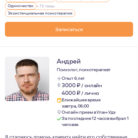
Мои личные интересы подпитывают "ориентацию" в пси
Одиночество
+ 73 темы
Экзистенциальная психотерапия
Записаться
Андрей
Психолог, психотерапевт
Опыт 6 лет
3000
₽
/
онлайн
4000
₽
/
лично
Ближайшее время
завтра, 06:00
Онлайн прием в Улан-Удэ
За последние 12 часов выбрал 1
человек
Я стараюсь помочь клиенту найти его собственные