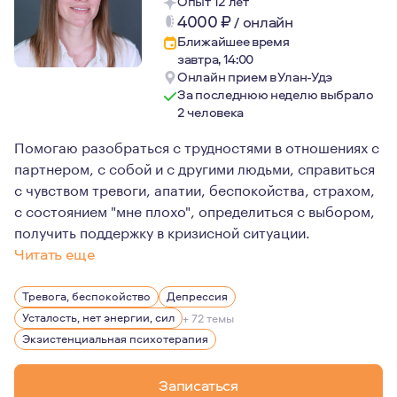
Опыт 12 лет
4000
₽
/
онлайн
Ближайшее время
завтра, 14:00
Онлайн прием в Улан-Удэ
За последнюю неделю выбрало
2 человека
Помогаю разобраться с трудностями в отношениях с
партнером, с собой и с другими людьми, справиться
с чувством тревоги, апатии, беспокойства, страхом,
с состоянием "мне плохо", определиться с выбором,
получить поддержку в кризисной ситуации.
Читать еще
После университета работала в сфере управления перс
Тревога, беспокойство
Депрессия
Гибкая, толерантная, со свободными взглядами на мног
Усталость, нет энергии, сил
+ 72 темы
Экзистенциальная психотерапия
Записаться