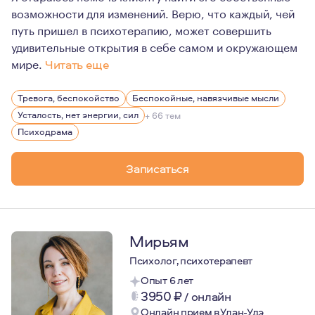
возможности для изменений. Верю, что каждый, чей
путь пришел в психотерапию, может совершить
удивительные открытия в себе самом и окружающем
мире.
Читать еще
Для меня психологическое консультирование – это про
Тревога, беспокойство
Беспокойные, навязчивые мысли
Усталость, нет энергии, сил
+ 66 тем
Психодрама
Записаться
Мирьям
Психолог, психотерапевт
Опыт 6 лет
3950
₽
/
онлайн
Онлайн прием в Улан-Удэ