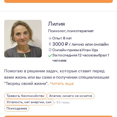
Лилия
Психолог, психотерапевт
Опыт 8 лет
3000
₽
/
лично или онлайн
Онлайн прием в Улан-Удэ
За последние 12 часов выбрал 1
человек
Помогаю в решении задач, которые ставит перед
вами жизнь или вы сами и получении специализации
"Творец своей жизни".
Читать еще
Психотерапия является для меня способом повысить ка
Тревога, беспокойство
Апатия, ничего не хочется
Профессиональные ценности: этика, конфиденциальнос
Усталость, нет энергии, сил
+ 63 темы
Основные принципы моего отношения к клиенту: субъект
Психодрама