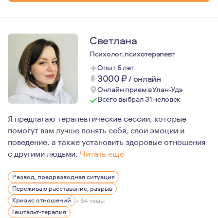
Светлана
Психолог, психотерапевт
Опыт 6 лет
3000
₽
/
онлайн
Онлайн прием в Улан-Удэ
Всего выбрал 31 человек
Я предлагаю терапевтические сессии, которые
помогут вам лучше понять себя, свои эмоции и
поведение, а также установить здоровые отношения
с другими людьми.
Читать еще
В 2014 году я обратилась за помощью к психологу, та
Развод, предразводная ситуация
Переживаю расставание, разрыв
Кризис отношений
+ 64 темы
Гештальт-терапия