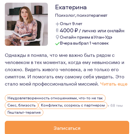
Екатерина
Психолог, психотерапевт
Опыт 9 лет
4000
₽
/
лично или онлайн
Онлайн прием в Улан-Удэ
Вчера выбрал 1 человек
Однажды я поняла, что мне важно быть рядом с
человеком в тех моментах, когда ему невыносимо и
сложно. Видеть живого человека, а не только его
симптом. И помогать ему самому себя увидеть. Это
стало моей профессиональной миссией.
Читать еще
Кроме индивидуальной и семейной терапии, я много зан
Неудовлетворенность отношениями, что-то не так
Секс, близость
Конфликты, ссорюсь с партнером
+ 68 тем
Гештальт-терапия
Записаться