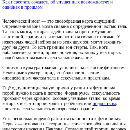
Как перестать сожалеть об упущенных возможностях и
ошибках в прошлом
Человеческий мозг — это своеобразная карта ощущений.
Определённая зона мозга связана с определённой частью тела.
Та часть мозга, которая задействована при стимуляции
гениталий, граничит с частью, которая связана с ногами. У
некоторых людей нейроны из этих двух зон могут заходить
друг на друга. То есть границы зон стёрты. Так, ноги,
наблюдение за ними, прикосновения, их запах у некоторых
людей может вызывать сексуальное желание.
Социум и культура тоже могут влиять на развитие фетишизма.
Некоторые культуры придают большое значение
определённым частям тела и сексуальным практикам.
Ещё одну потенциальную причину развития фетишизма
порой нужно искать в детстве. Формируясь, сексуальность
проходит через кризисы, особые уязвимые этапы, во время
которых всё, что происходит с ребёнком или
подростком
,
влияет на сексуальность во взрослом возрасте.
Есть несколько моделей развития склонности к фетишизму.
Первая — основана на теории классического обусловливания
или теории научения Павлова. Согласно этой теории, человек