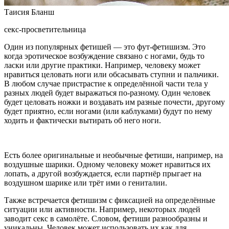
Таисия Бланш
секс-просветительница
Один из популярных фетишей — это фут-фетишизм. Это
когда эротическое возбуждение связано с ногами, будь то
ласки или другие практики. Например, человеку может
нравиться целовать ноги или обсасывать ступни и пальчики.
В любом случае пристрастие к определённой части тела у
разных людей будет выражаться по-разному. Один человек
будет целовать ножки и воздавать им разные почести, другому
будет приятно, если ногами (или каблуками) будут по нему
ходить и фактически вытирать об него ноги.
Есть более оригинальные и необычные фетиши, например, на
воздушные шарики. Одному человеку может нравиться их
лопать, а другой возбуждается, если партнёр прыгает на
воздушном шарике или трёт ими о гениталии.
Также встречается фетишизм с фиксацией на определённые
ситуации или активности. Например, некоторых людей
заводит секс в самолёте. Словом, фетиши разнообразны и
уникальны. Человек может использовать их как для