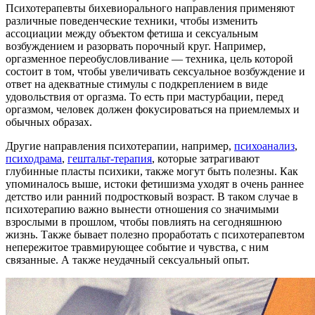
Психотерапевты бихевиорального направления применяют
различные поведенческие техники, чтобы изменить
ассоциации между объектом фетиша и сексуальным
возбуждением и разорвать порочный круг. Например,
оргазменное переобусловливание — техника, цель которой
состоит в том, чтобы увеличивать сексуальное возбуждение и
ответ на адекватные стимулы с подкреплением в виде
удовольствия от оргазма. То есть при мастурбации, перед
оргазмом, человек должен фокусироваться на приемлемых и
обычных образах.
Другие направления психотерапии, например,
психоанализ
,
психодрама
,
гештальт-терапия
, которые затрагивают
глубинные пласты психики, также могут быть полезны. Как
упоминалось выше, истоки фетишизма уходят в очень раннее
детство или ранний подростковый возраст. В таком случае в
психотерапию важно вынести отношения со значимыми
взрослыми в прошлом, чтобы повлиять на сегодняшнюю
жизнь. Также бывает полезно проработать с психотерапевтом
непережитое травмирующее событие и чувства, с ним
связанные. А также неудачный сексуальный опыт.