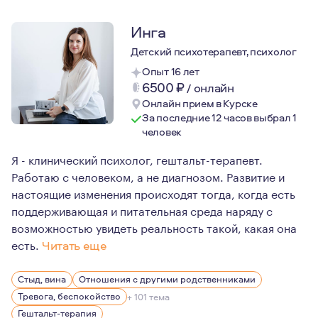
Инга
Детский психотерапевт, психолог
Опыт 16 лет
6500
₽
/
онлайн
Онлайн прием в Курске
За последние 12 часов выбрал 1
человек
Я - клинический психолог, гештальт-терапевт.
Работаю с человеком, а не диагнозом. Развитие и
настоящие изменения происходят тогда, когда есть
поддерживающая и питательная среда наряду с
возможностью увидеть реальность такой, какая она
есть.
Читать еще
Для меня важен баланс между работой и личной жизнью,
Стыд, вина
Отношения с другими родственниками
Для меня ценно личное пространство и возможность пр
Тревога, беспокойство
+ 101 тема
Гештальт-терапия