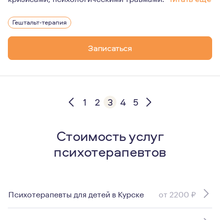
Я верю, что каждый человек обладает силой трансфор
Гештальт-терапия
И во многом это зависит от желания и мотивации добив
Психотерапия это не тренинг, не коучинг. Это путь, п
Записаться
Гештальт-терапия позволяет познать себя, принять себ
Я с удовольствием помогу вам в этом путешествии к себ
1
2
3
4
5
Стоимость услуг
психотерапевтов
Психотерапевты для детей в Курске
от 2200 ₽