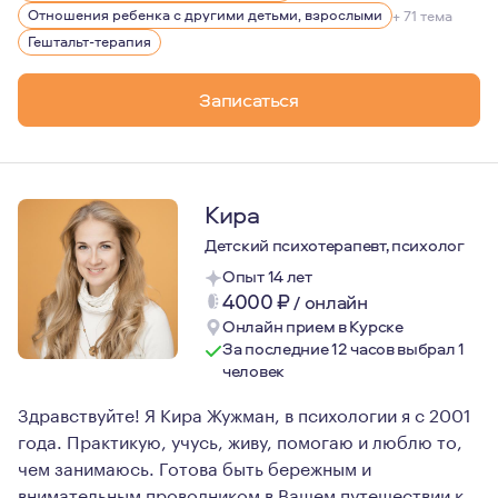
Есть много того, что мне интересно, но ничего интерес
Отношения ребенка с другими детьми, взрослыми
+ 71 тема
Гештальт-терапия
Записаться
Кира
Детский психотерапевт, психолог
Опыт 14 лет
4000
₽
/
онлайн
Онлайн прием в Курске
За последние 12 часов выбрал 1
человек
Здравствуйте! Я Кира Жужман, в психологии я с 2001
года. Практикую, учусь, живу, помогаю и люблю то,
чем занимаюсь. Готова быть бережным и
внимательным проводником в Вашем путешествии к