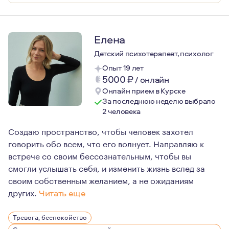
Елена
Детский психотерапевт, психолог
Опыт 19 лет
5000
₽
/
онлайн
Онлайн прием в Курске
За последнюю неделю выбрало
2 человека
Создаю пространство, чтобы человек захотел
говорить обо всем, что его волнует. Направляю к
встрече со своим бессознательным, чтобы вы
смогли услышать себя, и изменить жизнь вслед за
своим собственным желанием, а не ожиданиям
других.
Читать еще
Люблю людей и смотрю на каждого как на уникальную л
Тревога, беспокойство
Интересуюсь искусством, литературой, люблю глубоко