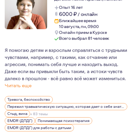
Опыт 16 лет
6000
₽
/
онлайн
Ближайшее время
10 августа, пн, 09:00
Онлайн прием в Курске
Всего выбрал 81 человек
Я помогаю детям и взрослым справляться с трудными
чувствами, например, с такими, как отчаяние или
агрессия, понимать себя лучше и находить выход.
Даже если вы привыкли быть таким, а истоки чувств
далеко в прошлом - всё равно всё может измениться.
Читать еще
В психологию я пришла после 30 лет, получив второе
Тревога, беспокойство
Уже со второго курса я начала работать в Центре лече
Пережил травматическую ситуацию, которая дает о себе знать, беспокоит, вызывает эмоции
Всё это время я была рядом с детьми и взрослыми, кот
Стыд, вина
+ 83 темы
EMDR (ДПДГ)
Понимающая психотерапия
В повседневной жизни я довольно спокойный человек, лю
EMDR (ДПДГ) для работы с детьми