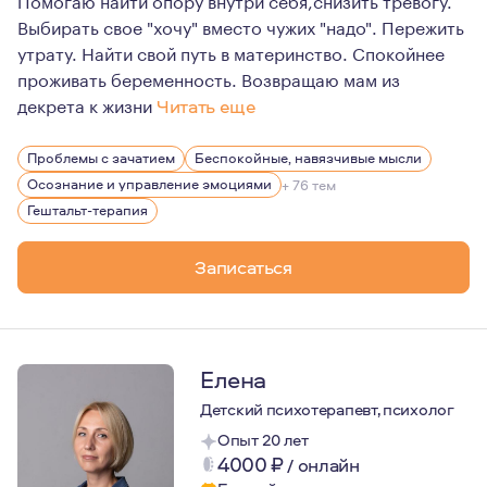
Выбирать свое "хочу" вместо чужих "надо". Пережить
утрату. Найти свой путь в материнство. Спокойнее
проживать беременность. Возвращаю мам из
декрета к жизни
Читать еще
Мои мысли и убеждения:
Проблемы с зачатием
Беспокойные, навязчивые мысли
- если вы решили найти психолога, первый шаг навстре
Осознание и управление эмоциями
+ 76 тем
- нет плохих и хороших чувств, все чувства важны;
Гештальт-терапия
- никто на самом деле не знает, как жить "правильно" и
Записаться
- дети - это отражение родителей;
- если выхода нет - это значит, что выход есть, но он на
Мне 39 лет, я замужем и мама двух дочек - 9 и 3 лет.
Елена
В перинатальную тему я пришла из своего личного опыт
Детский психотерапевт, психолог
Опыт 20 лет
4000
₽
/
онлайн