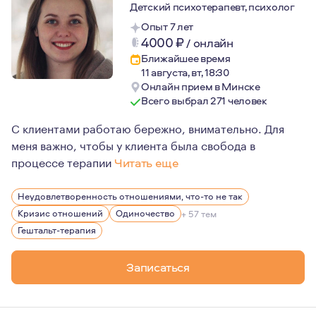
Детский психотерапевт, психолог
Опыт 7 лет
4000
₽
/
онлайн
Ближайшее время
11 августа, вт, 18:30
Онлайн прием в Минске
Всего выбрал 271 человек
С клиентами работаю бережно, внимательно. Для
меня важно, чтобы у клиента была свобода в
процессе терапии
Читать еще
Я пришла в психологию в первую очередь разобраться 
Неудовлетворенность отношениями, что-то не так
За время в терапии я ушла с нелюбимой работы, укрепи
Кризис отношений
Одиночество
+ 57 тем
Замужем. Обожаю свою кошку.
Гештальт-терапия
Записаться