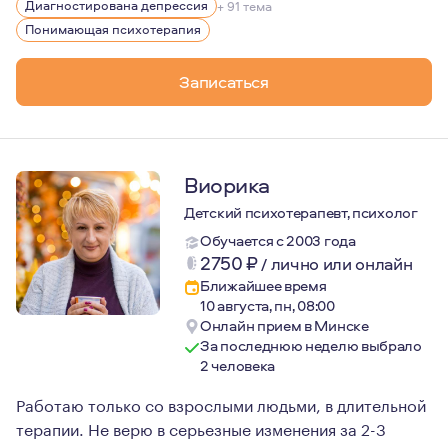
Диагностирована депрессия
+ 91 тема
Понимающая психотерапия
Записаться
Виорика
Детский психотерапевт, психолог
Обучается с 2003 года
2750
₽
/
лично или онлайн
Ближайшее время
10 августа, пн, 08:00
Онлайн прием в Минске
За последнюю неделю выбрало
2 человека
Работаю только со взрослыми людьми, в длительной
терапии. Не верю в серьезные изменения за 2-3