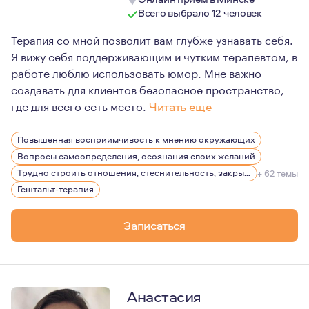
Всего выбрало 12 человек
Терапия со мной позволит вам глубже узнавать себя.
Я вижу себя поддерживающим и чутким терапевтом, в
работе люблю использовать юмор. Мне важно
создавать для клиентов безопасное пространство,
где для всего есть место.
Читать еще
Мне искренне интересен собственный путь развития, 10
Повышенная восприимчивость к мнению окружающих
Я много внимания и энергии направляю на то, что бы в
Вопросы самоопределения, осознания своих желаний
Трудно строить отношения, стеснительность, закрытость
+ 62 темы
Гештальт-терапия
Записаться
Анастасия