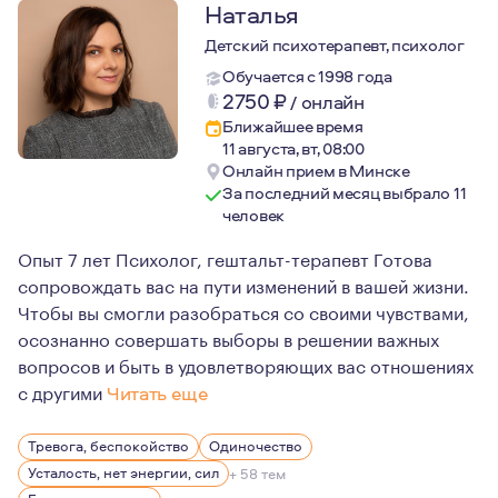
Наталья
Детский психотерапевт, психолог
Обучается с 1998 года
2750
₽
/
онлайн
Ближайшее время
11 августа, вт, 08:00
Онлайн прием в Минске
За последний месяц выбрало 11
человек
Опыт 7 лет Психолог, гештальт-терапевт Готова
сопровождать вас на пути изменений в вашей жизни.
Чтобы вы смогли разобраться со своими чувствами,
осознанно совершать выборы в решении важных
вопросов и быть в удовлетворяющих вас отношениях
с другими
Читать еще
Я прошла большой путь профессионального и личного ст
Тревога, беспокойство
Одиночество
Усталость, нет энергии, сил
+ 58 тем