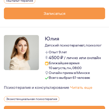
Работаю только длительно, не смогу помочь в кризисн
Гештальт-терапия
Записаться
Юлия
Детский психотерапевт, психолог
Опыт 9 лет
4500
₽
/
лично или онлайн
Ближайшее время
10 августа, пн, 08:00
Онлайн прием в Минске
Всего выбрал 61 человек
Психотерапия и консультирование
Читать еще
Мой путь в психотерапии начался в 2012 году. С тех п
Экзистенциальная психотерапия