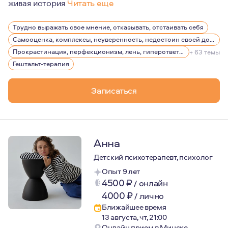
живая история
Читать еще
Мои ценности - это внутренняя свобода, честность с с
Трудно выражать свое мнение, отказывать, отстаивать себя
И да: юмор - важный помощник по жизни ;)
Самооценка, комплексы, неуверенность, недостоин своей должности или положения в обществе
Я - мама дочи-подростка.
Прокрастинация, перфекционизм, лень, гиперответственность
+ 63 темы
Гештальт-терапия
3,5 года в эмиграции.
Люблю спорт, хайки, путешествия, керамику.
Записаться
Анна
Детский психотерапевт, психолог
Опыт 9 лет
4500
₽
/
онлайн
4000
₽
/
лично
Ближайшее время
13 августа, чт, 21:00
Онлайн прием в Минске