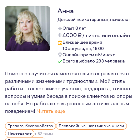
Анна
Детский психотерапевт, психолог
Опыт 8 лет
4000
₽
/
лично или онлайн
Ближайшее время
10 августа, пн, 16:00
Онлайн прием в Минске
Всего выбрало 233 человека
Помогаю научиться самостоятельно справляться с
различными жизненными трудностями. Мой стиль
работы - теплое живое участие, поддержка, точные
вопросы и умная беседа в поиске клиентов их опоры
на себя. Не работаю с выраженным антивитальным
поведением!
Читать еще
Мои ценности в работе: этика, гуманизм, толерантнос
Тревога, беспокойство
Беспокойные, навязчивые мысли
Я вдумчивый, теплый, устойчивый и внимательный терап
Переедание
+ 82 темы