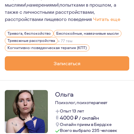
мыслями\намерениями\попытками в прошлом, а
также с личностными расстройствами,
расстройствами пищевого поведения
Читать еще
Ввиду клинической практики, беру в работу людей с 
Тревога, беспокойство
Беспокойные, навязчивые мысли
Тревожные расстройства
+ 77 тем
Когнитивно-поведенческая терапия (КПТ)
Записаться
Ольга
Психолог, психотерапевт
Опыт 13 лет
4000
₽
/
онлайн
Онлайн прием в Бердске
Всего выбрало 235 человек