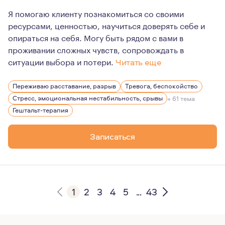
Я помогаю клиенту познакомиться со своими
ресурсами, ценностью, научиться доверять себе и
опираться на себя. Могу быть рядом с вами в
проживании сложных чувств, сопровождать в
ситуации выбора и потери.
Читать еще
Для меня встреча с каждым клиентом, это про маленьк
Переживаю расставание, разрыв
Тревога, беспокойство
Я всегда мечтала быть психологом. Это моя первая и е
Стресс, эмоциональная нестабильность, срывы
+ 61 тема
Я замужем, моим отношениям уже более 10 лет. Детей у 
Гештальт-терапия
Люблю спорт, являюсь частым гостем тренажёрных зал
Записаться
Не являюсь поклонником активного проведения отдыха - 
Медлительна, как в жизни, так и в работе. Не спешу ус
1
2
3
4
5
...
43