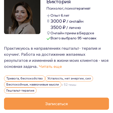
Виктория
Психолог, психотерапевт
Опыт 6 лет
3000
₽
/
онлайн
3500
₽
/
лично
Онлайн прием в Бердске
Всего выбрало 95 человек
Практикуюсь в направлениях гештальт- терапия и
коучинг. Работа на достижение желаемых
результатов и изменений в жизни моих клиентов - моя
основная задача.
Читать еще
Моя работа основана не только на знаниях, но и на во
Тревога, беспокойство
Усталость, нет энергии, сил
Это возможность почувствовать, что происходит внутр
Беспокойные, навязчивые мысли
+ 52 темы
Иногда психотерапия дает нам возможность рисковать и
Гештальт-терапия
Одна из главных возможностей, которую психотерапия 
Записаться