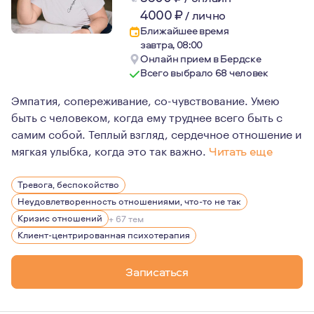
4000
₽
/
лично
Ближайшее время
завтра, 08:00
Онлайн прием в Бердске
Всего выбрало 68 человек
Эмпатия, сопереживание, со-чувствование. Умею
быть с человеком, когда ему труднее всего быть с
самим собой. Теплый взгляд, сердечное отношение и
мягкая улыбка, когда это так важно.
Читать еще
Безоговорочно верю в потенциал каждого человека. Не 
Тревога, беспокойство
С 2017 года модерирую большую группу по детско-роди
Неудовлетворенность отношениями, что-то не так
Кризис отношений
+ 67 тем
Клиент-центрированная психотерапия
Записаться