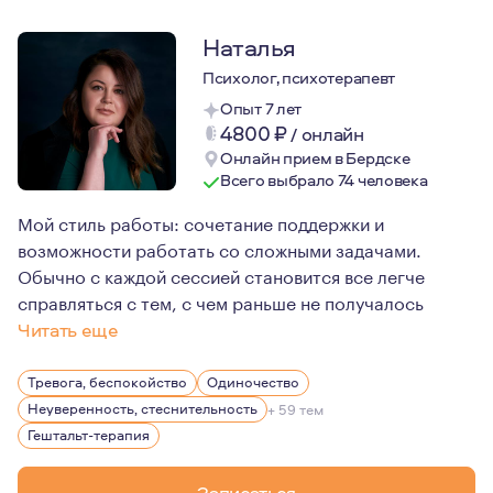
Наталья
Психолог, психотерапевт
Опыт 7 лет
4800
₽
/
онлайн
Онлайн прием в Бердске
Всего выбрало 74 человека
Мой стиль работы: сочетание поддержки и
возможности работать со сложными задачами.
Обычно с каждой сессией становится все легче
справляться с тем, с чем раньше не получалось
Читать еще
Я не идеальный человек. Знаю не понаслышке, что так
Тревога, беспокойство
Одиночество
Неуверенность, стеснительность
+ 59 тем
Гештальт-терапия
Записаться