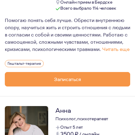
Онлайн прием в Бердске
Всего выбрало 114 человек
Помогаю понять себя лучше. Обрести внутреннюю
опору, научиться жить и строить отношения с людьми
в согласии с собой и своими ценностями. Работаю с
самооценкой, сложными чувствами, отношениями,
кризисами, психологическими травмами.
Читать еще
Я верю, что каждый человек обладает силой трансфор
Гештальт-терапия
И во многом это зависит от желания и мотивации добив
Психотерапия это не тренинг, не коучинг. Это путь, п
Записаться
Гештальт-терапия позволяет познать себя, принять себ
Я с удовольствием помогу вам в этом путешествии к себ
Анна
Психолог, психотерапевт
Опыт 5 лет
3500
₽
/
онлайн