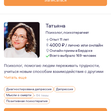
Татьяна
Психолог, психотерапевт
Опыт 11 лет
4000
₽
/
лично или онлайн
Онлайн прием в Бердске
Всего выбрало 169 человек
Психолог, помогаю людям переживать трудности,
учиться новым способам взаимодействия с другими
Читать еще
Некоторое время я была клиентом психолога. Благодаря
Диагностирована депрессия
Депрессия
Мысли о смерти
+ 64 темы
Позитивная психотерапия