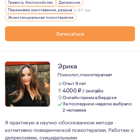
Тревога, беспокойство
Депрессия
Регулярно прохожу личную терапию и супервизию, учав
Переживаю расставание, разрыв
+ 67 тем
Экзистенциальная психотерапия
Записаться
Эрика
Психолог, психотерапевт
Опыт 9 лет
4000
₽
/
онлайн
Онлайн прием в Бердске
За последнюю неделю выбрало
2 человека
Я практикую в научно-обоснованном методе -
когнитивно-поведенческой психотерапии. Работаю с
депрессиями, суицидальными