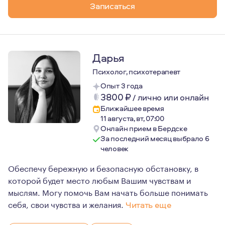
Записаться
Дарья
Психолог, психотерапевт
Опыт 3 года
3800
₽
/
лично или онлайн
Ближайшее время
11 августа, вт, 07:00
Онлайн прием в Бердске
За последний месяц выбрало 6
человек
Обеспечу бережную и безопасную обстановку, в
которой будет место любым Вашим чувствам и
мыслям. Могу помочь Вам начать больше понимать
себя, свои чувства и желания.
Читать еще
Главная ценность, которой я руководствуюсь в работе 