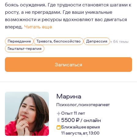
боясь осуждения. Где трудности становятся шагами к
росту, а не преградами. Где ваши уникальные
возможности и ресурсы вдохновляют вас двигаться
вперед.
Читать еще
Мне 35 лет. Живу в Краснодаре.
Переедание
Тревога, беспокойство
Депрессия
+ 64 темы
У меня есть один ребенок, сын.
Гештальт-терапия
Очень люблю путешествия. Есть опыт горных восхожден
Записаться
Психология для меня сейчас - это образ жизни и мышле
Регулярная личная терапия появилась у меня в 2016 году
Начало моего обучения - 2018 год.
Начало практики - 2020 год.
Марина
Одними из самых важных принципов моей работы являютс
Психолог, психотерапевт
Опыт 11 лет
5500
₽
/
онлайн
Ближайшее время
11 августа, вт, 13:00