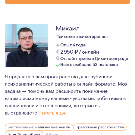
Михаил
Психолог, психотерапевт
Опыт 4 года
2950
₽
/
онлайн
Онлайн прием в Димитровграде
Всего выбрало 53 человека
Я предлагаю вам пространство для глубинной
психоаналитической работы в онлайн формате. Моя
задача — помочь вам расширить понимание
взаимосвязи между вашими чувствами, событиями в
вашей жизни и отношениями, которые вы
выстраиваете
Читать еще
Мне пришлось преодолеть и свои личные травмы ещё до 
Беспокойные, навязчивые мысли
Тревожные расстройства
Профессионально я натренирован разделять мои субъек
Горе, боль, обида
+ 66 тем