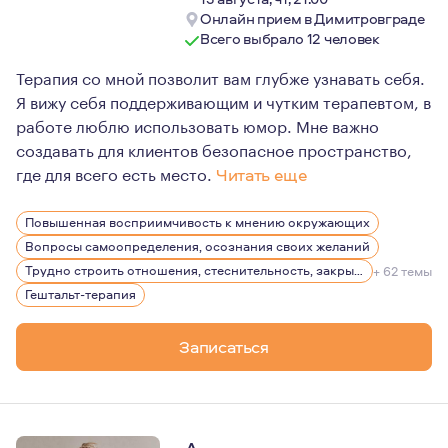
Онлайн прием в Димитровграде
Всего выбрало 12 человек
Терапия со мной позволит вам глубже узнавать себя.
Я вижу себя поддерживающим и чутким терапевтом, в
работе люблю использовать юмор. Мне важно
создавать для клиентов безопасное пространство,
где для всего есть место.
Читать еще
Мне искренне интересен собственный путь развития, 10
Повышенная восприимчивость к мнению окружающих
Я много внимания и энергии направляю на то, что бы в
Вопросы самоопределения, осознания своих желаний
Трудно строить отношения, стеснительность, закрытость
+ 62 темы
Гештальт-терапия
Записаться