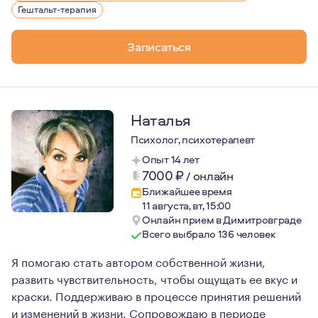
Люблю жизнь во всём её многообразии, активные виды 
Гештальт-терапия
17 лет в стабильных отношениях, воспитываю 3 детей
Записаться
Наталья
Психолог, психотерапевт
Опыт 14 лет
7000
₽
/
онлайн
Ближайшее время
11 августа, вт, 15:00
Онлайн прием в Димитровграде
Всего выбрало 136 человек
Я помогаю стать автором собственной жизни,
развить чувствительность, чтобы ощущать ее вкус и
краски. Поддерживаю в процессе принятия решений
и изменений в жизни. Сопровождаю в периоде