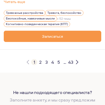
Читать еще
Мой подход к терапии - непредвзятый, сострадательны
Тревожные расстройства
Тревога, беспокойство
Беспокойные, навязчивые мысли
+ 52 темы
Когнитивно-поведенческая терапия (КПТ)
Записаться
1
2
3
4
5
...
43
Не нашли подходящего специалиста?
Заполните анкету, и мы сразу предложим