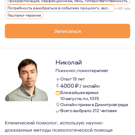
Прокрастинация, перфекционизм, лень, гиперответственность
Потребность разобраться в событиях прошлого, включая детство
+ 48 тем
Гештальт-терапия
Записаться
Николай
Психолог, психотерапевт
Опыт 13 лет
4000
₽
/
онлайн
Ближайшее время
10 августа, пн, 10:15
Онлайн прием в Димитровграде
Всего выбрало 212 человек
Клинический психолог, использую научно-
доказанные методы психологической помощи