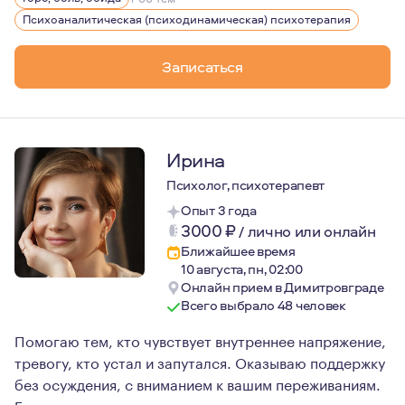
Именно через совместное исследование этих попыток п
Психоаналитическая (психодинамическая) психотерапия
Записаться
Ирина
Психолог, психотерапевт
Опыт 3 года
3000
₽
/
лично или онлайн
Ближайшее время
10 августа, пн, 02:00
Онлайн прием в Димитровграде
Всего выбрало 48 человек
Помогаю тем, кто чувствует внутреннее напряжение,
тревогу, кто устал и запутался. Оказываю поддержку
без осуждения, с вниманием к вашим переживаниям.
Говорю с вами о важном на простом и понятном