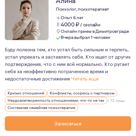
Алина
Психолог, психотерапевт
Опыт 6 лет
4000
₽
/
онлайн
Онлайн прием в Димитровграде
Вчера выбрал 1 человек
Буду полезна тем, кто устал быть сильным и терпеть,
устал упрекать и заставлять себя. Кто ищет от других
подтверждения, что с ним всё нормально. Кто ругает
себя за неэффективно потраченное время и
недостаточные достижения
Читать еще
Для меня психотерапия - не просто профессия, это сти
Кризис отношений
Конфликты, ссорюсь с партнером
Меня очень увлекает то, что я делаю каждый день, и от
Неудовлетворенность отношениями, что-то не так
+ 72 темы
Психотерапия, это процесс. Это не вершина, покорив к
Системная семейная психотерапия
Это безграничный простор возможностей и ограничений 
Записаться