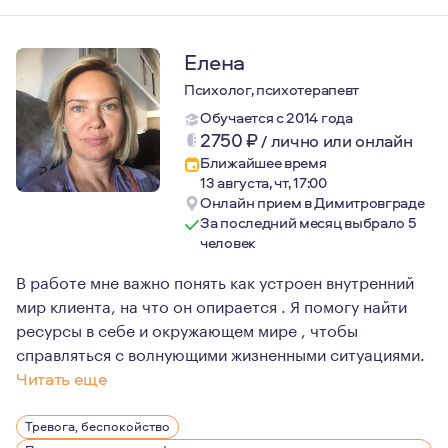
Елена
Психолог, психотерапевт
Обучается с 2014 года
2750
₽
/
лично или онлайн
Ближайшее время
13 августа, чт, 17:00
Онлайн прием в Димитровграде
За последний месяц выбрало 5
человек
В работе мне важно понять как устроен внутренний
мир клиента, на что он опирается . Я помогу найти
ресурсы в себе и окружающем мире , чтобы
справляться с волнующими жизненными ситуациями.
Читать еще
У меня есть природная потребность помогать людям, с
Тревога, беспокойство