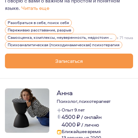
языке.
Читать еще
Более 11 лет личной терапии.
Разобраться в себе, поиск себя
5 лет практики консультирования.
Переживаю расставание, разрыв
Образование: Магистр психологии (диплом с отличием
Самооценка, комплексы, неуверенность, недостоин своей должности или положения в обществе
+ 71 тема
Психоаналитическая (психодинамическая) психотерапия
Записаться
Анна
Психолог, психотерапевт
Опыт 9 лет
4500
₽
/
онлайн
4000
₽
/
лично
Ближайшее время
13 августа, чт, 21:00