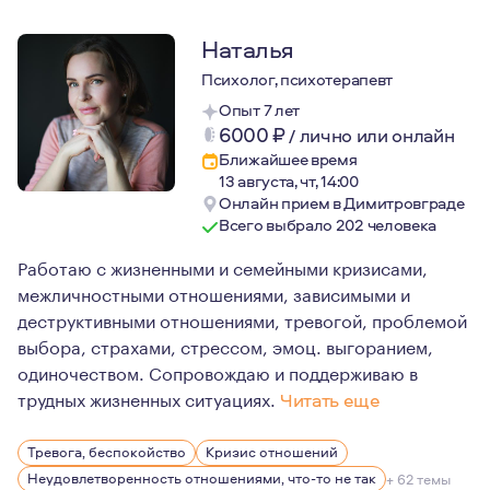
Наталья
Психолог, психотерапевт
Опыт 7 лет
6000
₽
/
лично или онлайн
Ближайшее время
13 августа, чт, 14:00
Онлайн прием в Димитровграде
Всего выбрало 202 человека
Работаю с жизненными и семейными кризисами,
межличностными отношениями, зависимыми и
деструктивными отношениями, тревогой, проблемой
выбора, страхами, стрессом, эмоц. выгоранием,
одиночеством. Сопровождаю и поддерживаю в
трудных жизненных ситуациях.
Читать еще
Я пришла в психологию в момент проживания сильного к
Тревога, беспокойство
Кризис отношений
На данный момент я имею достаточно опыта, знаний и р
Неудовлетворенность отношениями, что-то не так
+ 62 темы