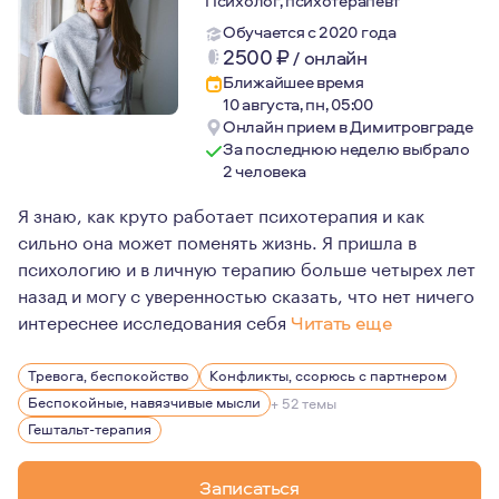
Психолог, психотерапевт
Обучается с 2020 года
2500
₽
/
онлайн
Ближайшее время
10 августа, пн, 05:00
Онлайн прием в Димитровграде
За последнюю неделю выбрало
2 человека
Я знаю, как круто работает психотерапия и как
сильно она может поменять жизнь. Я пришла в
психологию и в личную терапию больше четырех лет
назад и могу с уверенностью сказать, что нет ничего
интереснее исследования себя
Читать еще
Я верю, что терапия — это путь, который ведет к осоз
Тревога, беспокойство
Конфликты, ссорюсь с партнером
Беспокойные, навязчивые мысли
+ 52 темы
Гештальт-терапия
Записаться