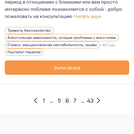
период в отношениях с близкими или вам просто
интересно поближе познакомится с собой - добро
пожаловать на консультацию
Читать еще
В работе психолога, психотерапевта наиболее важным
Тревога, беспокойство
Честность, выстраивание доверительных, безопасных о
Алкогольная зависимость, острые проблемы с алкоголем
Стресс, эмоциональная нестабильность, срывы
+ 60 тем
Гештальт-терапия
Записаться
1
...
5
6
7
...
43