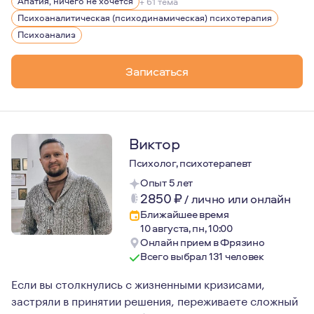
В длительной терапии формируется способность к сам
Апатия, ничего не хочется
+ 61 тема
Психоаналитическая (психодинамическая) психотерапия
Психоанализ
Записаться
Виктор
Психолог, психотерапевт
Опыт 5 лет
2850
₽
/
лично или онлайн
Ближайшее время
10 августа, пн, 10:00
Онлайн прием в Фрязино
Всего выбрал 131 человек
Если вы столкнулись с жизненными кризисами,
застряли в принятии решения, переживаете сложный