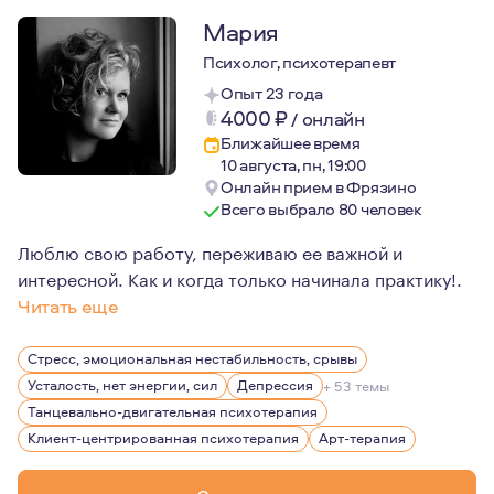
Мария
Психолог, психотерапевт
Опыт 23 года
4000
₽
/
онлайн
Ближайшее время
10 августа, пн, 19:00
Онлайн прием в Фрязино
Всего выбрало 80 человек
Люблю свою работу, переживаю ее важной и
интересной. Как и когда только начинала практику!.
Читать еще
Для меня большой ценностью являются свобода личности
Стресс, эмоциональная нестабильность, срывы
Усталость, нет энергии, сил
Депрессия
+ 53 темы
Танцевально-двигательная психотерапия
Клиент-центрированная психотерапия
Арт-терапия