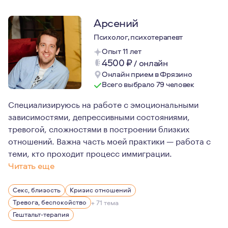
Арсений
Психолог, психотерапевт
Опыт 11 лет
4500
₽
/
онлайн
Онлайн прием в Фрязино
Всего выбрало 79 человек
Специализируюсь на работе с эмоциональными
зависимостями, депрессивными состояниями,
тревогой, сложностями в построении близких
отношений. Важна часть моей практики — работа с
теми, кто проходит процесс иммиграции.
Читать еще
Все мои профессии так или иначе были связанны с людь
Секс, близость
Кризис отношений
Для меня терапия это в первую очередь практика внима
Тревога, беспокойство
+ 71 тема
Гештальт-терапия