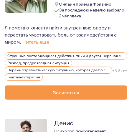
Онлайн прием в Фрязино
За последнюю неделю выбрало
2 человека
Я помогаю клиенту найти внутреннюю опору и
перестать чувствовать боль от взаимодействия с
миром.
Читать еще
Я всегда жила с ощущением обострённой чувствительнос
Странные повторяющиеся действия, тики и другая нервная симптоматика
Развод, предразводная ситуация
Пережил травматическую ситуацию, которая дает о себе знать, беспокоит, вызывает эмоции
+ 86 тем
Гештальт-терапия
Записаться
Денис
Психолог, психотерапевт