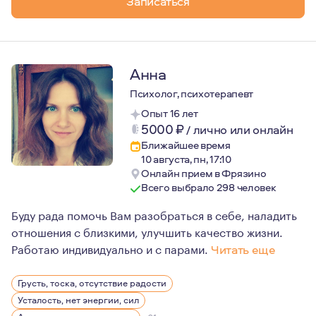
Записаться
Анна
Психолог, психотерапевт
Опыт 16 лет
5000
₽
/
лично или онлайн
Ближайшее время
10 августа, пн, 17:10
Онлайн прием в Фрязино
Всего выбрало 298 человек
Буду рада помочь Вам разобраться в себе, наладить
отношения с близкими, улучшить качество жизни.
Работаю индивидуально и с парами.
Читать еще
Я работаю методом психоанализа, ориентированным на 
Грусть, тоска, отсутствие радости
В процессе психоаналитической работы, прорабатываю
Усталость, нет энергии, сил