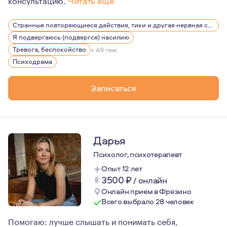
Читать еще
С детства я была окружена психологией — моя мама пси
Странные повторяющиеся действия, тики и другая нервная симптоматика
Мой профессиональный путь начался с переезда в Санк
Я подвергаюсь (подвергся) насилию
Я ценю свою работу за возможность помогать людям от
Тревога, беспокойство
+ 49 тем
Психодрама
Записаться
Дарья
Психолог, психотерапевт
Опыт 12 лет
3500
₽
/
онлайн
Онлайн прием в Фрязино
Всего выбрало 28 человек
Помогаю: лучше слышать и понимать себя,