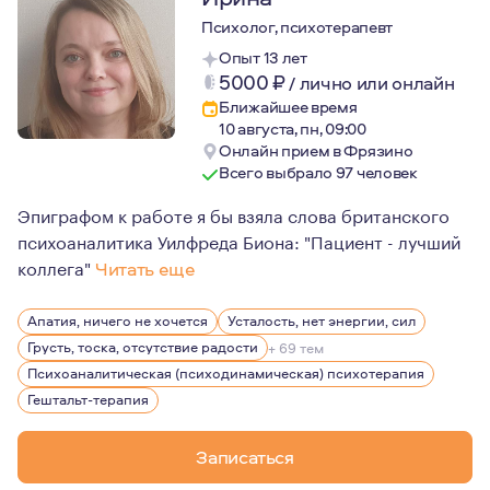
Психолог, психотерапевт
Опыт 13 лет
5000
₽
/
лично или онлайн
Ближайшее время
10 августа, пн, 09:00
Онлайн прием в Фрязино
Всего выбрало 97 человек
Эпиграфом к работе я бы взяла слова британского
психоаналитика Уилфреда Биона: "Пациент - лучший
коллега"
Читать еще
Сейчас меня очень вдохновляют современные психоана
Апатия, ничего не хочется
Усталость, нет энергии, сил
Грусть, тоска, отсутствие радости
+ 69 тем
Психоаналитическая (психодинамическая) психотерапия
Гештальт-терапия
Записаться