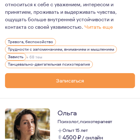
относиться к себе с уважением, интересом и
принятием, проживать и выдерживать чувства,
ощущать больше внутренней устойчивости и
контакта со своей уязвимостью.
Читать еще
Первоначально, еще получая высшее психологическое о
Тревога, беспокойство
Немного позже и крепко меня потянуло в глубинную пси
Трудности с запоминанием, вниманием и мышлением
Меня очень интересуют первичные отношения матери и 
Зависть
+ 68 тем
Танцевально-двигательная психотерапия
Записаться
Ольга
Психолог, психотерапевт
Опыт 15 лет
4500
₽
/
онлайн