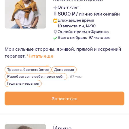
Опыт 7 лет
6000
₽
/
лично или онлайн
Ближайшее время
10 августа, пн, 14:00
Онлайн прием в Фрязино
Всего выбрало 97 человек
Мои сильные стороны: я живой, прямой и искренний
терапевт.
Читать еще
Мне 46. В прошлом я адвокат, предприниматель и айро
Тревога, беспокойство
Депрессия
В моем личном опыте — двадцать лет брака, трое дете
Разобраться в себе, поиск себя
+ 67 тем
Гештальт-терапия
Записаться
Ирина