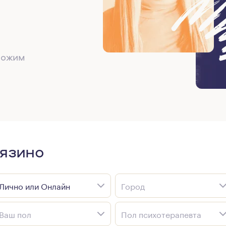
дложим
рязино
Лично или Онлайн
Город
Ваш пол
Пол психотерапевта