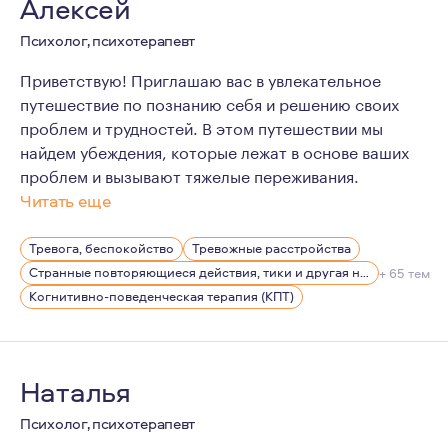
Алексей
Психолог, психотерапевт
Приветствую! Приглашаю вас в увлекательное
путешествие по познанию себя и решению своих
проблем и трудностей. В этом путешествии мы
найдем убеждения, которые лежат в основе ваших
проблем и вызывают тяжелые переживания.
Читать еще
В профессию меня привело три фактора. Первый — это 
Тревога, беспокойство
Тревожные расстройства
Странные повторяющиеся действия, тики и другая нервная симптоматика
+ 65 тем
Когнитивно-поведенческая терапия (КПТ)
Наталья
Психолог, психотерапевт