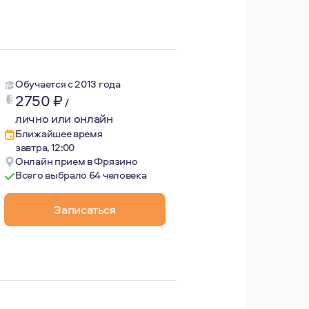
Обучается с 2013 года
2750
₽
/
лично или онлайн
Ближайшее время
завтра, 12:00
Онлайн прием в Фрязино
Всего выбрало 64 человека
ыта.
Записаться
ю и явно ощущал, что мне это не подходит. С этим затр
ях проблемы и раскладывать по полочкам составляющие,