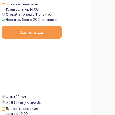
Ближайшее время
13 августа, чт, 14:00
Онлайн прием в Фрязино
Всего выбрало 202 человека
Записаться
ризиса в семейной жизни. Получила сначала академическо
ресурсов, чтобы помогать другим на пути исследования с
спорта, путешествия, красоту и краски природы.
Опыт 14 лет
7000
₽
/
онлайн
Ближайшее время
завтра, 10:00