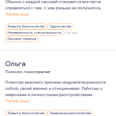
Обычно с каждой сессией становится все легче
справляться с тем, с чем раньше не получалось
Читать еще
Я не идеальный человек. Знаю не понаслышке, что так
Тревога, беспокойство
Одиночество
Неуверенность, стеснительность
+ 59 тем
Гештальт-терапия
Ольга
Психолог, психотерапевт
Помогаю выяснить причины неудовлетворенности
собой, своей жизнью и отношениями. Работаю с
неврозами и личностными расстройствами.
Читать еще
В работе я сочетаю экзистенциальный гуманистический
Тревога, беспокойство
Тревожные расстройства