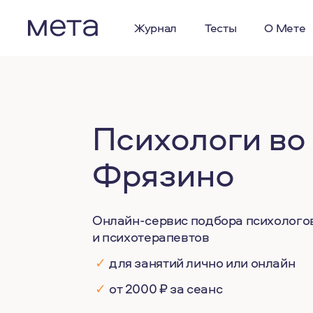
Журнал
Тесты
О Мете
Психологи во
Фрязино
Онлайн-сервис подбора психолого
и психотерапевтов
✓
для занятий лично или онлайн
✓
от 2000 ₽ за сеанс