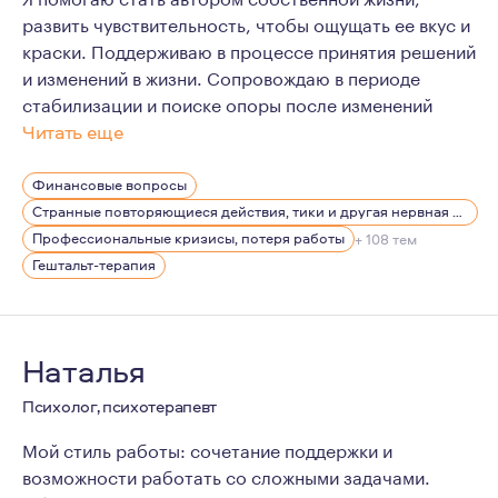
развить чувствительность, чтобы ощущать ее вкус и
краски. Поддерживаю в процессе принятия решений
и изменений в жизни. Сопровождаю в периоде
стабилизации и поиске опоры после изменений
Читать еще
На мой взгляд, терапия - это прежде всего знакомство
Финансовые вопросы
Ведущей по жизни эмоцией для меня является интерес.
Странные повторяющиеся действия, тики и другая нервная симптоматика
Родилась в семье медиков. Естественно, мечтала тоже
Профессиональные кризисы, потеря работы
+ 108 тем
Гештальт-терапия
На протяжении 20 лет работала руководителем отдела 
Я замужем, есть взрослая дочь. Есть друзья, отношени
Наталья
Психолог, психотерапевт
Мой стиль работы: сочетание поддержки и
возможности работать со сложными задачами.