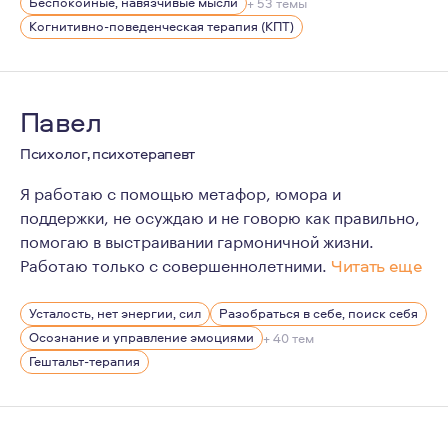
Беспокойные, навязчивые мысли
+ 53 темы
Когнитивно-поведенческая терапия (КПТ)
Павел
Психолог, психотерапевт
Я работаю с помощью метафор, юмора и
поддержки, не осуждаю и не говорю как правильно,
помогаю в выстраивании гармоничной жизни.
Работаю только с совершеннолетними.
Читать еще
Мой путь в профессии берёт начало из клиентского оп
Усталость, нет энергии, сил
Разобраться в себе, поиск себя
В 23 года я работал по первому торговому образовани
Осознание и управление эмоциями
+ 40 тем
В работе мне нравится, разбираться в хитросплетени
Гештальт-терапия