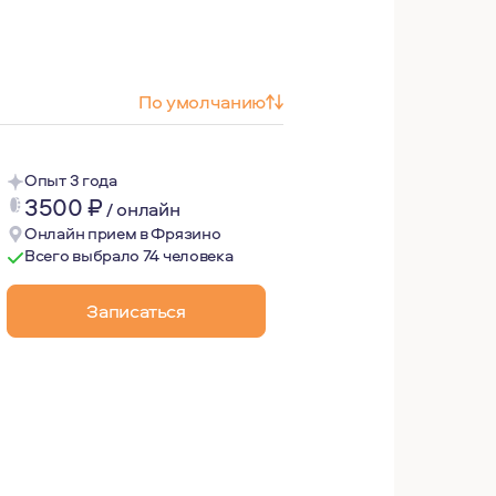
По умолчанию
Опыт 3 года
3500
₽
/
онлайн
Онлайн прием в Фрязино
Всего выбрало 74 человека
Записаться
ных терапевтов (АКБТ), прохождение супервизий, интерв