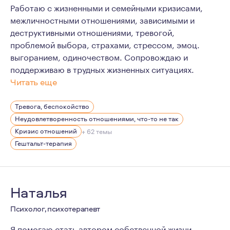
Работаю с жизненными и семейными кризисами,
межличностными отношениями, зависимыми и
деструктивными отношениями, тревогой,
проблемой выбора, страхами, стрессом, эмоц.
выгоранием, одиночеством. Сопровождаю и
поддерживаю в трудных жизненных ситуациях.
Читать еще
Я пришла в психологию в момент проживания сильного к
Тревога, беспокойство
На данный момент я имею достаточно опыта, знаний и 
Неудовлетворенность отношениями, что-то не так
Люблю жизнь во всём её многообразии, активные виды 
Кризис отношений
+ 62 темы
Гештальт-терапия
17 лет в стабильных отношениях, воспитываю 3 детей
Наталья
Психолог, психотерапевт
Я помогаю стать автором собственной жизни,