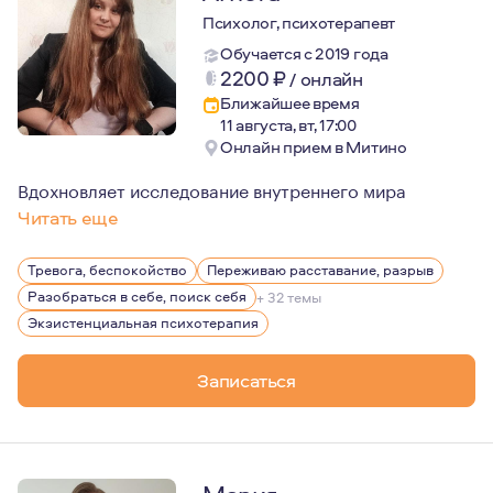
Психолог, психотерапевт
Обучается с 2019 года
2200
₽
/
онлайн
Ближайшее время
11 августа, вт, 17:00
Онлайн прием в Митино
Вдохновляет исследование внутреннего мира
Читать еще
В 2026 году окончила магистратуру по психологии. Ре
Тревога, беспокойство
Переживаю расставание, разрыв
Разобраться в себе, поиск себя
+ 32 темы
Экзистенциальная психотерапия
Записаться