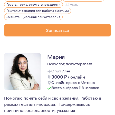
Как поэты и писатели ищут слова, чтобы описать событ
Грусть, тоска, отсутствие радости
+ 43 темы
Люблю поэзию, литературу, музыку. Черпаю силы в наб
Гештальт-терапия для работы с детьми
Экзистенциальная психотерапия
Записаться
Мария
Психолог, психотерапевт
Опыт 7 лет
3000
₽
/
онлайн
Онлайн прием в Митино
Всего выбрало 113 человек
Помогаю понять себя и свои желания. Работаю в
рамках гештальт-подхода, Придерживаюсь
принципов безопасности, уважения