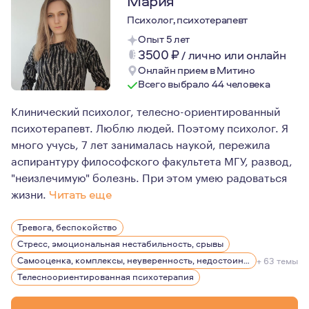
Мария
Психолог, психотерапевт
Опыт 5 лет
3500
₽
/
лично или онлайн
Онлайн прием в Митино
Всего выбрало 44 человека
Клинический психолог, телесно-ориентированный
психотерапевт. Люблю людей. Поэтому психолог. Я
много учусь, 7 лет занималась наукой, пережила
аспирантуру философского факультета МГУ, развод,
"неизлечимую" болезнь. При этом умею радоваться
жизни.
Читать еще
Главный инструмент в работе психолога - его личность.
Тревога, беспокойство
Поэтому здесь нет мелочей и важно всё.
Стресс, эмоциональная нестабильность, срывы
Обучение, наряду с самосовершенствованием и рефлекс
Самооценка, комплексы, неуверенность, недостоин своей должности или положения в обществе
+ 63 темы
Телесноориентированная психотерапия
Я нахожусь в личной терапии 8-й год.
Имею 3-х супервизоров с опытом работы более 25 лет,