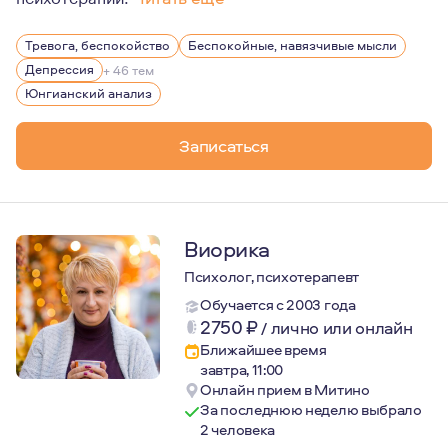
Я пришла в психологию во взрослом возрасте, имея бо
Тревога, беспокойство
Беспокойные, навязчивые мысли
Замужем более 10 лет, двое детей. Увлекаюсь танцами,
Депрессия
+ 46 тем
Юнгианский анализ
Записаться
Виорика
Психолог, психотерапевт
Обучается с 2003 года
2750
₽
/
лично или онлайн
Ближайшее время
завтра, 11:00
Онлайн прием в Митино
За последнюю неделю выбрало
2 человека