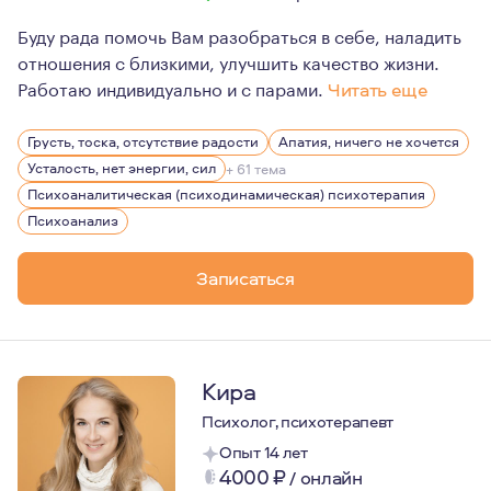
Буду рада помочь Вам разобраться в себе, наладить
отношения с близкими, улучшить качество жизни.
Работаю индивидуально и с парами.
Читать еще
Я работаю методом психоанализа, ориентированным на 
Грусть, тоска, отсутствие радости
Апатия, ничего не хочется
В процессе психоаналитической работы, прорабатываю
Усталость, нет энергии, сил
+ 61 тема
В длительной терапии формируется способность к сам
Психоаналитическая (психодинамическая) психотерапия
Психоанализ
Записаться
Кира
Психолог, психотерапевт
Опыт 14 лет
4000
₽
/
онлайн