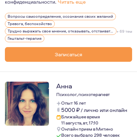
конфиденциальности.
Читать еще
Много работала в бизнесе в качестве менеджера по пе
Вопросы самоопределения, осознания своих желаний
Пишу стихи.
Тревога, беспокойство
Трудно выражать свое мнение, отказывать, отстаивать себя
+ 69 тем
Гештальт-терапия
Записаться
Анна
Психолог, психотерапевт
Опыт 16 лет
5000
₽
/
лично или онлайн
Ближайшее время
11 августа, вт, 17:10
Онлайн прием в Митино
Всего выбрало 298 человек