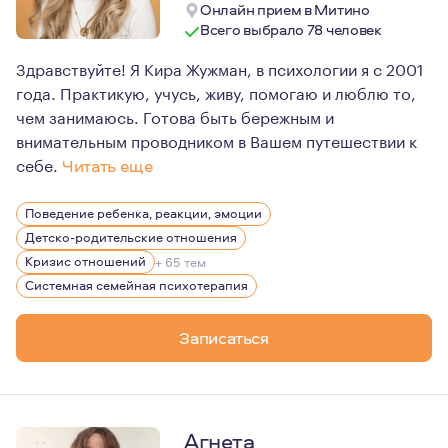
Онлайн прием в Митино
Всего выбрало 78 человек
Здравствуйте! Я Кира Жужман, в психологии я с 2001
года. Практикую, учусь, живу, помогаю и люблю то,
чем занимаюсь. Готова быть бережным и
внимательным проводником в Вашем путешествии к
себе.
Читать еще
Многие мои хобби и увлечения также связаны с психоло
Поведение ребенка, реакции, эмоции
Так, дома у меня внушительная библиотека литературы
Детско-родительские отношения
Мне очень интересна сказкотерапия и я не только чита
Кризис отношений
+ 65 тем
Системная семейная психотерапия
У меня достаточно большой опыт работы в школах, а та
Люблю и провожу психологические трансформационны
Записаться
Являюсь автором метафорических ассоциативных карт 
Люблю путешествовать, занимаюсь спортом. Являюсь 
Агнета