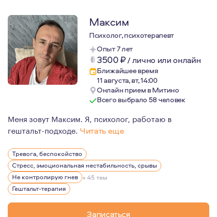
Максим
Психолог, психотерапевт
Опыт 7 лет
3500
₽
/
лично или онлайн
Ближайшее время
11 августа, вт, 14:00
Онлайн прием в Митино
Всего выбрало 58 человек
Меня зовут Максим. Я, психолог, работаю в
гештальт-подходе.
Читать еще
Занимаюсь йогой, два кота.
Тревога, беспокойство
Стресс, эмоциональная нестабильность, срывы
Не контролирую гнев
+ 45 тем
Гештальт-терапия
Записаться