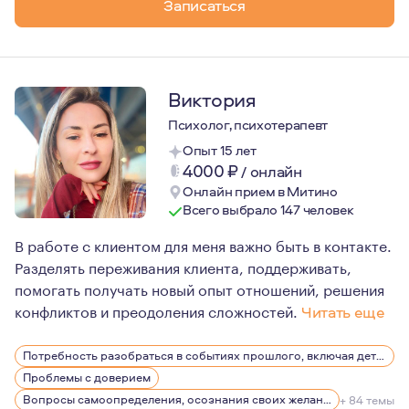
Записаться
В контакте важно, чтобы психолог создавал поле довер
А в жизни - чтобы психолог был счастлив, наполнен и у
Мне это даёт фортепиано, масляные краски, лес, глади
Виктория
Психолог, психотерапевт
Опыт 15 лет
4000
₽
/
онлайн
Онлайн прием в Митино
Всего выбрало 147 человек
В работе с клиентом для меня важно быть в контакте.
Разделять переживания клиента, поддерживать,
помогать получать новый опыт отношений, решения
конфликтов и преодоления сложностей.
Читать еще
Психотерапевтическая практика для меня не просто ра
Потребность разобраться в событиях прошлого, включая детство
Проблемы с доверием
Вопросы самоопределения, осознания своих желаний
+ 84 темы