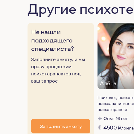
Другие психот
Не нашли
подходящего
специалиста?
Заполните анкету, и мы
сразу предложим
психотерапевтов под
ваш запрос
Алёна
Психолог, психот
психоаналитичес
психотерапевт
Опыт 16 лет
Заполнить анкету
4500
₽
/ онл