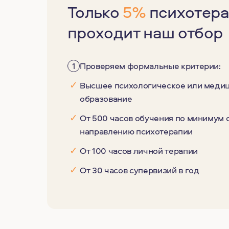
Только
5%
психотера
проходит наш отбор
1
Проверяем формальные критерии:
✓
Высшее психологическое или меди
образование
✓
От 500 часов обучения по минимум
направлению психотерапии
✓
От 100 часов личной терапии
✓
От 30 часов супервизий в год