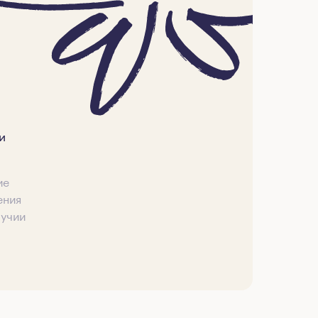
и
ие
ения
лучии