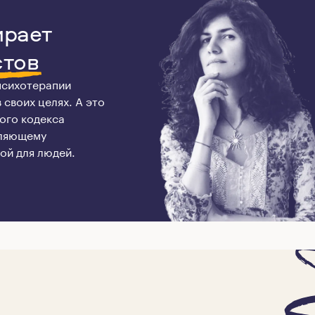
ирает
стов
 психотерапии
своих целях. А это
ого кодекса
оляющему
ой для людей.