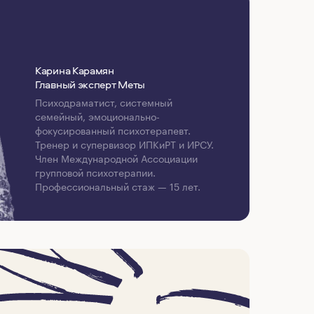
Карина Карамян
Главный эксперт Меты
Психодраматист, системный
семейный, эмоционально-
фокусированный психотерапевт.
Тренер и супервизор ИПКиРТ и ИРСУ.
Член Международной Ассоциации
групповой психотерапии.
Профессиональный стаж — 15 лет.