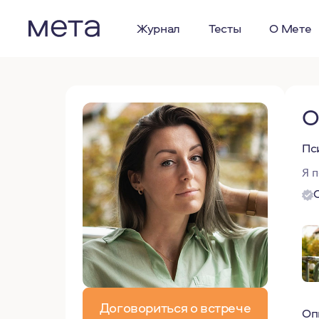
Журнал
Тесты
О Мете
О
Пс
Я 
Договориться о встрече
Оп