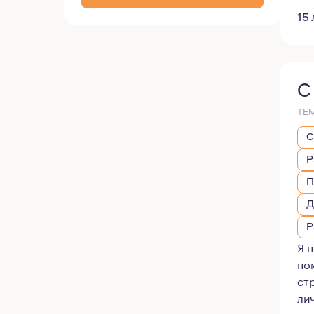
15 
С
ТЕ
С
Р
П
Д
Р
Я 
по
ст
ли
де