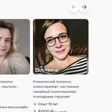
Екатерина
Лидия
сихолог,
Клинический психолог,
Психолог, п
 гештальт-
психотерапевт, системный
гештальт-т
семейный психотерапевт,
Опыт 7 л
психодрама-терапевт
5000
₽
Опыт 10 лет
лично или онлайн
5000
₽
/ онлайн