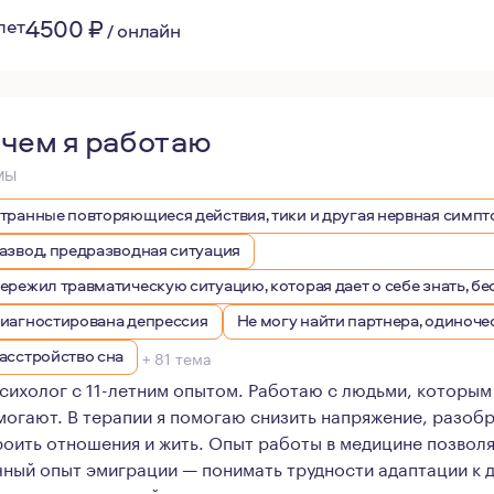
4500
₽
лет
/
онлайн
 чем я работаю
МЫ
транные повторяющиеся действия, тики и другая нервная симп
азвод, предразводная ситуация
ережил травматическую ситуацию, которая дает о себе знать, б
иагностирована депрессия
Не могу найти партнера, одиноче
асстройство сна
+ 81 тема
психолог с 11-летним опытом. Работаю с людьми, которы
могают. В терапии я помогаю снизить напряжение, разобр
роить отношения и жить. Опыт работы в медицине позвол
чный опыт эмиграции — понимать трудности адаптации к д
тьми и алкогольной зависимостью.