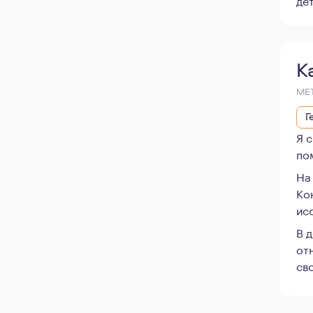
К
МЕ
Г
Я 
по
На
Ко
ис
В 
от
сво