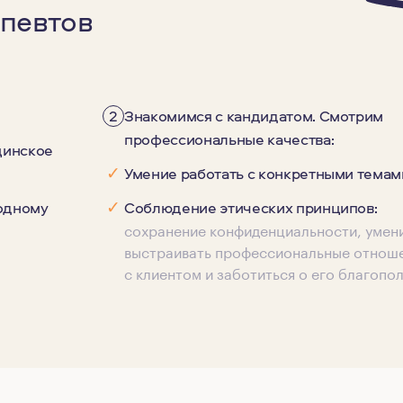
певтов
2
Знакомимся с кандидатом. Смотрим
профессиональные качества:
цинское
✓
Умение работать с конкретными темам
✓
 одному
Соблюдение этических принципов:
сохранение конфиденциальности, умен
выстраивать профессиональные отнош
с клиентом и заботиться о его благопо