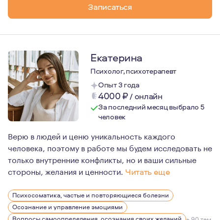
Записаться
Екатерина
Психолог, психотерапевт
Опыт 3 года
4000
₽
/
онлайн
За последний месяц выбрало 5
человек
Верю в людей и ценю уникальность каждого
человека, поэтому в работе мы будем исследовать не
только внутренние конфликты, но и ваши сильные
стороны, желания и ценности.
Читать еще
Я сама в терапии с 2014 года, и благодаря этому опыт
Психосоматика, частые и повторяющиеся болезни
Люблю женский джазовый вокал, собак, языки, путешес
Осознание и управление эмоциями
Вопросы самоопределения, осознания своих желаний
+ 90 тем