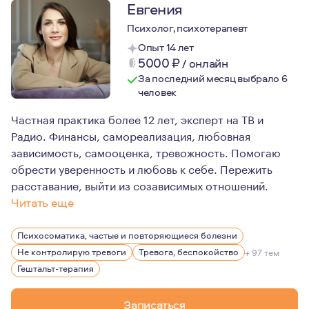
Евгения
Психолог, психотерапевт
Опыт 14 лет
5000
₽
/
онлайн
За последний месяц выбрало 6
человек
Частная практика более 12 лет, эксперт на ТВ и
Радио. Финансы, самореализация, любовная
зависимость, самооценка, тревожность. Помогаю
обрести уверенность и любовь к себе. Пережить
расставание, выйти из созависимых отношений.
Читать еще
У меня два высших образования по психологии и гештал
Психосоматика, частые и повторяющиеся болезни
Я убеждена, что не достаточно просто любить свою пр
Не контролирую тревоги
Тревога, беспокойство
+ 97 тем
Более 16 лет я изучаю психологию, выступаю на телев
Гештальт-терапия
Все это даёт мне возможность быть полезной для своих 
Записаться