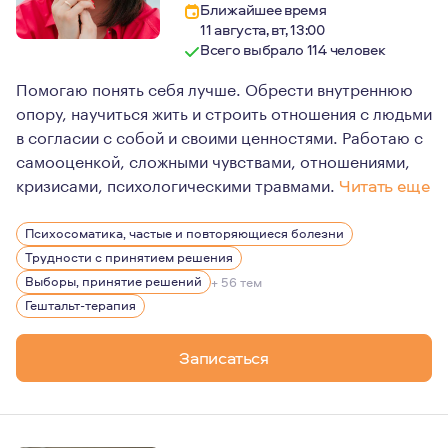
Ближайшее время
11 августа, вт, 13:00
Всего выбрало 114 человек
Помогаю понять себя лучше. Обрести внутреннюю
опору, научиться жить и строить отношения с людьми
в согласии с собой и своими ценностями. Работаю с
самооценкой, сложными чувствами, отношениями,
кризисами, психологическими травмами.
Читать еще
Я верю, что каждый человек обладает силой трансфор
Психосоматика, частые и повторяющиеся болезни
И во многом это зависит от желания и мотивации добив
Трудности с принятием решения
Психотерапия это не тренинг, не коучинг. Это путь, п
Выборы, принятие решений
+ 56 тем
Гештальт-терапия
Гештальт-терапия позволяет познать себя, принять себ
Я с удовольствием помогу вам в этом путешествии к себ
Записаться