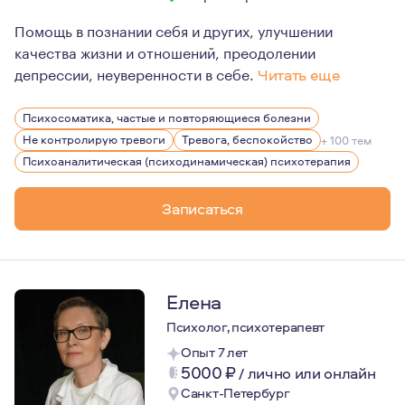
Помощь в познании себя и других, улучшении
качества жизни и отношений, преодолении
депрессии, неуверенности в себе.
Читать еще
Психолог высшей квалификационной категории.
Психосоматика, частые и повторяющиеся болезни
Профессиональный стаж – 11 лет.
Не контролирую тревоги
Тревога, беспокойство
+ 100 тем
«С судьбой нельзя не считаться, мы не можем просто с
Психоаналитическая (психодинамическая) психотерапия
Ролло Мэй
Записаться
Психоаналитическая терапия не меняет судьбу, она поз
Елена
Психолог, психотерапевт
Опыт 7 лет
5000
₽
/
лично или онлайн
Санкт-Петербург