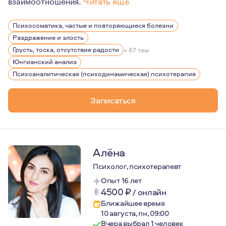
взаимоотношения.
Читать еще
В моей жизни были и есть ситуации, которые вызывают 
Психосоматика, частые и повторяющиеся болезни
Раздражение и злость
Грусть, тоска, отсутствие радости
+ 67 тем
Юнгианский анализ
Психоаналитическая (психодинамическая) психотерапия
Записаться
Алёна
Психолог, психотерапевт
Опыт 16 лет
4500
₽
/
онлайн
Ближайшее время
10 августа, пн, 09:00
Вчера выбрал 1 человек