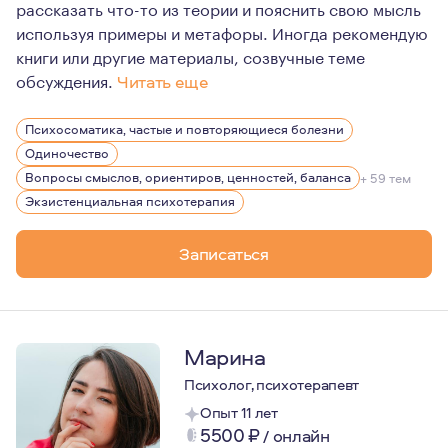
рассказать что-то из теории и пояснить свою мысль
используя примеры и метафоры. Иногда рекомендую
книги или другие материалы, созвучные теме
обсуждения.
Читать еще
Психология - это моя вторая специальность, которую я
Психосоматика, частые и повторяющиеся болезни
Моя сильная сторона в работе - со мной безопасно и п
Одиночество
Мое направление в работе - экзистенциальная психотер
Вопросы смыслов, ориентиров, ценностей, баланса
+ 59 тем
Экзистенциальная психотерапия
Записаться
Марина
Психолог, психотерапевт
Опыт 11 лет
5500
₽
/
онлайн