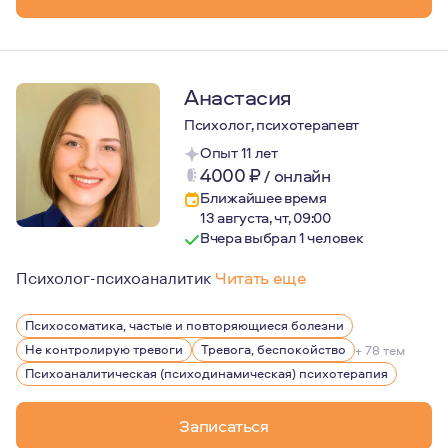
Я считаю, что удовлетворённость своей жизнью во мно
Анастасия
Психолог, психотерапевт
Опыт 11 лет
4000
₽
/
онлайн
Ближайшее время
13 августа, чт, 09:00
Вчера выбрал 1 человек
Психолог-психоаналитик
Читать еще
Меня зовут Анастасия, я психотерапевт-психоаналитик.
Психосоматика, частые и повторяющиеся болезни
Я помогаю людям разрешать свои внутренние конфликт
Не контролирую тревоги
Тревога, беспокойство
+ 78 тем
Чтобы работать с людьми как аналитический психотер
Психоаналитическая (психодинамическая) психотерапия
Ко мне обращаются, когда собственные ресурсы решени
Записаться