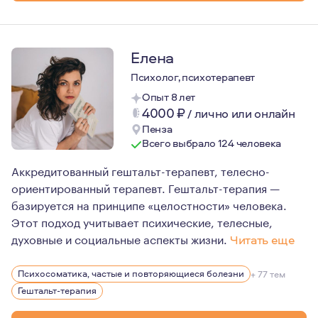
Елена
Психолог, психотерапевт
Опыт 8 лет
4000
₽
/
лично или онлайн
Пенза
Всего выбрало 124 человека
Аккредитованный гештальт-терапевт, телесно-
ориентированный терапевт. Гештальт-терапия —
базируется на принципе «целостности» человека.
Этот подход учитывает психические, телесные,
духовные и социальные аспекты жизни.
Читать еще
Ведущими ценностями в работе для меня являются конф
Психосоматика, частые и повторяющиеся болезни
+ 77 тем
Исследование себя через призму психотерапевтических
Гештальт-терапия